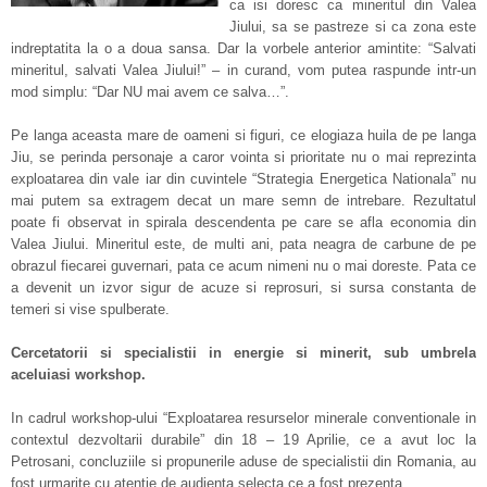
ca isi doresc ca mineritul din Valea
Jiului, sa se pastreze si ca zona este
indreptatita la o a doua sansa. Dar la vorbele anterior amintite: “Salvati
mineritul, salvati Valea Jiului!” – in curand, vom putea raspunde intr-un
mod simplu: “Dar NU mai avem ce salva…”.
Pe langa aceasta mare de oameni si figuri, ce elogiaza huila de pe langa
Jiu, se perinda personaje a caror vointa si prioritate nu o mai reprezinta
exploatarea din vale iar din cuvintele “Strategia Energetica Nationala” nu
mai putem sa extragem decat un mare semn de intrebare. Rezultatul
poate fi observat in spirala descendenta pe care se afla economia din
Valea Jiului. Mineritul este, de multi ani, pata neagra de carbune de pe
obrazul fiecarei guvernari, pata ce acum nimeni nu o mai doreste. Pata ce
a devenit un izvor sigur de acuze si reprosuri, si sursa constanta de
temeri si vise spulberate.
Cercetatorii si specialistii in energie si minerit, sub umbrela
aceluiasi workshop.
In cadrul workshop-ului “Exploatarea resurselor minerale conventionale in
contextul dezvoltarii durabile” din 18 – 19 Aprilie, ce a avut loc la
Petrosani, concluziile si propunerile aduse de specialistii din Romania, au
fost urmarite cu atentie de audienta selecta ce a fost prezenta.