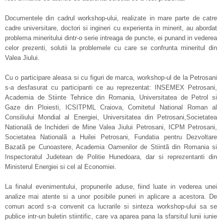
Documentele din cadrul workshop-ului, realizate in mare parte de catre
cadre universitare, doctori si ingineri cu experienta in minerit, au abordat
problema mineritului dintr-o serie intreaga de puncte, ei punand in vederea
celor prezenti, solutii la problemele cu care se confrunta mineritul din
Valea Jiului.
Cu o participare aleasa si cu figuri de marca, workshop-ul de la Petrosani
s-a desfasurat cu participanti ce au reprezentat: INSEMEX Petrosani,
Academia de Stiinte Tehnice din Romania, Universitatea de Petrol si
Gaze din Ploiesti, ICSITPML Craiova, Comitetul National Roman al
Consiliului Mondial al Energiei, Universitatea din Petrosani,Societatea
Nationalã de Inchideri de Mine Valea Jiului Petrosani, ICPM Petrosani,
Societatea Nationalã a Huilei Petrosani, Fundatia pentru Dezvoltare
Bazatã pe Cunoastere, Academia Oamenilor de Stiintã din Romania si
Inspectoratul Judetean de Politie Hunedoara, dar si reprezentanti din
Ministerul Energiei si cel al Economiei.
La finalul evenimentului, propunerile aduse, fiind luate in vederea unei
analize mai atente si a unor posibile puneri in aplicare a acestora. De
comun acord s-a convenit ca lucrarile si sinteza workshop-ului sa se
publice intr-un buletin stiintific, care va aparea pana la sfarsitul lunii iunie