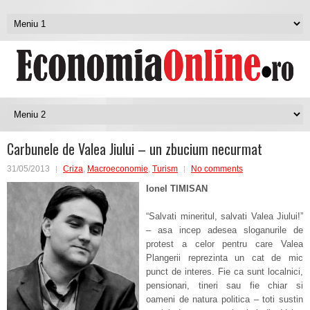
Carbunele de Valea Jiului – un zbucium necurmat
31/05/2013
Criza
,
Macroeconomie
,
Turism
No comments
Ionel TIMISAN
“Salvati mineritul, salvati Valea Jiului!”
– asa incep adesea sloganurile de
protest a celor pentru care Valea
Plangerii reprezinta un cat de mic
punct de interes. Fie ca sunt localnici,
pensionari, tineri sau fie chiar si
oameni de natura politica – toti sustin