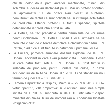
oficialii celor doua parti anterior mentionate, minerii din
schimbul al doilea au declansat pe 10 Mai un protest spontan.
Iar aproximativ 100 de ortaci s-au blocat in subteran,
nemultumiti de faptul ca sunt obligati sa isi intrerupa activitatea
de productie. Ulterior protestul a fost suspendat, spiritele
detensionate iar productia a fost reluata.
La Petrila, se fac pregatirile pentru demolarile ce vor urma
pentru inchiderea E.M. Petrila. Consiliul local urmeaza sa se
pronunte vizavi de viitoarea demolare a cladirilor din cadrul E.M
Petrila, cladiri ce sunt trecute in patrimoniul primariei locale.
La Uricani, primeste amanare dosarul exploziei de la E.M.
Uricani, accident in care si-au pierdut viata 5 persoane. Dosar
in care patru fosti sefi ai E.M. Uricani, au fost trimisi in
judecata de procurori, pentru ucidere din culpa, in cazul
accidentului de la Mina Uricani din 2011. Fiind stabilit un nou
termen de judecare – 18 Iunie 2013.
Camera Deputatilor a respins, Miercuri – 29 Mai 2013, cu 67
voturi “pentru”, 218 “impotriva” si 9 abtineri, motiunea simpla
initiata de PPDD si sustinuta si de PDL, intitulata “Scapati
mineritul din Valea Jiului de norocul rau al conducerii bicefale
Vosganian-Nita”.