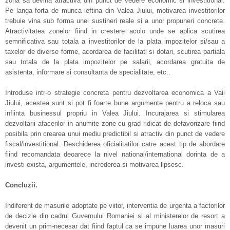
zona sa devina atractiva din punct de vedere economic si investitional.
Pe langa forta de munca ieftina din Valea Jiului, motivarea investitorilor
trebuie vina sub forma unei sustineri reale si a unor propuneri concrete.
Atractivitatea zonelor fiind in crestere acolo unde se aplica scutirea
semnificativa sau totala a investitorilor de la plata impozitelor si/sau a
taxelor de diverse forme, acordarea de facilitati si dotari, scutirea partiala
sau totala de la plata impozitelor pe salarii, acordarea gratuita de
asistenta, informare si consultanta de specialitate, etc..
Introduse intr-o strategie concreta pentru dezvoltarea economica a Vaii
Jiului, acestea sunt si pot fi foarte bune argumente pentru a reloca sau
infiinta businessul propriu in Valea Jiului. Incurajarea si stimularea
dezvoltarii afacerilor in anumite zone cu grad ridicat de defavorizare fiind
posibila prin crearea unui mediu predictibil si atractiv din punct de vedere
fiscal/investitional. Deschiderea oficialitatilor catre acest tip de abordare
fiind recomandata deoarece la nivel national/international dorinta de a
investi exista, argumentele, increderea si motivarea lipsesc.
Concluzii.
Indiferent de masurile adoptate pe viitor, interventia de urgenta a factorilor
de decizie din cadrul Guvernului Romaniei si al ministerelor de resort a
devenit un prim-necesar dat fiind faptul ca se impune luarea unor masuri