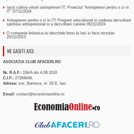
Iasul cultiva viitorii antreprenori IT: Proiectul “Antreprenor pentru o zi in
IT”
07/11/2024
Antreprenor pentru o zi in IT! Program educational in vederea dezvoltarii
spiritului antreprenorial si a dezvoltarii carierei
05/11/2024
O companie britanica isi deschide birou la Iasi si face recrutari
20/12/2023
NE GASITI AICI:
ASOCIAȚIA CLUB AFACERI.RO
Nr. R.A.F.:
156/A din 4.08.2010
C.I.F.:
27269648;
Adresa:
sos. Barnova, nr. 29 B, Iasi.
Email:
contact@economiaonline.ro