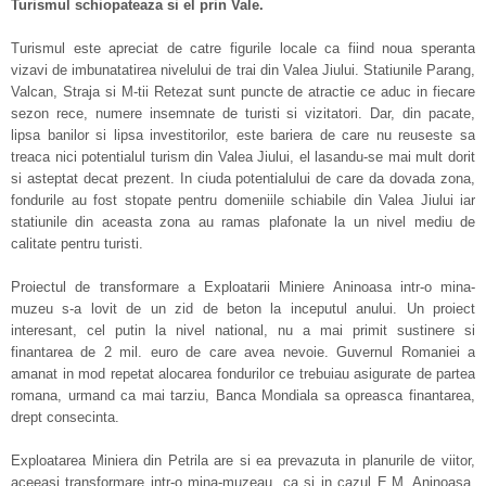
Turismul schiopateaza si el prin Vale.
Turismul este apreciat de catre figurile locale ca fiind noua speranta
vizavi de imbunatatirea nivelului de trai din Valea Jiului. Statiunile Parang,
Valcan, Straja si M-tii Retezat sunt puncte de atractie ce aduc in fiecare
sezon rece, numere insemnate de turisti si vizitatori. Dar, din pacate,
lipsa banilor si lipsa investitorilor, este bariera de care nu reuseste sa
treaca nici potentialul turism din Valea Jiului, el lasandu-se mai mult dorit
si asteptat decat prezent. In ciuda potentialului de care da dovada zona,
fondurile au fost stopate pentru domeniile schiabile din Valea Jiului iar
statiunile din aceasta zona au ramas plafonate la un nivel mediu de
calitate pentru turisti.
Proiectul de transformare a Exploatarii Miniere Aninoasa intr-o mina-
muzeu s-a lovit de un zid de beton la inceputul anului. Un proiect
interesant, cel putin la nivel national, nu a mai primit sustinere si
finantarea de 2 mil. euro de care avea nevoie. Guvernul Romaniei a
amanat in mod repetat alocarea fondurilor ce trebuiau asigurate de partea
romana, urmand ca mai tarziu, Banca Mondiala sa opreasca finantarea,
drept consecinta.
Exploatarea Miniera din Petrila are si ea prevazuta in planurile de viitor,
aceeasi transformare intr-o mina-muzeau, ca si in cazul E.M. Aninoasa.