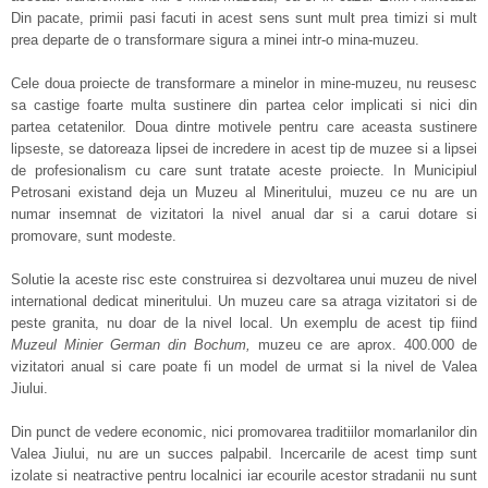
Din pacate, primii pasi facuti in acest sens sunt mult prea timizi si mult
prea departe de o transformare sigura a minei intr-o mina-muzeu.
Cele doua proiecte de transformare a minelor in mine-muzeu, nu reusesc
sa castige foarte multa sustinere din partea celor implicati si nici din
partea cetatenilor. Doua dintre motivele pentru care aceasta sustinere
lipseste, se datoreaza lipsei de incredere in acest tip de muzee si a lipsei
de profesionalism cu care sunt tratate aceste proiecte. In Municipiul
Petrosani existand deja un Muzeu al Mineritului, muzeu ce nu are un
numar insemnat de vizitatori la nivel anual dar si a carui dotare si
promovare, sunt modeste.
Solutie la aceste risc este construirea si dezvoltarea unui muzeu de nivel
international dedicat mineritului. Un muzeu care sa atraga vizitatori si de
peste granita, nu doar de la nivel local. Un exemplu de acest tip fiind
Muzeul Minier German din Bochum,
muzeu ce are aprox. 400.000 de
vizitatori anual si care poate fi un model de urmat si la nivel de Valea
Jiului.
Din punct de vedere economic, nici promovarea traditiilor momarlanilor din
Valea Jiului, nu are un succes palpabil. Incercarile de acest timp sunt
izolate si neatractive pentru localnici iar ecourile acestor stradanii nu sunt