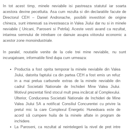
In tot acest timp, minele neviabile isi pastreaza statutul iar soarta
acestora devine pecetluita. Asa cum rezulta si din declaratiile facute de
Directorul CEH – Daniel Andronache, posibilii investitori de origine
chineza, sunt interesati sa investeasca in Valea Jiului dar nu si in minele
neviabile ( Uricani, Paroseni si Petrila). Aceste vesti avand ca rezultat,
intarirea semnului de intrebare ce dainuie asupra viitorului economic a
acestor zone monoindustriale.
In paralel, noutatile venite de la cele trei mine neviabile, nu sunt
incurajatoare, informatiile fiind dupa cum urmeaza:
Productia a fost oprita temporar la minele neviabile din Valea
Jiului, datorita faptului ca din partea CEH a fost emis un refuz
in a mai prelua carbunele extras de la minele neviabile din
cadrul Societatii Nationale de Inchideri Mine Valea Jiului.
Motivul prezentat fiind stocul mult prea incãrcat al Complexului.
Ulterior, Conducerea Societatii Nationale de Inchideri de Mine
Valea Jiului SA a notificat Consiliul Concurentei cu privire la
pretul mic la care Complexul Energetic Hunedoara este de
acord sã cumpere huila de la minele aflate in program de
inchidere.
La Paroseni, ca rezultat al neintelegerii la nivel de pret intre