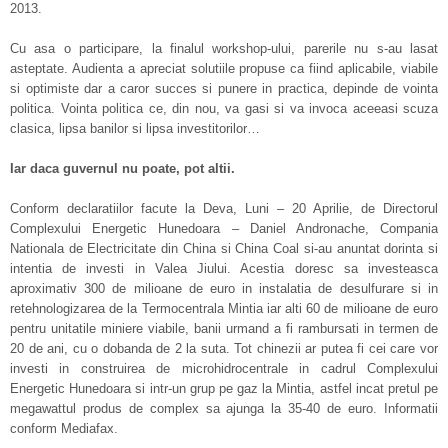
2013.
Cu asa o participare, la finalul workshop-ului, parerile nu s-au lasat
asteptate. Audienta a apreciat solutiile propuse ca fiind aplicabile, viabile
si optimiste dar a caror succes si punere in practica, depinde de vointa
politica. Vointa politica ce, din nou, va gasi si va invoca aceeasi scuza
clasica, lipsa banilor si lipsa investitorilor…
Iar daca guvernul nu poate, pot altii.
Conform declaratiilor facute la Deva, Luni – 20 Aprilie, de Directorul
Complexului Energetic Hunedoara – Daniel Andronache, Compania
Nationala de Electricitate din China si China Coal si-au anuntat dorinta si
intentia de investi in Valea Jiului. Acestia doresc sa investeasca
aproximativ 300 de milioane de euro in instalatia de desulfurare si in
retehnologizarea de la Termocentrala Mintia iar alti 60 de milioane de euro
pentru unitatile miniere viabile, banii urmand a fi rambursati in termen de
20 de ani, cu o dobanda de 2 la suta. Tot chinezii ar putea fi cei care vor
investi in construirea de microhidrocentrale in cadrul Complexului
Energetic Hunedoara si intr-un grup pe gaz la Mintia, astfel incat pretul pe
megawattul produs de complex sa ajunga la 35-40 de euro. Informatii
conform Mediafax.