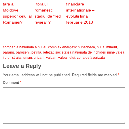
tara al
litoralul
financiare
Moldovei
romanesc
internationale –
superior celui al
stadiul de “red
evolutii luna
Romaniei?
riviera” ?
februarie 2013
compania nationala a huilei
,
complex energetic hunedoara
,
huila
,
minerit
,
parang
,
paroseni
,
petrila
,
retezat
,
societatea nationala de inchideri mine valea
jiului
,
straja
,
turism
,
uricani
,
valcan
,
valea jiului
,
zona defavorizata
Leave a Reply
Your email address will not be published.
Required fields are marked
*
Comment
*