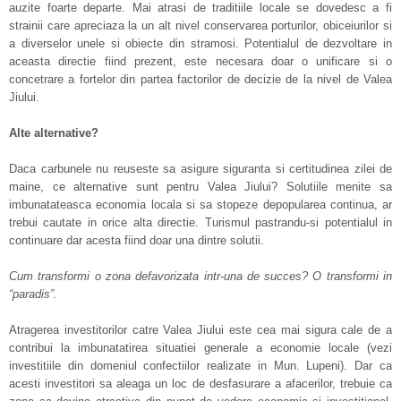
auzite foarte departe. Mai atrasi de traditiile locale se dovedesc a fi
strainii care apreciaza la un alt nivel conservarea porturilor, obiceiurilor si
a diverselor unele si obiecte din stramosi. Potentialul de dezvoltare in
aceasta directie fiind prezent, este necesara doar o unificare si o
concetrare a fortelor din partea factorilor de decizie de la nivel de Valea
Jiului.
Alte alternative?
Daca carbunele nu reuseste sa asigure siguranta si certitudinea zilei de
maine, ce alternative sunt pentru Valea Jiului? Solutiile menite sa
imbunatateasca economia locala si sa stopeze depopularea continua, ar
trebui cautate in orice alta directie. Turismul pastrandu-si potentialul in
continuare dar acesta fiind doar una dintre solutii.
Cum transformi o zona defavorizata intr-una de succes? O transformi in
“paradis”.
Atragerea investitorilor catre Valea Jiului este cea mai sigura cale de a
contribui la imbunatatirea situatiei generale a economie locale (vezi
investitiile din domeniul confectiilor realizate in Mun. Lupeni). Dar ca
acesti investitori sa aleaga un loc de desfasurare a afacerilor, trebuie ca