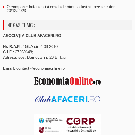
O companie britanica isi deschide birou la Iasi si face recrutari
20/12/2023
NE GASITI AICI:
ASOCIAȚIA CLUB AFACERI.RO
Nr. R.A.F.:
156/A din 4.08.2010
C.I.F.:
27269648;
Adresa:
sos. Barnova, nr. 29 B, Iasi.
Email:
contact@economiaonline.ro