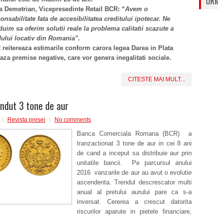
URM
 Demetrian, Vicepresedinte Retail BCR: “
Avem o
onsabilitate fata de accesibilitatea creditului ipotecar. Ne
duim sa oferim solutii reale la problema calitatii scazute a
ului locativ din Romania”.
reitereaza estimarile conform carora legea Darea in Plata
aza premise negative, care vor genera inegalitati sociale.
CITESTE MAI MULT...
ndut 3 tone de aur
Revista presei
No comments
Banca Comerciala Romana (BCR) a
tranzactionat 3 tone de aur in cei 8 ani
de cand a inceput sa distribuie aur prin
unitatile bancii. Pe parcursul anului
2016 vanzarile de aur au avut o evolutie
ascendenta. Trendul descrescator multi
anual al pretului aurului pare ca s-a
inversat. Cererea a crescut datorita
riscurilor aparute in pietele financiare,