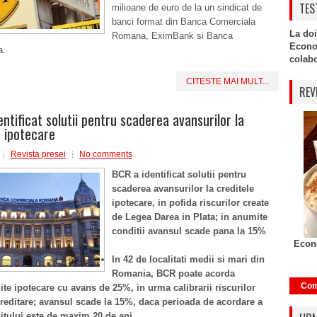
TES
milioane de euro de la un sindicat de
banci format din Banca Comerciala
La doi
Romana, EximBank si Banca
Econo
a.
colabor
CITESTE MAI MULT...
REV
entificat solutii pentru scaderea avansurilor la
e ipotecare
Revista presei
No comments
BCR a identificat solutii pentru
scaderea avansurilor la creditele
ipotecare, in pofida riscurilor create
de Legea Darea in Plata; in anumite
conditii avansul scade pana la 15%
Econo
In 42 de localitati medii si mari din
Romania, BCR poate acorda
Com
ite ipotecare cu avans de 25%, in urma calibrarii riscurilor
reditare; avansul scade la 15%, daca perioada de acordare a
itului este de maxim 20 de ani.