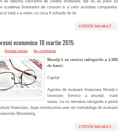
in lei datorita vanzarilor de credite imobiliare, dar nu au putut sa
 scaderea finantarilor de consum si a celor acordate companiilor,
ocul total s-a redus cu circa 8 miliarde de lei.
CITESTE MAI MULT...
presei economice 18 martie 2015
Revista presei
No comments
Moody’s va revizui ratingurile a 1.000
de banci
Capital
Agentia de evaluare financiara Moody’s
Investors Service a anuntat, marti
seara, ca va reevalua ratingurile a peste
stitutii financiare, dupa introducerea unei noi metodologii de evaluare
 transmite Bloomberg.
CITESTE MAI MULT...