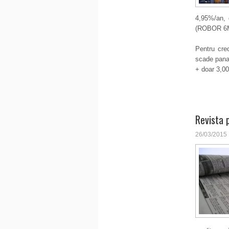
4,95%/an, 
(ROBOR 6M
Pentru cre
scade pana
+ doar 3,0
Revista 
26/03/2015