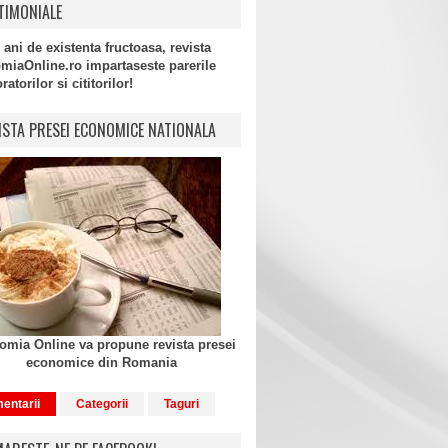
TIMONIALE
 ani de existenta fructoasa, revista
miaOnline.ro impartaseste parerile
atorilor si cititorilor!
ISTA PRESEI ECONOMICE NATIONALA
mia Online va propune revista presei
economice din Romania
entarii
Categorii
Taguri