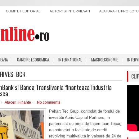
COMITET EDITORIAL
AUTORI SI INTERVIEVATI
ALATURA-TE PROIECTUL
PEANA
GANDIRE ECONOMICA
INTERNATIONAL
MACROECONOMIE
INTERV
HIVES:
BCR
CLI
mBank si Banca Transilvania finanteaza industria
sca
Afaceri
,
Finante
No comments
Pehart Tec Grup, controlat de fondul de
investitii Abris Capital Partners, in
parteneriat cu omul de faceri Ioan Tecar,
a contractat o facilitate de credit
revolving multivaluta in valoare de 24 de