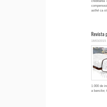
creditarea 
compenseze
astfel ca st
Revista 
18/03/2015
1.000 de in
a bancilor,