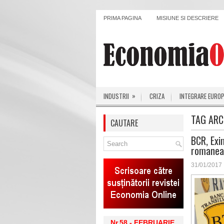
PRIMA PAGINA
MISIUNE SI DESCRIERE
»
INDUSTRII
CRIZA
INTEGRARE EURO
TAG ARC
CAUTARE
BCR, Exi
romanea
31/01/2017
Nr.58 - FEBRUARIE