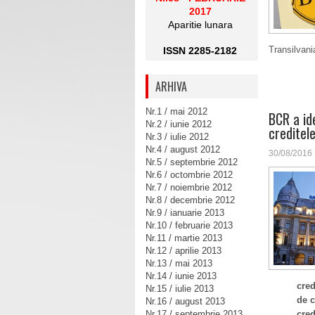
2017
Aparitie lunara
Transilvani
ISSN 2285-2182
ARHIVA
Nr.1 / mai 2012
BCR a id
Nr.2 / iunie 2012
creditel
Nr.3 / iulie 2012
Nr.4 / august 2012
30/08/2016
Nr.5 / septembrie 2012
Nr.6 / octombrie 2012
Nr.7 / noiembrie 2012
Nr.8 / decembrie 2012
Nr.9 / ianuarie 2013
Nr.10 / februarie 2013
Nr.11 / martie 2013
Nr.12 / aprilie 2013
Nr.13 / mai 2013
Nr.14 / iunie 2013
cred
Nr.15 / iulie 2013
de c
Nr.16 / august 2013
Nr.17 / septembrie 2013
cred