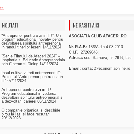
ts
NOUTATI
NE GASITI AICI:
“Antreprenor pentru o zi in IT!”: Un
ASOCIAȚIA CLUB AFACERI.RO
program educational inovativ pentru
dezvoltarea spiritului antreprenorial
Nr. R.A.F.:
156/A din 4.08.2010
in randul tinerilor ieseni
14/11/2024
C.I.F.:
27269648;
“Serile Filmului de Afaceri 2024” –
Adresa:
sos. Barnova, nr. 29 B, Iasi.
Inspiratie si Educatie Antreprenoriala
prin Cinema si Dialog
14/11/2024
Email:
contact@economiaonline.ro
Iasul cultiva viitorii antreprenori IT:
Proiectul “Antreprenor pentru o zi in
IT”
07/11/2024
Antreprenor pentru o zi in IT!
Program educational in vederea
dezvoltarii spiritului antreprenorial si
a dezvoltarii carierei
05/11/2024
O companie britanica isi deschide
birou la Iasi si face recrutari
20/12/2023