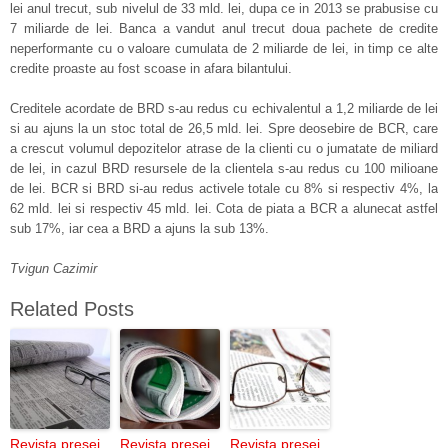
lei anul trecut, sub nivelul de 33 mld. lei, dupa ce in 2013 se prabusise cu
7 miliarde de lei. Banca a vandut anul trecut doua pachete de credite
neperformante cu o valoare cumulata de 2 miliarde de lei, in timp ce alte
credite proaste au fost scoase in afara bilantului.
Creditele acordate de BRD s-au redus cu echivalentul a 1,2 miliarde de lei
si au ajuns la un stoc total de 26,5 mld. lei. Spre deosebire de BCR, care
a crescut volumul depozitelor atrase de la clienti cu o jumatate de miliard
de lei, in cazul BRD resursele de la clientela s-au redus cu 100 milioane
de lei. BCR si BRD si-au redus activele totale cu 8% si respectiv 4%, la
62 mld. lei si respectiv 45 mld. lei. Cota de piata a BCR a alunecat astfel
sub 17%, iar cea a BRD a ajuns la sub 13%.
Tvigun Cazimir
Related Posts
Revista presei
Revista presei
Revista presei