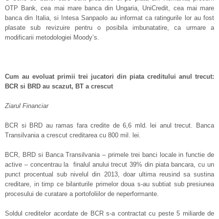
OTP Bank, cea mai mare banca din Ungaria, UniCredit, cea mai mare
banca din Italia, si Intesa Sanpaolo au informat ca ratingurile lor au fost
plasate sub revizuire pentru o posibila imbunatatire, ca urmare a
modificarii metodologiei Moody’s.
Cum au evoluat primii trei jucatori din piata creditului anul trecut:
BCR si BRD au scazut, BT a crescut
Ziarul Financiar
BCR si BRD au ramas fara credite de 6,6 mld. lei anul trecut. Banca
Transilvania a crescut creditarea cu 800 mil. lei.
BCR, BRD si Banca Transilvania – primele trei banci locale in functie de
active – concentrau la finalul anului trecut 39% din piata bancara, cu un
punct procentual sub nivelul din 2013, doar ultima reusind sa sustina
creditare, in timp ce bilanturile primelor doua s-au subtiat sub presiunea
procesului de curatare a portofoliilor de neperformante.
Soldul creditelor acordate de BCR s-a contractat cu peste 5 miliarde de