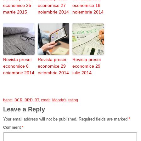
economice 25
economice 27
economice 18
martie 2015
noiembrie 2014
noiembrie 2014
Revista presei
Revista presei
Revista presei
economice 6
economice 29
economice 29
noiembrie 2014
octombrie 2014
iulie 2014
banci
,
BCR
,
BRD
,
BT
,
credit
,
Moody's
,
rating
Leave a Reply
Your email address will not be published.
Required fields are marked
*
Comment
*