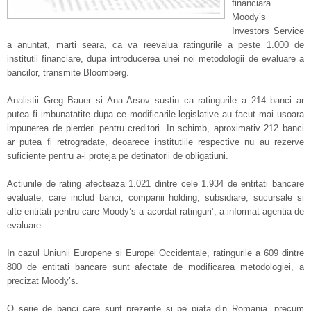
financiara
Moody’s
Investors Service
a anuntat, marti seara, ca va reevalua ratingurile a peste 1.000 de
institutii financiare, dupa introducerea unei noi metodologii de evaluare a
bancilor, transmite Bloomberg.
Analistii Greg Bauer si Ana Arsov sustin ca ratingurile a 214 banci ar
putea fi imbunatatite dupa ce modificarile legislative au facut mai usoara
impunerea de pierderi pentru creditori. In schimb, aproximativ 212 banci
ar putea fi retrogradate, deoarece institutiile respective nu au rezerve
suficiente pentru a-i proteja pe detinatorii de obligatiuni.
Actiunile de rating afecteaza 1.021 dintre cele 1.934 de entitati bancare
evaluate, care includ banci, companii holding, subsidiare, sucursale si
alte entitati pentru care Moody’s a acordat ratinguri’, a informat agentia de
evaluare.
In cazul Uniunii Europene si Europei Occidentale, ratingurile a 609 dintre
800 de entitati bancare sunt afectate de modificarea metodologiei, a
precizat Moody’s.
O serie de banci care sunt prezente si pe piata din Romania, precum