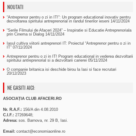
NOUTATI
“Antreprenor pentru o zi in IT!”: Un program educational inovativ pentru
dezvoltarea spiritului antreprenorial in randul tinerilor ieseni
14/11/2024
“Serile Filmului de Afaceri 2024” – Inspiratie si Educatie Antreprenoriala
prin Cinema si Dialog
14/11/2024
Iasul cultiva viitorii antreprenori IT: Proiectul “Antreprenor pentru o zi in
IT”
07/11/2024
Antreprenor pentru o zi in IT! Program educational in vederea dezvoltarii
spiritului antreprenorial si a dezvoltarii carierei
05/11/2024
O companie britanica isi deschide birou la Iasi si face recrutari
20/12/2023
NE GASITI AICI:
ASOCIAȚIA CLUB AFACERI.RO
Nr. R.A.F.:
156/A din 4.08.2010
C.I.F.:
27269648;
Adresa:
sos. Barnova, nr. 29 B, Iasi.
Email:
contact@economiaonline.ro