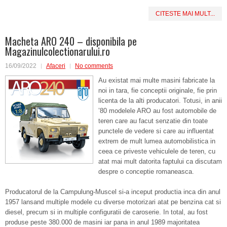
CITESTE MAI MULT...
Macheta ARO 240 – disponibila pe
Magazinulcolectionarului.ro
16/09/2022
Afaceri
No comments
Au existat mai multe masini fabricate la
noi in tara, fie conceptii originale, fie prin
licenta de la alti producatori. Totusi, in anii
’80 modelele ARO au fost automobile de
teren care au facut senzatie din toate
punctele de vedere si care au influentat
extrem de mult lumea automobilistica in
ceea ce priveste vehiculele de teren, cu
atat mai mult datorita faptului ca discutam
despre o conceptie romaneasca.
Producatorul de la Campulung-Muscel si-a inceput productia inca din anul
1957 lansand multiple modele cu diverse motorizari atat pe benzina cat si
diesel, precum si in multiple configuratii de caroserie. In total, au fost
produse peste 380.000 de masini iar pana in anul 1989 majoritatea