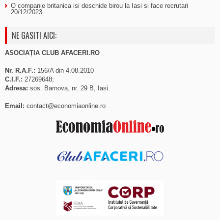
O companie britanica isi deschide birou la Iasi si face recrutari
20/12/2023
NE GASITI AICI:
ASOCIAȚIA CLUB AFACERI.RO
Nr. R.A.F.:
156/A din 4.08.2010
C.I.F.:
27269648;
Adresa:
sos. Barnova, nr. 29 B, Iasi.
Email:
contact@economiaonline.ro