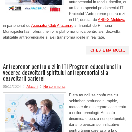
antreprenorial in randul tinerilor, cu
un focus special pe domeniul IT.
Proiectul “Antreprenor pentru o zi
in IT”, derulat de
ARIES Moldova
in parteneriat cu
Asociatia Club Afaceri.ro
si finantat de Primaria
Municipiului Iasi, ofera tinerilor o platforma unica pentru a-si dezvolta
abilitatile antreprenoriale si a-si transforma ideile in realitate.
CITESTE MAI MULT...
Antreprenor pentru o zi in IT! Program educational in
vederea dezvoltarii spiritului antreprenorial si a
dezvoltarii carierei
05/11/2024
Afaceri
No comments
Piata muncii se confrunta cu
schimbari profunde si rapide,
marcate de o integrare accelerata
a noilor tehnologii. Aceasta
dinamica creeaza noi oportunitati,
dar si provocari semnificative
pentru tinerii care aspira la o