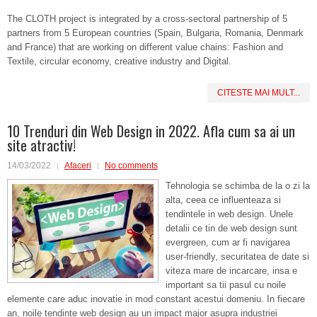
The CLOTH project is integrated by a cross-sectoral partnership of 5
partners from 5 European countries (Spain, Bulgaria, Romania, Denmark
and France) that are working on different value chains: Fashion and
Textile, circular economy, creative industry and Digital.
CITESTE MAI MULT...
10 Trenduri din Web Design in 2022. Afla cum sa ai un
site atractiv!
14/03/2022
Afaceri
No comments
Tehnologia se schimba de la o zi la
alta, ceea ce influenteaza si
tendintele in web design. Unele
detalii ce tin de web design sunt
evergreen, cum ar fi navigarea
user-friendly, securitatea de date si
viteza mare de incarcare, insa e
important sa tii pasul cu noile
elemente care aduc inovatie in mod constant acestui domeniu. In fiecare
an, noile tendinte web design au un impact major asupra industriei