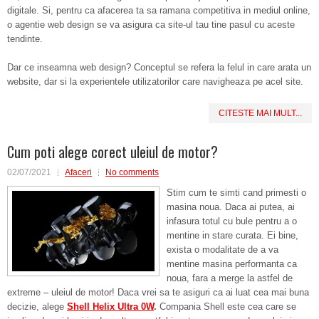
digitale. Si, pentru ca afacerea ta sa ramana competitiva in mediul online,
o agentie web design se va asigura ca site-ul tau tine pasul cu aceste
tendinte.
Dar ce inseamna web design? Conceptul se refera la felul in care arata un
website, dar si la experientele utilizatorilor care navigheaza pe acel site.
CITESTE MAI MULT...
Cum poti alege corect uleiul de motor?
02/07/2021
Afaceri
No comments
Stim cum te simti cand primesti o
masina noua. Daca ai putea, ai
infasura totul cu bule pentru a o
mentine in stare curata. Ei bine,
exista o modalitate de a va
mentine masina performanta ca
noua, fara a merge la astfel de
extreme – uleiul de motor! Daca vrei sa te asiguri ca ai luat cea mai buna
decizie, alege
Shell Helix Ultra 0W
.
Compania Shell este cea care se