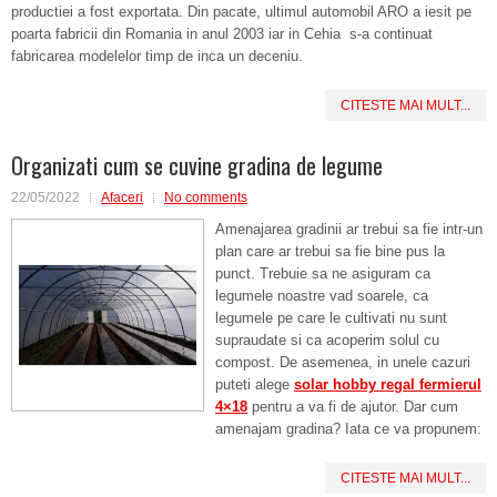
productiei a fost exportata. Din pacate, ultimul automobil ARO a iesit pe
poarta fabricii din Romania in anul 2003 iar in Cehia s-a continuat
fabricarea modelelor timp de inca un deceniu.
CITESTE MAI MULT...
Organizati cum se cuvine gradina de legume
22/05/2022
Afaceri
No comments
Amenajarea gradinii ar trebui sa fie intr-un
plan care ar trebui sa fie bine pus la
punct. Trebuie sa ne asiguram ca
legumele noastre vad soarele, ca
legumele pe care le cultivati nu sunt
supraudate si ca acoperim solul cu
compost. De asemenea, in unele cazuri
puteti alege
solar hobby regal fermierul
4×18
pentru a va fi de ajutor. Dar cum
amenajam gradina? Iata ce va propunem:
CITESTE MAI MULT...