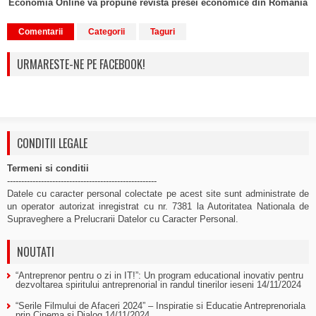
Economia Online va propune revista presei economice din Romania
Comentarii
Categorii
Taguri
URMARESTE-NE PE FACEBOOK!
CONDITII LEGALE
Termeni si conditii
-----------------------------------------------------
Datele cu caracter personal colectate pe acest site sunt administrate de
un operator autorizat inregistrat cu nr. 7381 la Autoritatea Nationala de
Supraveghere a Prelucrarii Datelor cu Caracter Personal.
NOUTATI
“Antreprenor pentru o zi in IT!”: Un program educational inovativ pentru
dezvoltarea spiritului antreprenorial in randul tinerilor ieseni
14/11/2024
“Serile Filmului de Afaceri 2024” – Inspiratie si Educatie Antreprenoriala
prin Cinema si Dialog
14/11/2024