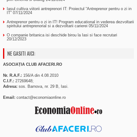
Iasul cultiva viitorii antreprenori IT: Proiectul “Antreprenor pentru o zi in
IT”
07/11/2024
Antreprenor pentru o zi in IT! Program educational in vederea dezvoltarii
spiritului antreprenorial si a dezvoltarii carierei
05/11/2024
O companie britanica isi deschide birou la Iasi si face recrutari
20/12/2023
NE GASITI AICI:
ASOCIAȚIA CLUB AFACERI.RO
Nr. R.A.F.:
156/A din 4.08.2010
C.I.F.:
27269648;
Adresa:
sos. Barnova, nr. 29 B, Iasi.
Email:
contact@economiaonline.ro