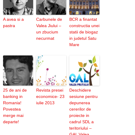
A avea si a
Carbunele de
BCR a finantat
pastra
Valea Jiului –
constructia unei
un zbucium
statii de biogaz
necurmat
in judetul Satu
Mare
25 de ani de
Revista presei
Deschidere
banking in
economice- 23
sesiune pentru
Romania!
iulie 2013
depunerea
Povestea
cererilor de
merge mai
proiecte in
departe!
cadrul SDL a
teritoriului –
GAL Valea