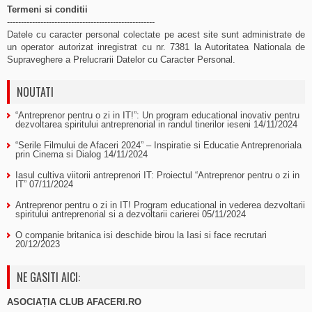
Termeni si conditii
-----------------------------------------------------
Datele cu caracter personal colectate pe acest site sunt administrate de
un operator autorizat inregistrat cu nr. 7381 la Autoritatea Nationala de
Supraveghere a Prelucrarii Datelor cu Caracter Personal.
NOUTATI
“Antreprenor pentru o zi in IT!”: Un program educational inovativ pentru
dezvoltarea spiritului antreprenorial in randul tinerilor ieseni
14/11/2024
“Serile Filmului de Afaceri 2024” – Inspiratie si Educatie Antreprenoriala
prin Cinema si Dialog
14/11/2024
Iasul cultiva viitorii antreprenori IT: Proiectul “Antreprenor pentru o zi in
IT”
07/11/2024
Antreprenor pentru o zi in IT! Program educational in vederea dezvoltarii
spiritului antreprenorial si a dezvoltarii carierei
05/11/2024
O companie britanica isi deschide birou la Iasi si face recrutari
20/12/2023
NE GASITI AICI:
ASOCIAȚIA CLUB AFACERI.RO