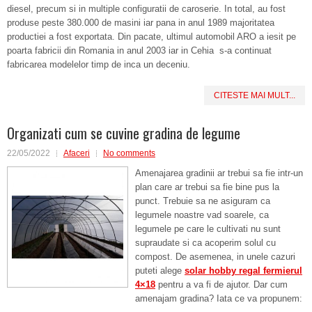
diesel, precum si in multiple configuratii de caroserie. In total, au fost
produse peste 380.000 de masini iar pana in anul 1989 majoritatea
productiei a fost exportata. Din pacate, ultimul automobil ARO a iesit pe
poarta fabricii din Romania in anul 2003 iar in Cehia s-a continuat
fabricarea modelelor timp de inca un deceniu.
CITESTE MAI MULT...
Organizati cum se cuvine gradina de legume
22/05/2022
Afaceri
No comments
Amenajarea gradinii ar trebui sa fie intr-un
plan care ar trebui sa fie bine pus la
punct. Trebuie sa ne asiguram ca
legumele noastre vad soarele, ca
legumele pe care le cultivati nu sunt
supraudate si ca acoperim solul cu
compost. De asemenea, in unele cazuri
puteti alege
solar hobby regal fermierul
4×18
pentru a va fi de ajutor. Dar cum
amenajam gradina? Iata ce va propunem: