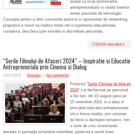
avand ca scop promovarea
antreprenoriatului in randul tinerilor
ieseni pasionati de tehnologie.
Conceput pentru a oferi cunostinte practice si oportunitati de networking,
programul a reusit sa implice tinerii intr-o experienta educationala
complexa, deschisa spre inovatie si dezvoltare personala.
CITESTE MAI MULT...
“Serile Filmului de Afaceri 2024” – Inspiratie si Educatie
Antreprenoriala prin Cinema si Dialog
14/11/2024
Anunturi
No comments
Proiectul “
Serile Filmului de Afaceri
2024
” s-a desfasurat pe parcursul
a trei luni, din 15 august pana pe
15 noiembrie 2024, si a adus in
prim-plan educatia antreprenoriala
intr-o forma inedita, prin vizionari
de filme si dezbateri tematice. Intr-
o serie de cinci evenimente
derulate in perioada octombrie-noiembrie, proiectul a reunit tineri