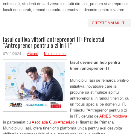
entuziasti, studenti de la diverse institutii din Iasi, precum si antreprenori
locali consacrati, creand un cadru interactiv si dinamic pentru invatare.
CITESTE MAI MULT...
Iasul cultiva viitorii antreprenori IT: Proiectul
“Antreprenor pentru o zi in IT”
07/11/2024
Afaceri
No comments
Iasul devine un hub pentru
tinerii antreprenori IT
Municipiul Iasi se remarca printr-o
initiativa inovatoare care isi
propune sa stimuleze spiritul
antreprenorial in randul tinerilor, cu
un focus special pe domeniul IT.
Proiectul “Antreprenor pentru o zi
in IT”, derulat de
ARIES Moldova
in parteneriat cu
Asociatia Club Afaceri.ro
si finantat de Primaria
Municipiului Iasi, ofera tinerilor o platforma unica pentru a-si dezvolta