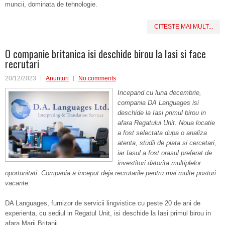
muncii, dominata de tehnologie.
CITESTE MAI MULT...
O companie britanica isi deschide birou la Iasi si face
recrutari
20/12/2023
Anunturi
No comments
Incepand cu luna decembrie,
compania DA Languages isi
deschide la Iasi primul birou in
afara Regatului Unit. Noua locatie
a fost selectata dupa o analiza
atenta, studii de piata si cercetari,
iar Iasul a fost orasul preferat de
investitori datorita multiplelor
oportunitati. Compania a inceput deja recrutarile pentru mai multe posturi
vacante.
DA Languages, furnizor de servicii lingvistice cu peste 20 de ani de
experienta, cu sediul in Regatul Unit, isi deschide la Iasi primul birou in
afara Marii Britanii.