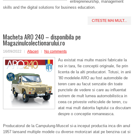
entrepreneurship, management
skills and the digital solutions for business education.
CITESTE MAI MULT...
Macheta ARO 240 – disponibila pe
Magazinulcolectionarului.ro
16/09/2022
Afaceri
No comments
Au existat mai multe masini fabricate la
noi in tara, fie conceptii originale, fie prin
licenta de la alti producatori. Totusi, in anii
’80 modelele ARO au fost automobile de
teren care au facut senzatie din toate
punctele de vedere si care au influentat
extrem de mult lumea automobilistica in
ceea ce priveste vehiculele de teren, cu
atat mai mult datorita faptului ca discutam
despre o conceptie romaneasca.
Producatorul de la Campulung-Muscel si-a inceput productia inca din anul
1957 lansand multiple modele cu diverse motorizari atat pe benzina cat si