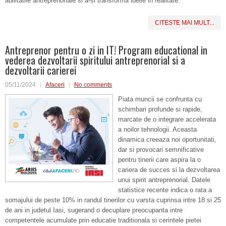
abilitatile antreprenoriale si a-si transforma ideile in realitate.
CITESTE MAI MULT...
Antreprenor pentru o zi in IT! Program educational in
vederea dezvoltarii spiritului antreprenorial si a
dezvoltarii carierei
05/11/2024
Afaceri
No comments
Piata muncii se confrunta cu
schimbari profunde si rapide,
marcate de o integrare accelerata
a noilor tehnologii. Aceasta
dinamica creeaza noi oportunitati,
dar si provocari semnificative
pentru tinerii care aspira la o
cariera de succes si la dezvoltarea
unui spirit antreprenorial. Datele
statistice recente indica o rata a
somajului de peste 10% in randul tinerilor cu varsta cuprinsa intre 18 si 25
de ani in judetul Iasi, sugerand o decuplare preocupanta intre
competentele acumulate prin educatie traditionala si cerintele pietei