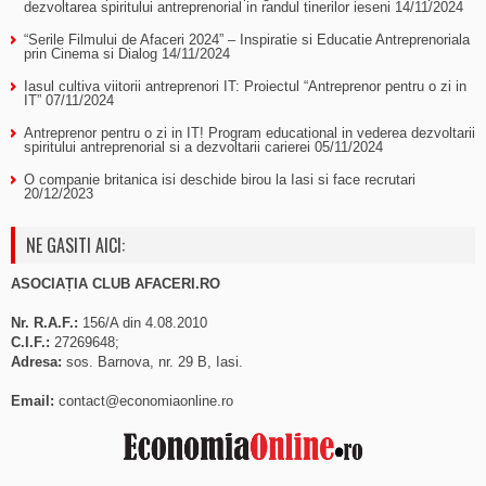
dezvoltarea spiritului antreprenorial in randul tinerilor ieseni
14/11/2024
“Serile Filmului de Afaceri 2024” – Inspiratie si Educatie Antreprenoriala
prin Cinema si Dialog
14/11/2024
Iasul cultiva viitorii antreprenori IT: Proiectul “Antreprenor pentru o zi in
IT”
07/11/2024
Antreprenor pentru o zi in IT! Program educational in vederea dezvoltarii
spiritului antreprenorial si a dezvoltarii carierei
05/11/2024
O companie britanica isi deschide birou la Iasi si face recrutari
20/12/2023
NE GASITI AICI:
ASOCIAȚIA CLUB AFACERI.RO
Nr. R.A.F.:
156/A din 4.08.2010
C.I.F.:
27269648;
Adresa:
sos. Barnova, nr. 29 B, Iasi.
Email:
contact@economiaonline.ro