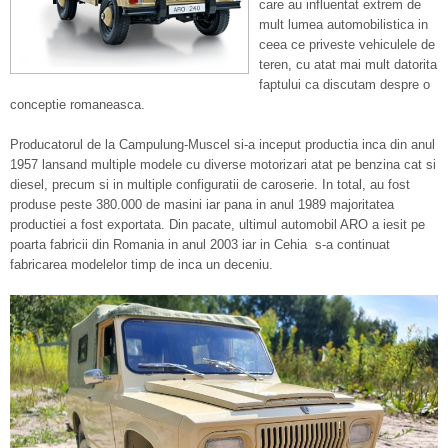
care au influentat extrem de
mult lumea automobilistica in
ceea ce priveste vehiculele de
teren, cu atat mai mult datorita
faptului ca discutam despre o
conceptie romaneasca.
Producatorul de la Campulung-Muscel si-a inceput productia inca din anul
1957 lansand multiple modele cu diverse motorizari atat pe benzina cat si
diesel, precum si in multiple configuratii de caroserie. In total, au fost
produse peste 380.000 de masini iar pana in anul 1989 majoritatea
productiei a fost exportata. Din pacate, ultimul automobil ARO a iesit pe
poarta fabricii din Romania in anul 2003 iar in Cehia s-a continuat
fabricarea modelelor timp de inca un deceniu.