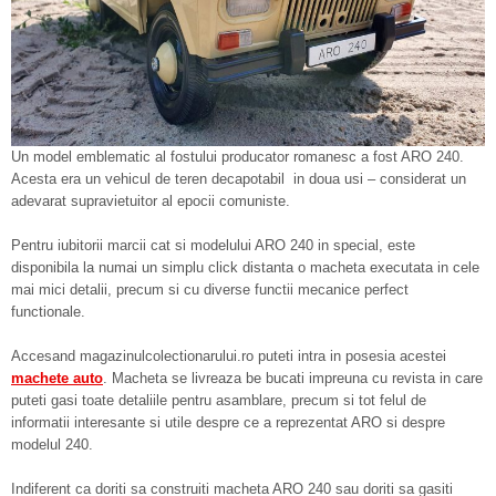
Un model emblematic al fostului producator romanesc a fost ARO 240.
Acesta era un vehicul de teren decapotabil in doua usi – considerat un
adevarat supravietuitor al epocii comuniste.
Pentru iubitorii marcii cat si modelului ARO 240 in special, este
disponibila la numai un simplu click distanta o macheta executata in cele
mai mici detalii, precum si cu diverse functii mecanice perfect
functionale.
Accesand magazinulcolectionarului.ro puteti intra in posesia acestei
machete auto
. Macheta se livreaza be bucati impreuna cu revista in care
puteti gasi toate detaliile pentru asamblare, precum si tot felul de
informatii interesante si utile despre ce a reprezentat ARO si despre
modelul 240.
Indiferent ca doriti sa construiti macheta ARO 240 sau doriti sa gasiti