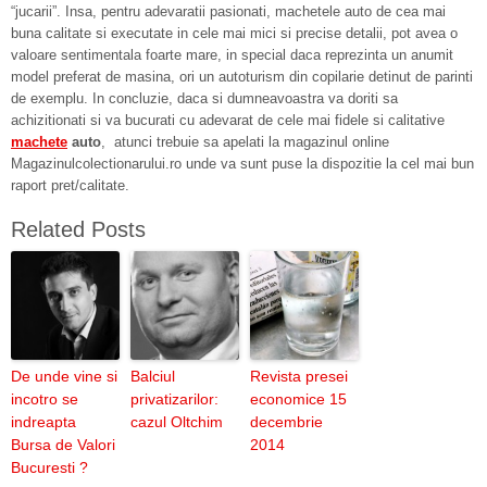
“jucarii”. Insa, pentru adevaratii pasionati, machetele auto de cea mai
buna calitate si executate in cele mai mici si precise detalii, pot avea o
valoare sentimentala foarte mare, in special daca reprezinta un anumit
model preferat de masina, ori un autoturism din copilarie detinut de parinti
de exemplu. In concluzie, daca si dumneavoastra va doriti sa
achizitionati si va bucurati cu adevarat de cele mai fidele si calitative
machete
auto
, atunci trebuie sa apelati la magazinul online
Magazinulcolectionarului.ro unde va sunt puse la dispozitie la cel mai bun
raport pret/calitate.
Related Posts
De unde vine si
Balciul
Revista presei
incotro se
privatizarilor:
economice 15
indreapta
cazul Oltchim
decembrie
Bursa de Valori
2014
Bucuresti ?