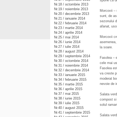
spune ca ur
Nr.18 / octombrie 2013
Nr.19 / noiembrie 2013
Morcovii – 
Nr.20 / decembrie 2013
sunt, de as
Nr.21 / ianuarie 2014
sezonului d
Nr.22 / februarie 2014
afanat, usor
Nr.23 / martie 2014
Nr.24 / aprilie 2014
Morcovii cr
Nr.25 / mai 2014
Nr.26 / iunie 2014
asemenea, m
Nr.27 / iulie 2014
la soare.
Nr.28 / august 2014
Nr.29 / septembrie 2014
Fasolea – ex
Nr.30 / octombrie 2014
cele mai us
Nr.31 / noiembrie 2014
Fasolea est
Nr.32 / decembrie 2014
va creste p
Nr.33 / ianuarie 2015
moderat bog
Nr.34 / februarie 2015
nevoie de i
Nr.35 / martie 2015
Nr.36 / aprilie 2015
Nr.37 / mai 2015
Salata verd
Nr.38 / iunie 2015
compost si 
Nr.39 / iulie 2015
solul rama
Nr.40 / august 2015
Nr.41 / septembrie 2015
Salata verd