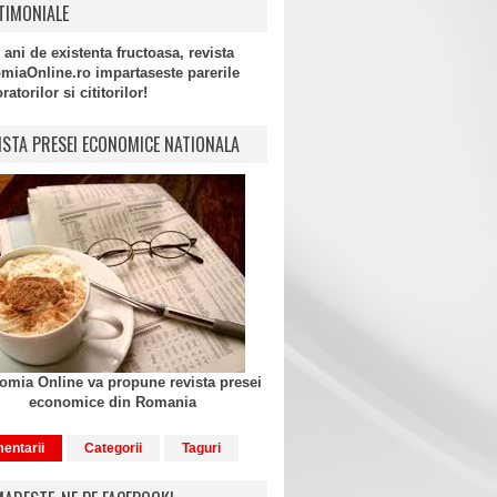
TIMONIALE
 ani de existenta fructoasa, revista
miaOnline.ro impartaseste parerile
atorilor si cititorilor!
ISTA PRESEI ECONOMICE NATIONALA
mia Online va propune revista presei
economice din Romania
entarii
Categorii
Taguri