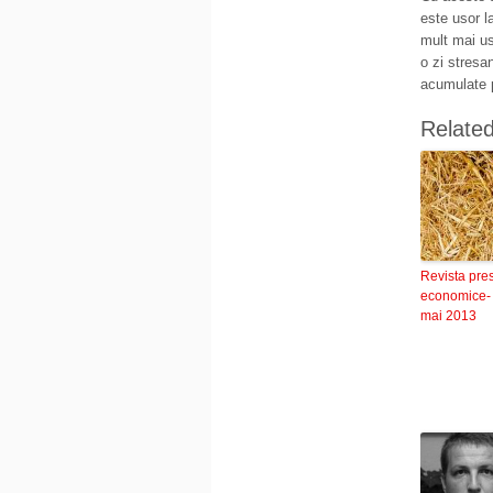
este usor l
mult mai uso
o zi stresa
acumulate p
Relate
Revista pre
economice-
mai 2013