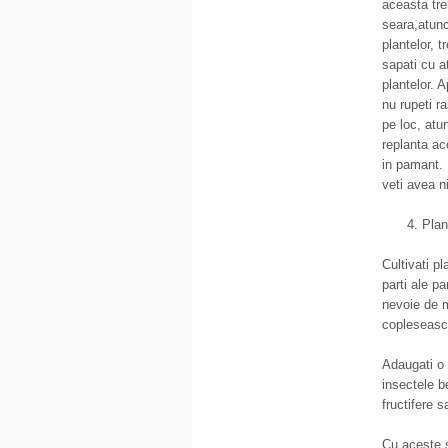
aceasta treb
seara,atunc
plantelor, 
sapati cu a
plantelor. 
nu rupeti r
pe loc, atun
replanta ac
in pamant. 
veti avea ni
Plan
Cultivati pl
parti ale p
nevoie de mu
copleseasca
Adaugati o 
insectele b
fructifere 
Cu aceste s