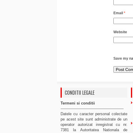
Email
*
Website
Save my nam
CONDITII LEGALE
Termeni si conditii
-----------------------------------------------------
Datele cu caracter personal colectate
pe acest site sunt administrate de un
operator autorizat inregistrat cu nr.
7381 la Autoritatea Nationala de