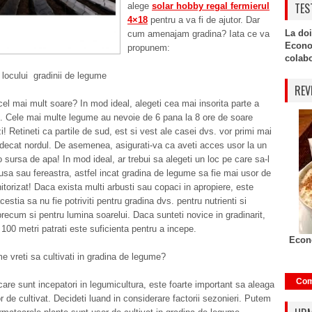
TES
alege
solar hobby regal fermierul
4×18
pentru a va fi de ajutor. Dar
La doi
cum amenajam gradina? Iata ce va
Econo
propunem:
colabor
 locului gradinii de legume
REV
el mai mult soare? In mod ideal, alegeti cea mai insorita parte a
s. Cele mai multe legume au nevoie de 6 pana la 8 ore de soare
i! Retineti ca partile de sud, est si vest ale casei dvs. vor primi mai
decat nordul. De asemenea, asigurati-va ca aveti acces usor la un
o sursa de apa! In mod ideal, ar trebui sa alegeti un loc pe care sa-l
 usa sau fereastra, astfel incat gradina de legume sa fie mai usor de
itorizat! Daca exista multi arbusti sau copaci in apropiere, este
cestia sa nu fie potriviti pentru gradina dvs. pentru nutrienti si
precum si pentru lumina soarelui. Daca sunteti novice in gradinarit,
 100 metri patrati este suficienta pentru a incepe.
Econo
e vreti sa cultivati in gradina de legume?
Com
care sunt incepatori in legumicultura, este foarte important sa aleaga
 de cultivat. Decideti luand in considerare factorii sezonieri. Putem