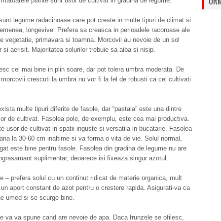
URM
matoarele plante sunt usor de cultivat in gradina de legume.
sunt legume radacinoase care pot creste in multe tipuri de climat si
emenea, longevive. Prefera sa creasca in perioadele racoroase ale
e vegetatie, primavara si toamna. Morcovii au nevoie de un sol
 si aerisit. Majoritatea solurilor trebuie sa aiba si nisip.
esc cel mai bine in plin soare, dar pot tolera umbra moderata. De
orcovii crescuti la umbra nu vor fi la fel de robusti ca cei cultivati
ista multe tipuri diferite de fasole, dar “pastaia” este una dintre
or de cultivat. Fasolea pole, de exemplu, este cea mai productiva.
e usor de cultivat in spatii inguste si versatila in bucatarie. Fasolea
ana la 30-60 cm inaltime si va forma o vita de vie. Solul normal,
at este bine pentru fasole. Fasolea din gradina de legume nu are
ngrasamant suplimentar, deoarece isi fixeaza singur azotul.
e – prefera solul cu un continut ridicat de materie organica, mult
un aport constant de azot pentru o crestere rapida. Asigurati-va ca
ne umed si se scurge bine.
e va va spune cand are nevoie de apa. Daca frunzele se ofilesc,