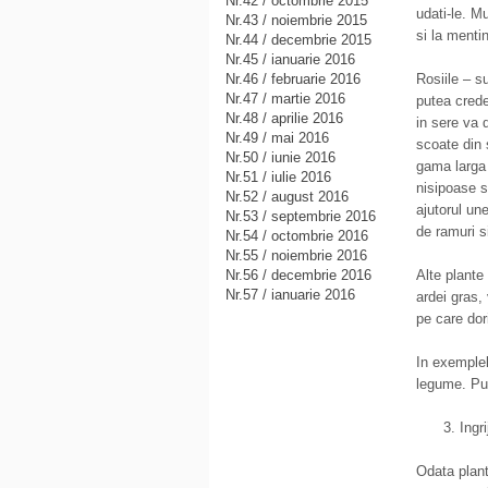
Nr.42 / octombrie 2015
udati-le. Mu
Nr.43 / noiembrie 2015
si la mentin
Nr.44 / decembrie 2015
Nr.45 / ianuarie 2016
Nr.46 / februarie 2016
Rosiile – su
Nr.47 / martie 2016
putea crede
Nr.48 / aprilie 2016
in sere va 
Nr.49 / mai 2016
scoate din s
Nr.50 / iunie 2016
gama larga d
Nr.51 / iulie 2016
nisipoase s
Nr.52 / august 2016
ajutorul un
Nr.53 / septembrie 2016
de ramuri s
Nr.54 / octombrie 2016
Nr.55 / noiembrie 2016
Nr.56 / decembrie 2016
Alte plante
Nr.57 / ianuarie 2016
ardei gras,
pe care dori
In exemplel
legume. Put
Ingr
Odata plant