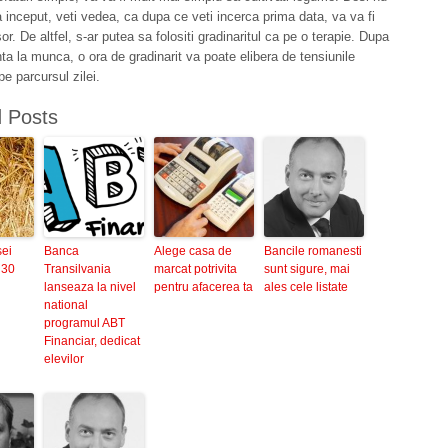
a inceput, veti vedea, ca dupa ce veti incerca prima data, va va fi
r. De altfel, s-ar putea sa folositi gradinaritul ca pe o terapie. Dupa
nta la munca, o ora de gradinarit va poate elibera de tensiunile
e parcursul zilei.
d Posts
sei
Banca
Alege casa de
Bancile romanesti
 30
Transilvania
marcat potrivita
sunt sigure, mai
lanseaza la nivel
pentru afacerea ta
ales cele listate
national
programul ABT
Financiar, dedicat
elevilor