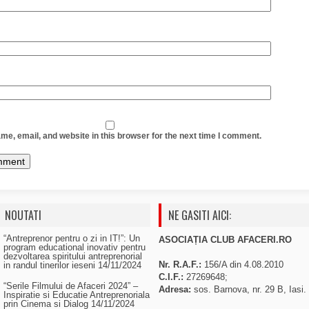
e, email, and website in this browser for the next time I comment.
NOUTATI
NE GASITI AICI:
“Antreprenor pentru o zi in IT!”: Un
ASOCIAȚIA CLUB AFACERI.RO
program educational inovativ pentru
dezvoltarea spiritului antreprenorial
Nr. R.A.F.:
156/A din 4.08.2010
in randul tinerilor ieseni
14/11/2024
C.I.F.:
27269648;
“Serile Filmului de Afaceri 2024” –
Adresa:
sos. Barnova, nr. 29 B, Iasi.
Inspiratie si Educatie Antreprenoriala
prin Cinema si Dialog
14/11/2024