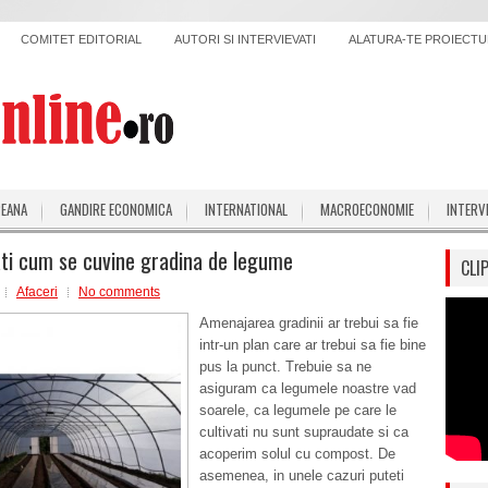
COMITET EDITORIAL
AUTORI SI INTERVIEVATI
ALATURA-TE PROIECTUL
PEANA
GANDIRE ECONOMICA
INTERNATIONAL
MACROECONOMIE
INTERV
ti cum se cuvine gradina de legume
CLI
Afaceri
No comments
Amenajarea gradinii ar trebui sa fie
intr-un plan care ar trebui sa fie bine
pus la punct. Trebuie sa ne
asiguram ca legumele noastre vad
soarele, ca legumele pe care le
cultivati nu sunt supraudate si ca
acoperim solul cu compost. De
asemenea, in unele cazuri puteti