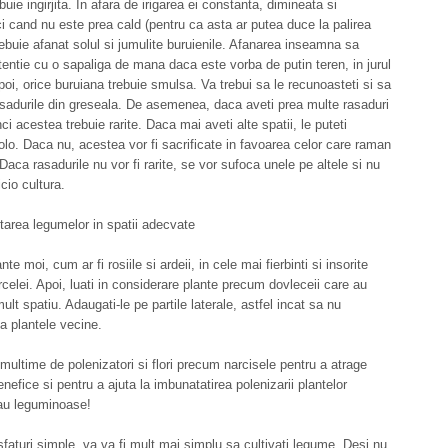
uie ingirjita. In afara de irigarea ei constanta, dimineata si
i cand nu este prea cald (pentru ca asta ar putea duce la palirea
trebuie afanat solul si jumulite buruienile. Afanarea inseamna sa
tentie cu o sapaliga de mana daca este vorba de putin teren, in jurul
Apoi, orice buruiana trebuie smulsa. Va trebui sa le recunoasteti si sa
asadurile din greseala. De asemenea, daca aveti prea multe rasaduri
ci acestea trebuie rarite. Daca mai aveti alte spatii, le puteti
olo. Daca nu, acestea vor fi sacrificate in favoarea celor care raman
Daca rasadurile nu vor fi rarite, se vor sufoca unele pe altele si nu
cio cultura.
tarea legumelor in spatii adecvate
ante moi, cum ar fi rosiile si ardeii, in cele mai fierbinti si insorite
arcelei. Apoi, luati in considerare plante precum dovleceii care au
lt spatiu. Adaugati-le pe partile laterale, astfel incat sa nu
 plantele vecine.
multime de polenizatori si flori precum narcisele pentru a atrage
enefice si pentru a ajuta la imbunatatirea polenizarii plantelor
sau leguminoase!
faturi simple, va va fi mult mai simplu sa cultivati legume. Desi nu