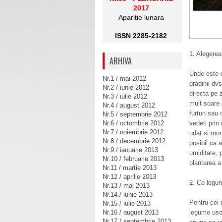
2017
Aparitie lunara
ISSN 2285-2182
1. Alegerea
ARHIVA
Unde este c
Nr.1 / mai 2012
gradinii dv
Nr.2 / iunie 2012
directa pe z
Nr.3 / iulie 2012
mult soare 
Nr.4 / august 2012
furtun sau 
Nr.5 / septembrie 2012
Nr.6 / octombrie 2012
vedeti prin
Nr.7 / noiembrie 2012
udat si mon
Nr.8 / decembrie 2012
posibil ca a
Nr.9 / ianuarie 2013
umiditate, 
Nr.10 / februarie 2013
plantarea a
Nr.11 / martie 2013
Nr.12 / aprilie 2013
2. Ce legum
Nr.13 / mai 2013
Nr.14 / iunie 2013
Pentru cei 
Nr.15 / iulie 2013
Nr.16 / august 2013
legume usor
Nr.17 / septembrie 2013