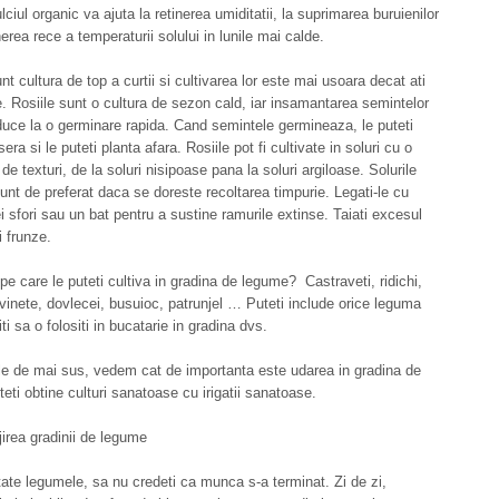
lciul organic va ajuta la retinerea umiditatii, la suprimarea buruienilor
erea rece a temperaturii solului in lunile mai calde.
nt cultura de top a curtii si cultivarea lor este mai usoara decat ati
. Rosiile sunt o cultura de sezon cald, iar insamantarea semintelor
duce la o germinare rapida. Cand semintele germineaza, le puteti
era si le puteti planta afara. Rosiile pot fi cultivate in soluri cu o
e texturi, de la soluri nisipoase pana la soluri argiloase. Solurile
unt de preferat daca se doreste recoltarea timpurie. Legati-le cu
ei sfori sau un bat pentru a sustine ramurile extinse. Taiati excesul
i frunze.
 pe care le puteti cultiva in gradina de legume? Castraveti, ridichi,
 vinete, dovlecei, busuioc, patrunjel … Puteti include orice leguma
ti sa o folositi in bucatarie in gradina dvs.
e de mai sus, vedem cat de importanta este udarea in gradina de
eti obtine culturi sanatoase cu irigatii sanatoase.
ijirea gradinii de legume
ate legumele, sa nu credeti ca munca s-a terminat. Zi de zi,