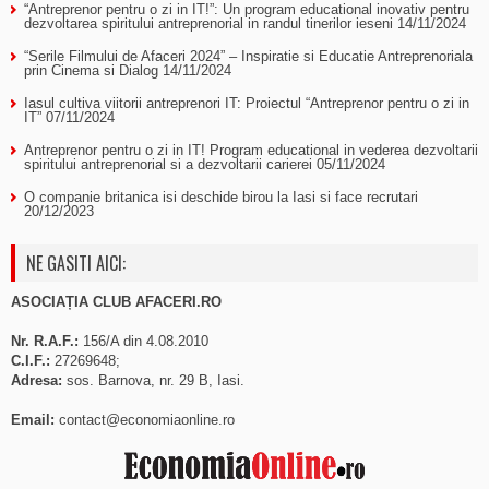
“Antreprenor pentru o zi in IT!”: Un program educational inovativ pentru
dezvoltarea spiritului antreprenorial in randul tinerilor ieseni
14/11/2024
“Serile Filmului de Afaceri 2024” – Inspiratie si Educatie Antreprenoriala
prin Cinema si Dialog
14/11/2024
Iasul cultiva viitorii antreprenori IT: Proiectul “Antreprenor pentru o zi in
IT”
07/11/2024
Antreprenor pentru o zi in IT! Program educational in vederea dezvoltarii
spiritului antreprenorial si a dezvoltarii carierei
05/11/2024
O companie britanica isi deschide birou la Iasi si face recrutari
20/12/2023
NE GASITI AICI:
ASOCIAȚIA CLUB AFACERI.RO
Nr. R.A.F.:
156/A din 4.08.2010
C.I.F.:
27269648;
Adresa:
sos. Barnova, nr. 29 B, Iasi.
Email:
contact@economiaonline.ro