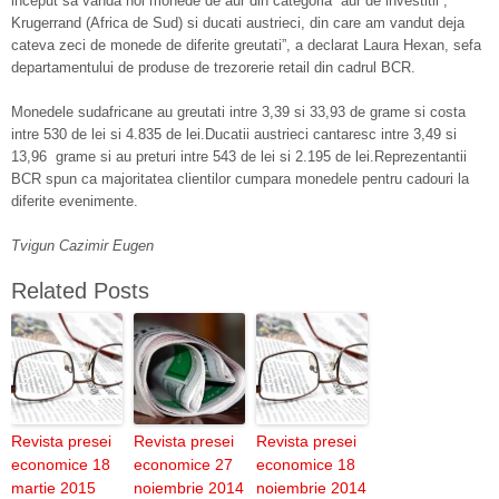
inceput sa vanda noi monede de aur din categoria “aur de investitii”,
Krugerrand (Africa de Sud) si ducati austrieci, din care am vandut deja
cateva zeci de monede de diferite greutati”, a declarat Laura Hexan, sefa
departamentului de produse de trezorerie retail din cadrul BCR.
Monedele sudafricane au greutati intre 3,39 si 33,93 de grame si costa
intre 530 de lei si 4.835 de lei.Ducatii austrieci cantaresc intre 3,49 si
13,96 grame si au preturi intre 543 de lei si 2.195 de lei.Reprezentantii
BCR spun ca majoritatea clientilor cumpara monedele pentru cadouri la
diferite evenimente.
Tvigun Cazimir Eugen
Related Posts
Revista presei
Revista presei
Revista presei
economice 18
economice 27
economice 18
martie 2015
noiembrie 2014
noiembrie 2014