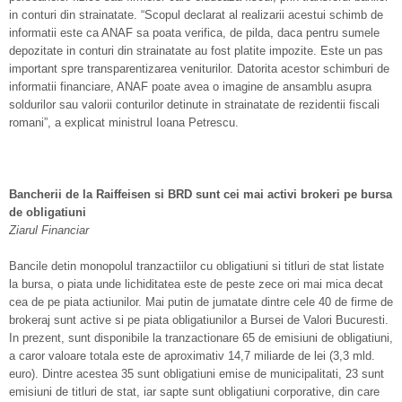
in conturi din strainatate. “Scopul declarat al realizarii acestui schimb de
informatii este ca ANAF sa poata verifica, de pilda, daca pentru sumele
depozitate in conturi din strainatate au fost platite impozite. Este un pas
important spre transparentizarea veniturilor. Datorita acestor schimburi de
informatii financiare, ANAF poate avea o imagine de ansamblu asupra
soldurilor sau valorii conturilor detinute in strainatate de rezidentii fiscali
romani”, a explicat ministrul Ioana Petrescu.
Bancherii de la Raiffeisen si BRD sunt cei mai activi brokeri pe bursa
de obligatiuni
Ziarul Financiar
Bancile detin monopolul tranzactiilor cu obligatiuni si titluri de stat listate
la bursa, o piata unde lichiditatea este de peste zece ori mai mica decat
cea de pe piata actiunilor. Mai putin de jumatate dintre cele 40 de firme de
brokeraj sunt active si pe piata obliga­tiunilor a Bursei de Valori Bucuresti.
In prezent, sunt disponibile la tranzactionare 65 de emisiuni de obligatiuni,
a caror valoare totala este de aproximativ 14,7 miliarde de lei (3,3 mld.
euro). Dintre acestea 35 sunt obligatiuni emise de municipalitati, 23 sunt
emisiuni de titluri de stat, iar sapte sunt obligatiuni corporative, din care