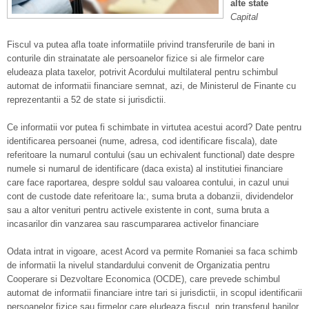
alte state
Capital
Fiscul va putea afla toate informatiile privind transferurile de bani in
conturile din strainatate ale persoanelor fizice si ale firmelor care
eludeaza plata taxelor, potrivit Acordului multilateral pentru schimbul
automat de informatii financiare semnat, azi, de Ministerul de Finante cu
reprezentantii a 52 de state si jurisdictii.
Ce informatii vor putea fi schimbate in virtutea acestui acord? Date pentru
identificarea persoanei (nume, adresa, cod identificare fiscala), date
referitoare la numarul contului (sau un echivalent functional) date despre
numele si numarul de identificare (daca exista) al institutiei financiare
care face raportarea, despre soldul sau valoarea contului, in cazul unui
cont de custode date referitoare la:, suma bruta a dobanzii, dividendelor
sau a altor venituri pentru activele existente in cont, suma bruta a
incasarilor din vanzarea sau rascumpararea activelor financiare
Odata intrat in vigoare, acest Acord va permite Romaniei sa faca schimb
de informatii la nivelul standardului convenit de Organizatia pentru
Cooperare si Dezvoltare Economica (OCDE), care prevede schimbul
automat de informatii financiare intre tari si jurisdictii, in scopul identificarii
persoanelor fizice sau firmelor care eludeaza fiscul, prin transferul banilor