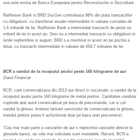
una este emisa de Banca Europeana pentru Reconstructie si Dezvoltare.
Raiffeisen Bank si BRD SocGen controleaza 98% din piata tranzactiilor
cu obligatiuni, cu transferuri anuale intermediate in valoare cumulata de
1,6 miliarde de lei. Raiffeisen Bank a intermediat tranzactii de peste un
miliard de lei in acest an. Desi nu a intermediat tranzactii cu obligatiuni in
lunile septembrie si august, BRD s-a mentinut in acest an pe pozitia a
doua, cu tranzactii intermediate in valoare de 659,7 milioane de lei.
BCR a vandut de la inceputul anului peste 160 kilograme de aur
Ziarul Financiar
BCR, care comercializaza din 2013 aur direct in sucursale, a vandut de la
inceputul anului peste 160 kilograme de metal pretios. Cantitatea vanduta
cuprinde atat aurul comercializat pe baza de precomanda, cat si cel
vandut la ghiseu. Anterior lansarii serviciului de comercializare la ghiseu,
metalul pretios putea fi achizitionat doar pe baza unei precomenzi.
“Cea mai mare parte a vanzarilor de aur o reprezinta vanzarile directe la
ghiseele bancii, iar cele mai solicitate sunt monedele. Recent, BCR a