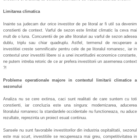
Limitarea climatica
Inainte sa judecam dur orice investitor de pe litoral ar fi util sa devenim
constienti de context. Varful de sezon este limitat climatic la ceva mai
mult de o luna. Concurentii de pe alte litoraluri au varful de sezon adesea
dublu, triplu sau chiar quadruplu. Astfel, termenul de recuperare a
investitiei creste semnificativ pentru cele de pe litoralul romanesc, iar in
contextul unor investitii libere si a unei incertitudini economice constante,
ne putem intreba retoric de ce ar prefera investitorii un asemenea context
?!
Probleme operationale majore in contextul limitarii climatice a
sezonului
Analiza nu se cere extinsa, caci sunt realitati de care suntem cu toti
constienti, iar concluzia este una singura: modernizarea, aducerea
litoralului romanesc la standardele occidentale nu functioneaza, nu aduce
rezultate, reprezinta un proiect esuat continuu.
Sansele nu sunt favorabile investitorilor din industria ospitalitatii, sezonul
este mai scurt, investitiile se recupereaza mai greu, competitivitatea in