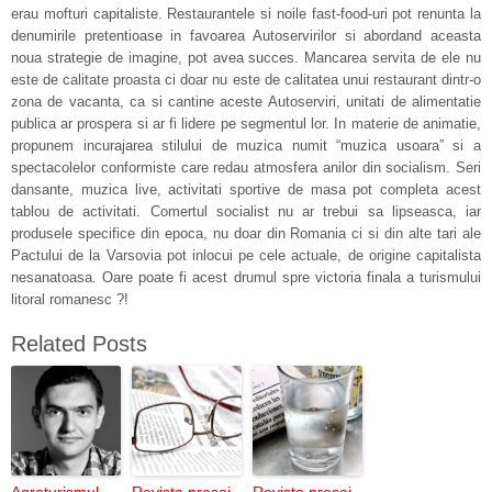
erau mofturi capitaliste. Restaurantele si noile fast-food-uri pot renunta la
denumirile pretentioase in favoarea Autoservirilor si abordand aceasta
noua strategie de imagine, pot avea succes. Mancarea servita de ele nu
este de calitate proasta ci doar nu este de calitatea unui restaurant dintr-o
zona de vacanta, ca si cantine aceste Autoserviri, unitati de alimentatie
publica ar prospera si ar fi lidere pe segmentul lor. In materie de animatie,
propunem incurajarea stilului de muzica numit “muzica usoara” si a
spectacolelor conformiste care redau atmosfera anilor din socialism. Seri
dansante, muzica live, activitati sportive de masa pot completa acest
tablou de activitati. Comertul socialist nu ar trebui sa lipseasca, iar
produsele specifice din epoca, nu doar din Romania ci si din alte tari ale
Pactului de la Varsovia pot inlocui pe cele actuale, de origine capitalista
nesanatoasa. Oare poate fi acest drumul spre victoria finala a turismului
litoral romanesc ?!
Related Posts