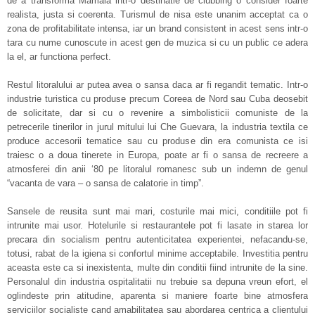
de a transforma Mamaia intr-o destinatie de clubbing o consider foarte
realista, justa si coerenta. Turismul de nisa este unanim acceptat ca o
zona de profitabilitate intensa, iar un brand consistent in acest sens intr-o
tara cu nume cunoscute in acest gen de muzica si cu un public ce adera
la el, ar functiona perfect.
Restul litoralului ar putea avea o sansa daca ar fi regandit tematic. Intr-o
industrie turistica cu produse precum Coreea de Nord sau Cuba deosebit
de solicitate, dar si cu o revenire a simbolisticii comuniste de la
petrecerile tinerilor in jurul mitului lui Che Guevara, la industria textila ce
produce accesorii tematice sau cu produse din era comunista ce isi
traiesc o a doua tinerete in Europa, poate ar fi o sansa de recreere a
atmosferei din anii ‘80 pe litoralul romanesc sub un indemn de genul
“vacanta de vara – o sansa de calatorie in timp”.
Sansele de reusita sunt mai mari, costurile mai mici, conditiile pot fi
intrunite mai usor. Hotelurile si restaurantele pot fi lasate in starea lor
precara din socialism pentru autenticitatea experientei, nefacandu-se,
totusi, rabat de la igiena si confortul minime acceptabile. Investitia pentru
aceasta este ca si inexistenta, multe din conditii fiind intrunite de la sine.
Personalul din industria ospitalitatii nu trebuie sa depuna vreun efort, el
oglindeste prin atitudine, aparenta si maniere foarte bine atmosfera
serviciilor socialiste cand amabilitatea sau abordarea centrica a clientului