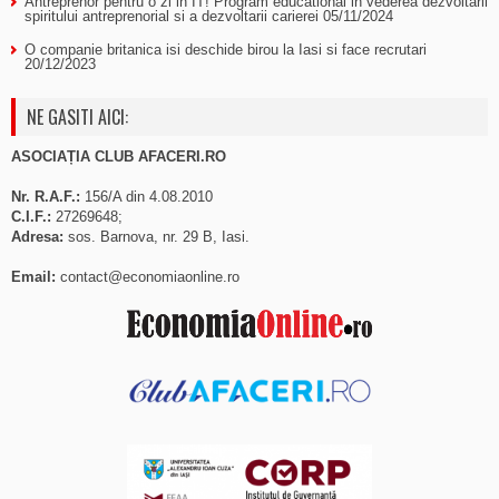
Antreprenor pentru o zi in IT! Program educational in vederea dezvoltarii
spiritului antreprenorial si a dezvoltarii carierei
05/11/2024
O companie britanica isi deschide birou la Iasi si face recrutari
20/12/2023
NE GASITI AICI:
ASOCIAȚIA CLUB AFACERI.RO
Nr. R.A.F.:
156/A din 4.08.2010
C.I.F.:
27269648;
Adresa:
sos. Barnova, nr. 29 B, Iasi.
Email:
contact@economiaonline.ro