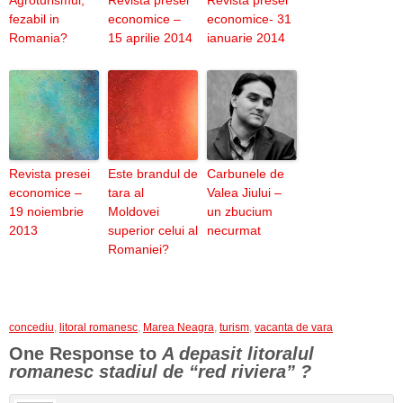
Agroturismul,
Revista presei
Revista presei
fezabil in
economice –
economice- 31
Romania?
15 aprilie 2014
ianuarie 2014
Revista presei
Este brandul de
Carbunele de
economice –
tara al
Valea Jiului –
19 noiembrie
Moldovei
un zbucium
2013
superior celui al
necurmat
Romaniei?
concediu
,
litoral romanesc
,
Marea Neagra
,
turism
,
vacanta de vara
One Response to
A depasit litoralul
romanesc stadiul de “red riviera” ?