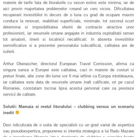
materie de tarife fata de litoralurile cu sezon extins este minima, iar de
aici provin majoritatea problemelor creand un cerc vicios. Dificultatea
recuperarii investitiilor in decurs de o luna cu grad de ocupare maxim
conduce la renovari, reabilitari superficiale, minimale, tot sezonul scurt
determina si imposibilitatea oferirii de contracte atractive unor
profesionisti, iar resursele umane angajate in industria ospitalitatii raman
tot amatorii, tinerii si localnicii necalificati. In absenta investitiilor
semnificative si a prezentei personalului subcalificat, calitatea are de
suferit.
Arthur Oberascher, directorul European Travel Comission, afirma ca
singura sansa a Europei este calitatea, caci in materie de costuri si
preturi finale, alte zone din lume vor fi mai ieftine ca Europa intotdeauna,
iar calitatea este data de resursele umane inalt calificate, ori pe cazul
Romaniei, constatam tocmai lipsa acestui personal care sa presteze
servicii de calitate.
Solutii: Mamaia si restul litoralului – clubbing versus un scenariu
inedit
Desi ridiculizata de o suita de specialisti cu un grad variat de expertiza
sau pseudoexpertiza, propunerea si intentia strategica a lui Radu Mazare