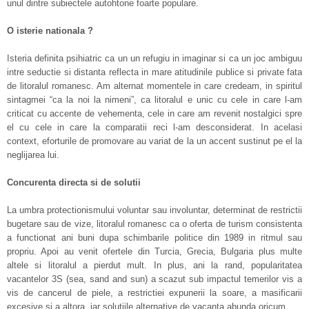
unul dintre subiectele autohtone foarte populare.
O isterie nationala ?
Isteria definita psihiatric ca un un refugiu in imaginar si ca un joc ambiguu
intre seductie si distanta reflecta in mare atitudinile publice si private fata
de litoralul romanesc.
Am alternat momentele in care credeam, in spiritul
sintagmei “ca la noi la nimeni”, ca litoralul e unic cu cele in care l-am
criticat cu accente de vehementa, cele in care am revenit nostalgici spre
el cu cele in care la comparatii reci l-am desconsiderat. In acelasi
context, eforturile de promovare au variat de la un accent sustinut pe el la
neglijarea lui.
Concurenta directa si de solutii
La umbra protectionismului voluntar sau involuntar, determinat de restrictii
bugetare sau de vize, litoralul romanesc ca o oferta de turism consistenta
a functionat ani buni dupa schimbarile politice din 1989 in ritmul sau
propriu. Apoi au venit ofertele din Turcia, Grecia, Bulgaria plus multe
altele si litoralul a pierdut mult. In plus, ani la rand, popularitatea
vacantelor 3S (sea, sand and sun) a scazut sub impactul temerilor vis a
vis de cancerul de piele, a restrictiei expunerii la soare, a masificarii
excesive si a altora, iar solutiile alternative de vacanta abunda oricum.