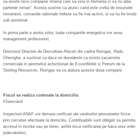
sa existe nicio companie straina care sa vina in Romania si sa nu aiba
partener roman”. Acesta sustine ca atunci cand este vorba de resursele
romanesti, comaniile nationale trebuie sa fie mai active, si sa nu fie tinute
sub anonimat.
In prima parte a anului viitor, toate companiile energetice vor avea
management profesionist.
Directorul Directiei de Dezvoltare Afaceri din cadrul Romgaz, Radu
Gheorghe, a sustinut ca daca se dovedeste ca exista zacaminte
comerciale in perimetrul achizitionat de ExxonMobil si Petrom de la
Sterling Resources, Romgaz se va alatura acestor doua companii.
Fiscul va realiza controale la domiciliu
Financiarul
Inspectorii ANAF vor demara verificari ale veniturilor persoanelor fizice
prin cercetari efectuate la domiciliu. Contribuabilii sunt obligati sa permita
accesul in incinta sau pe teren, astfel risca verificarea pe baza unui ordin
judecatoresc.