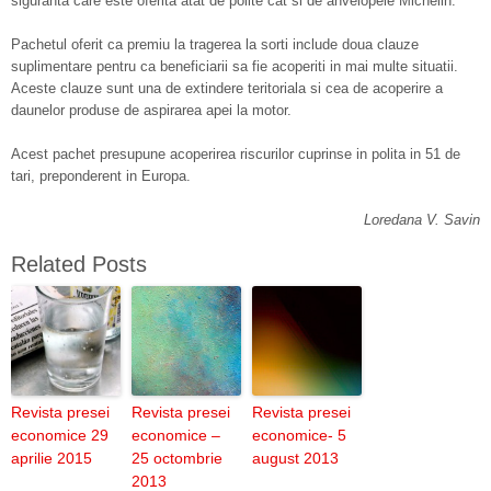
siguranta care este oferita atat de polite cat si de anvelopele Michelin.
Pachetul oferit ca premiu la tragerea la sorti include doua clauze
suplimentare pentru ca beneficiarii sa fie acoperiti in mai multe situatii.
Aceste clauze sunt una de extindere teritoriala si cea de acoperire a
daunelor produse de aspirarea apei la motor.
Acest pachet presupune acoperirea riscurilor cuprinse in polita in 51 de
tari, preponderent in Europa.
Loredana V. Savin
Related Posts
Revista presei
Revista presei
Revista presei
economice 29
economice –
economice- 5
aprilie 2015
25 octombrie
august 2013
2013