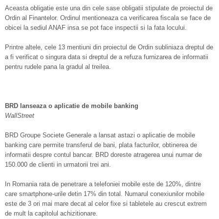
Aceasta obligatie este una din cele sase obligatii stipulate de proiectul de
Ordin al Finantelor. Ordinul mentioneaza ca verificarea fiscala se face de
obicei la sediul ANAF insa se pot face inspectii si la fata locului.
Printre altele, cele 13 mentiuni din proiectul de Ordin subliniaza dreptul de
a fi verificat o singura data si dreptul de a refuza furnizarea de informatii
pentru rudele pana la gradul al treilea.
BRD lanseaza o aplicatie de mobile banking
WallStreet
BRD Groupe Societe Generale a lansat astazi o aplicatie de mobile
banking care permite transferul de bani, plata facturilor, obtinerea de
informatii despre contul bancar. BRD doreste atragerea unui numar de
150.000 de clienti in urmatorii trei ani.
In Romania rata de penetrare a telefoniei mobile este de 120%, dintre
care smartphone-urile detin 17% din total. Numarul conexiunilor mobile
este de 3 ori mai mare decat al celor fixe si tabletele au crescut extrem
de mult la capitolul achizitionare.