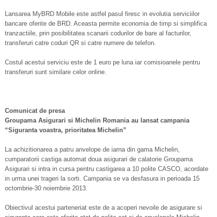
Lansarea MyBRD Mobile este astfel pasul firesc in evolutia serviciilor
bancare oferite de BRD. Aceasta permite economia de timp si simplifica
tranzactiile, prin posibilitatea scanarii codurilor de bare al facturilor,
transferuri catre coduri QR si catre numere de telefon.
Costul acestui serviciu este de 1 euro pe luna iar comisioanele pentru
transferuri sunt similare celor online.
Comunicat de presa
Groupama Asigurari si Michelin Romania au lansat campania
“Siguranta voastra, prioritatea Michelin”
La achizitionarea a patru anvelope de iarna din gama Michelin,
cumparatorii castiga automat doua asigurari de calatorie Groupama
Asigurari si intra in cursa pentru castigarea a 10 polite CASCO, acordate
in urma unei trageri la sorti. Campania se va desfasura in perioada 15
octombrie-30 noiembrie 2013.
Obiectivul acestui parteneriat este de a acoperi nevoile de asigurare si