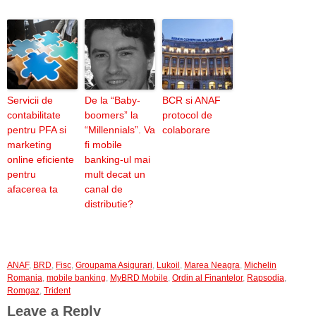
Servicii de
De la “Baby-
BCR si ANAF
contabilitate
boomers” la
protocol de
pentru PFA si
“Millennials”. Va
colaborare
marketing
fi mobile
online eficiente
banking-ul mai
pentru
mult decat un
afacerea ta
canal de
distributie?
ANAF
,
BRD
,
Fisc
,
Groupama Asigurari
,
Lukoil
,
Marea Neagra
,
Michelin
Romania
,
mobile banking
,
MyBRD Mobile
,
Ordin al Finantelor
,
Rapsodia
,
Romgaz
,
Trident
Leave a Reply