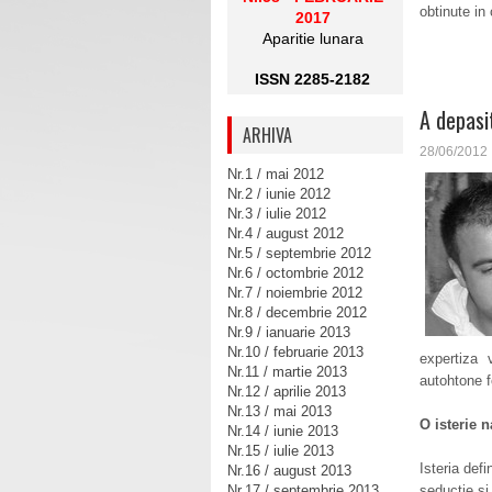
obtinute in
2017
Aparitie lunara
ISSN 2285-2182
A depasit
ARHIVA
28/06/2012
Nr.1 / mai 2012
Nr.2 / iunie 2012
Nr.3 / iulie 2012
Nr.4 / august 2012
Nr.5 / septembrie 2012
Nr.6 / octombrie 2012
Nr.7 / noiembrie 2012
Nr.8 / decembrie 2012
Nr.9 / ianuarie 2013
Nr.10 / februarie 2013
expertiza 
Nr.11 / martie 2013
autohtone f
Nr.12 / aprilie 2013
Nr.13 / mai 2013
O isterie n
Nr.14 / iunie 2013
Nr.15 / iulie 2013
Isteria def
Nr.16 / august 2013
Nr.17 / septembrie 2013
seductie si 