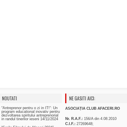
NOUTATI
NE GASITI AICI:
“Antreprenor pentru o zi in IT!”: Un
ASOCIAȚIA CLUB AFACERI.RO
program educational inovativ pentru
dezvoltarea spiritului antreprenorial
Nr. R.A.F.:
156/A din 4.08.2010
in randul tinerilor ieseni
14/11/2024
C.I.F.:
27269648;