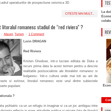
TES
 cadrul operatiunilor de prospectiune seismica 3D.
La doi
CITESTE MAI MULT...
Econo
colabor
 litoralul romanesc stadiul de “red riviera” ?
REV
Afaceri
,
Turism
1 Comment
Lorin DRAGAN
Red Riviera
Kristen Ghodsee, intr-o lucrare editata de Duke a
recurs prima data la acest termen pentru a descrie
realitatile postsocialiste ale litoralelor romanesc si
bulgaresc. Intr-o cultura unde mai toti au arii de
vaste si extinse, litoralul romanesc este unul dintre subiectele
Econo
oarte populare.
ationala ?
Com
inita psihiatric ca un un refugiu in imaginar si ca un joc ambiguu intre
distanta reflecta in mare atitudinile publice si private fata de litoralul