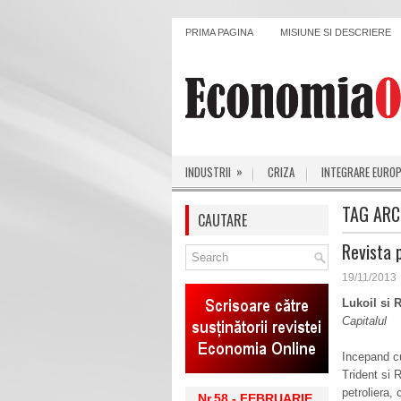
PRIMA PAGINA
MISIUNE SI DESCRIERE
»
INDUSTRII
CRIZA
INTEGRARE EURO
TAG ARC
CAUTARE
Revista 
19/11/2013
Lukoil si 
Capitalul
Incepand cu
Trident si 
petroliera,
Nr.58 - FEBRUARIE