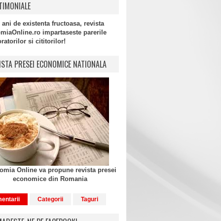
TIMONIALE
 ani de existenta fructoasa, revista
miaOnline.ro impartaseste parerile
atorilor si cititorilor!
ISTA PRESEI ECONOMICE NATIONALA
mia Online va propune revista presei
economice din Romania
entarii
Categorii
Taguri