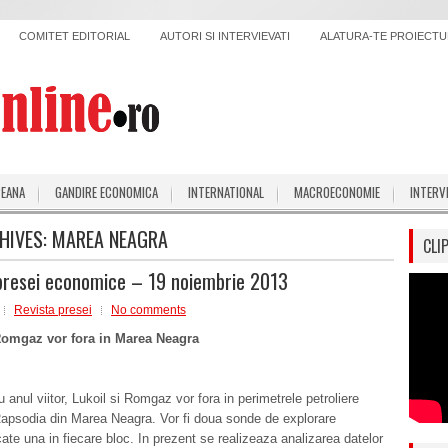
COMITET EDITORIAL
AUTORI SI INTERVIEVATI
ALATURA-TE PROIECTUL
PEANA
GANDIRE ECONOMICA
INTERNATIONAL
MACROECONOMIE
INTERV
HIVES:
MAREA NEAGRA
CLI
presei economice – 19 noiembrie 2013
Revista presei
No comments
Romgaz vor fora in Marea Neagra
 anul viitor, Lukoil si Romgaz vor fora in perimetrele petroliere
Rapsodia din Marea Neagra. Vor fi doua sonde de explorare
 cate una in fiecare bloc. In prezent se realizeaza analizarea datelor