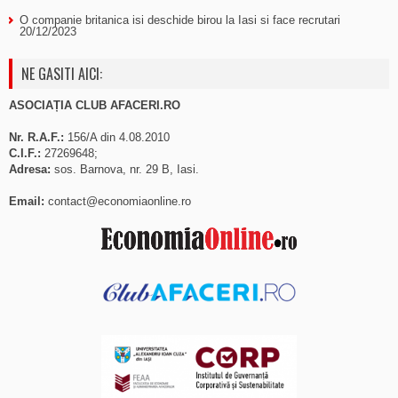
O companie britanica isi deschide birou la Iasi si face recrutari
20/12/2023
NE GASITI AICI:
ASOCIAȚIA CLUB AFACERI.RO
Nr. R.A.F.:
156/A din 4.08.2010
C.I.F.:
27269648;
Adresa:
sos. Barnova, nr. 29 B, Iasi.
Email:
contact@economiaonline.ro