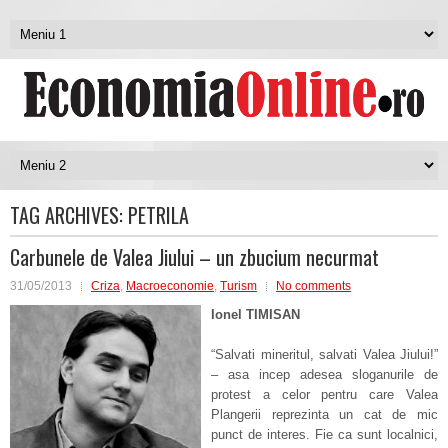
TAG ARCHIVES:
PETRILA
Carbunele de Valea Jiului – un zbucium necurmat
31/05/2013
Criza
,
Macroeconomie
,
Turism
No comments
Ionel TIMISAN
“Salvati mineritul, salvati Valea Jiului!”
– asa incep adesea sloganurile de
protest a celor pentru care Valea
Plangerii reprezinta un cat de mic
punct de interes. Fie ca sunt localnici,