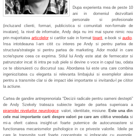
Dupa experienta mea de peste 10
ani in domeniul dezvoltarii
personale si profesionale
(incluzand clienti, formari, publicistica si comunitati non-formale de
invatare), la nivel de informatie, Andy deja nu imi mai spune nimic nou
prin majoritatea
articolelor
si cartilor sale in format
tiparit
, e-book si
audio
.
Insa intotdeauna l-am citit cu interes pe Andy si pentru partea de
structura/strategie si pentru partea de marketing. Ador modul in care
scrie/spune ceea ce exprima. Stilul lui Andy este atat de fermecator si
patrunzator incat iti intra pe sub piele si devine o voce in capul tau, odata
ce te obisnuiesti cu discursul sau. Abordarea lui este una care combina
ingeniozitatea cu eleganta si relevanta limbajului si exemplelor alese
pentru a transmite clar si de impact idei importante si invitandu-l pe cititor
la actiune.
Cartea de gandire antreprenoriala “Decizii radicale pentru oameni destepti”
de Andy Szekely trateaza subiecte legate de partea superioara a
piramidei nivelurilor neurologice
: valori, identitate, misiune.
Este una din
cele mai importante carti despre valori pe care am citit-o vreodata
si
mi-a oferit cateva insight-uri foarte puternice de autocunoastere si
functionarea mecanismelor psihologice in ce priveste valorile. Ideile pe
care le transmite sunt foarte concentrate si imbracate cu exemple,