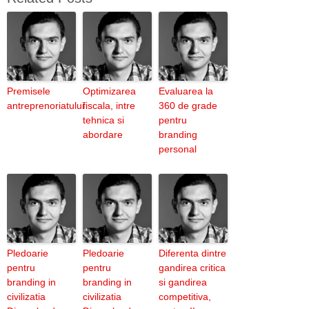
Premisele
Optimizarea
Evaluarea la
antreprenoriatului
fiscala, intre
360 de grade
tehnica si
pentru
abordare
branding
personal
Pledoarie
Pledoarie
Diferenta dintre
pentru
pentru
gandirea critica
branding in
branding in
si gandirea
civilizatia
civilizatia
competitiva,