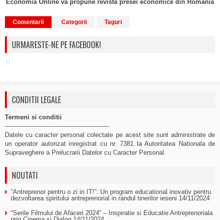
Economia Online va propune revista presei economice din Romania
Comentarii
Categorii
Taguri
URMARESTE-NE PE FACEBOOK!
CONDITII LEGALE
Termeni si conditii
-----------------------------------------------------
Datele cu caracter personal colectate pe acest site sunt administrate de
un operator autorizat inregistrat cu nr. 7381 la Autoritatea Nationala de
Supraveghere a Prelucrarii Datelor cu Caracter Personal.
NOUTATI
“Antreprenor pentru o zi in IT!”: Un program educational inovativ pentru
dezvoltarea spiritului antreprenorial in randul tinerilor ieseni
14/11/2024
“Serile Filmului de Afaceri 2024” – Inspiratie si Educatie Antreprenoriala
prin Cinema si Dialog
14/11/2024