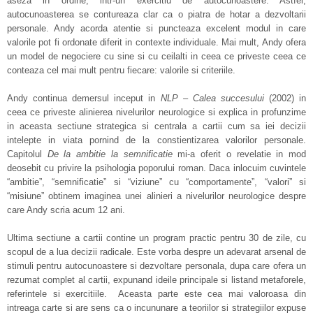
aseza in ordine, intr-un exercitiu de autocunoastere. Astfel,
autocunoasterea se contureaza clar ca o piatra de hotar a dezvoltarii
personale. Andy acorda atentie si puncteaza excelent modul in care
valorile pot fi ordonate diferit in contexte individuale. Mai mult, Andy ofera
un model de negociere cu sine si cu ceilalti in ceea ce priveste ceea ce
conteaza cel mai mult pentru fiecare: valorile si criteriile.
Andy continua demersul inceput in
NLP – Calea succesului
(2002) in
ceea ce priveste alinierea nivelurilor neurologice si explica in profunzime
in aceasta sectiune strategica si centrala a cartii cum sa iei decizii
intelepte in viata pornind de la constientizarea valorilor personale.
Capitolul
De la ambitie la semnificatie
mi-a oferit o revelatie in mod
deosebit cu privire la psihologia poporului roman. Daca inlocuim cuvintele
“ambitie”, “semnificatie” si “viziune” cu “comportamente”, “valori” si
“misiune” obtinem imaginea unei alinieri a nivelurilor neurologice despre
care Andy scria acum 12 ani.
Ultima sectiune a cartii contine un program practic pentru 30 de zile, cu
scopul de a lua decizii radicale. Este vorba despre un adevarat arsenal de
stimuli pentru autocunoastere si dezvoltare personala, dupa care ofera un
rezumat complet al cartii, expunand ideile principale si listand metaforele,
referintele si exercitiile. Aceasta parte este cea mai valoroasa din
intreaga carte si are sens ca o incununare a teoriilor si strategiilor expuse