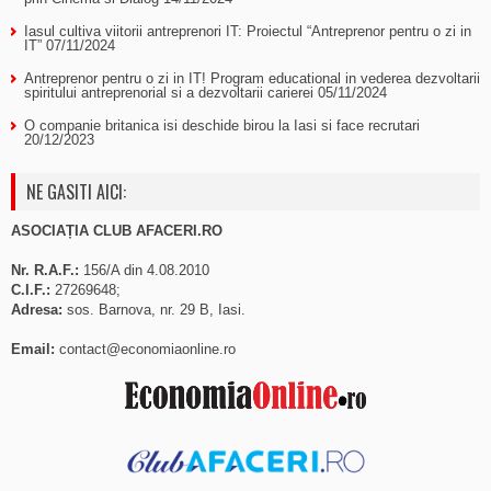
Iasul cultiva viitorii antreprenori IT: Proiectul “Antreprenor pentru o zi in
IT”
07/11/2024
Antreprenor pentru o zi in IT! Program educational in vederea dezvoltarii
spiritului antreprenorial si a dezvoltarii carierei
05/11/2024
O companie britanica isi deschide birou la Iasi si face recrutari
20/12/2023
NE GASITI AICI:
ASOCIAȚIA CLUB AFACERI.RO
Nr. R.A.F.:
156/A din 4.08.2010
C.I.F.:
27269648;
Adresa:
sos. Barnova, nr. 29 B, Iasi.
Email:
contact@economiaonline.ro