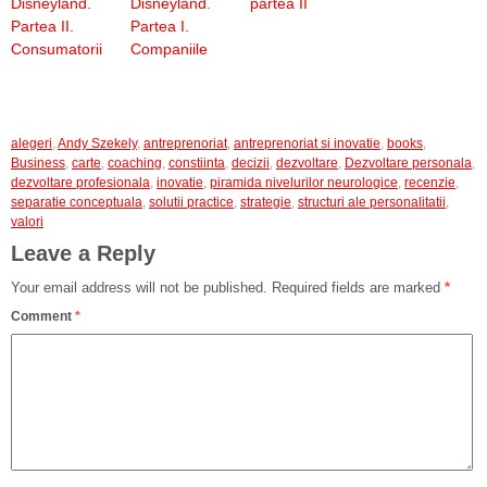
Disneyland.
Disneyland.
partea II
Partea II.
Partea I.
Consumatorii
Companiile
alegeri
,
Andy Szekely
,
antreprenoriat
,
antreprenoriat si inovatie
,
books
,
Business
,
carte
,
coaching
,
constiinta
,
decizii
,
dezvoltare
,
Dezvoltare personala
,
dezvoltare profesionala
,
inovatie
,
piramida nivelurilor neurologice
,
recenzie
,
separatie conceptuala
,
solutii practice
,
strategie
,
structuri ale personalitatii
,
valori
Leave a Reply
Your email address will not be published.
Required fields are marked
*
Comment
*