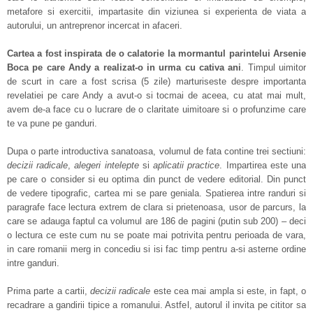
metafore si exercitii, impartasite din viziunea si experienta de viata a
autorului, un antreprenor incercat in afaceri.
Cartea a fost inspirata de o calatorie la mormantul parintelui Arsenie
Boca pe care Andy a realizat-o in urma cu cativa ani
. Timpul uimitor
de scurt in care a fost scrisa (5 zile) marturiseste despre importanta
revelatiei pe care Andy a avut-o si tocmai de aceea, cu atat mai mult,
avem de-a face cu o lucrare de o claritate uimitoare si o profunzime care
te va pune pe ganduri.
Dupa o parte introductiva sanatoasa, volumul de fata contine trei sectiuni:
decizii radicale
,
alegeri intelepte
si
aplicatii practice
. Impartirea este una
pe care o consider si eu optima din punct de vedere editorial. Din punct
de vedere tipografic, cartea mi se pare geniala. Spatierea intre randuri si
paragrafe face lectura extrem de clara si prietenoasa, usor de parcurs, la
care se adauga faptul ca volumul are 186 de pagini (putin sub 200) – deci
o lectura ce este cum nu se poate mai potrivita pentru perioada de vara,
in care romanii merg in concediu si isi fac timp pentru a-si asterne ordine
intre ganduri.
Prima parte a cartii,
decizii radicale
este cea mai ampla si este, in fapt, o
recadrare a gandirii tipice a romanului. Astfel, autorul il invita pe cititor sa