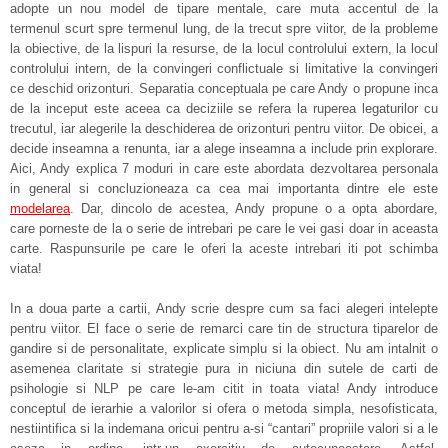
adopte un nou model de tipare mentale, care muta accentul de la
termenul scurt spre termenul lung, de la trecut spre viitor, de la probleme
la obiective, de la lispuri la resurse, de la locul controlului extern, la locul
controlului intern, de la convingeri conflictuale si limitative la convingeri
ce deschid orizonturi. Separatia conceptuala pe care Andy o propune inca
de la inceput este aceea ca deciziile se refera la ruperea legaturilor cu
trecutul, iar alegerile la deschiderea de orizonturi pentru viitor. De obicei, a
decide inseamna a renunta, iar a alege inseamna a include prin explorare.
Aici, Andy explica 7 moduri in care este abordata dezvoltarea personala
in general si concluzioneaza ca cea mai importanta dintre ele este
modelarea
. Dar, dincolo de acestea, Andy propune o a opta abordare,
care porneste de la o serie de intrebari pe care le vei gasi doar in aceasta
carte. Raspunsurile pe care le oferi la aceste intrebari iti pot schimba
viata!
In a doua parte a cartii, Andy scrie despre cum sa faci alegeri intelepte
pentru viitor. El face o serie de remarci care tin de structura tiparelor de
gandire si de personalitate, explicate simplu si la obiect. Nu am intalnit o
asemenea claritate si strategie pura in niciuna din sutele de carti de
psihologie si NLP pe care le-am citit in toata viata! Andy introduce
conceptul de ierarhie a valorilor si ofera o metoda simpla, nesofisticata,
nestiintifica si la indemana oricui pentru a-si “cantari” propriile valori si a le