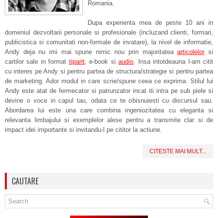
Romania.
Dupa experienta mea de peste 10 ani in
domeniul dezvoltarii personale si profesionale (incluzand clienti, formari,
publicistica si comunitati non-formale de invatare), la nivel de informatie,
Andy deja nu imi mai spune nimic nou prin majoritatea
articolelor
si
cartilor sale in format
tiparit
, e-book si
audio
. Insa intotdeauna l-am citit
cu interes pe Andy si pentru partea de structura/strategie si pentru partea
de marketing. Ador modul in care scrie/spune ceea ce exprima. Stilul lui
Andy este atat de fermecator si patrunzator incat iti intra pe sub piele si
devine o voce in capul tau, odata ce te obisnuiesti cu discursul sau.
Abordarea lui este una care combina ingeniozitatea cu eleganta si
relevanta limbajului si exemplelor alese pentru a transmite clar si de
impact idei importante si invitandu-l pe cititor la actiune.
CITESTE MAI MULT...
CAUTARE