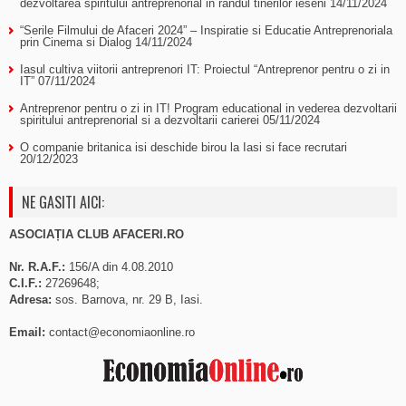
dezvoltarea spiritului antreprenorial in randul tinerilor ieseni
14/11/2024
“Serile Filmului de Afaceri 2024” – Inspiratie si Educatie Antreprenoriala
prin Cinema si Dialog
14/11/2024
Iasul cultiva viitorii antreprenori IT: Proiectul “Antreprenor pentru o zi in
IT”
07/11/2024
Antreprenor pentru o zi in IT! Program educational in vederea dezvoltarii
spiritului antreprenorial si a dezvoltarii carierei
05/11/2024
O companie britanica isi deschide birou la Iasi si face recrutari
20/12/2023
NE GASITI AICI:
ASOCIAȚIA CLUB AFACERI.RO
Nr. R.A.F.:
156/A din 4.08.2010
C.I.F.:
27269648;
Adresa:
sos. Barnova, nr. 29 B, Iasi.
Email:
contact@economiaonline.ro