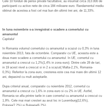
Cele 10 fonduri de pensii private facultative, au insumat circa 313.000 de
participanti cu active nete de circa 184 milioane euro. Randamentul mediu
obtinut de acestea a fost cel mai bun din ultimii trei ani, de 11,33%.
In luna noiembrie s-a inregistrat o scadere a comertului cu
amanuntul
Capitalul
In Romania volumul comertului cu amanuntul a scazut cu 0,3% in luna
noiembrie 2013, fata de octombrie. Comparativ cu UE, aceasta este a
doua mare scadere a comertului cu amanuntul. In UE, comertul cu
amanuntul a crescut cu 1,2%(1,4% in zona euro). Dintre cele 28 de tari,
in 19 acest nivel a crescut si in 2 a scazut( Malta-2,1%, Romania-
0,3%). Referitor la zona euro, cresterea este cea mai mare din ultimii 12
ani, depasind cu mult asteptarile.
Dupa criteriul anual, comparativ cu noiembrie 2012, comertul cu
amanuntul a crescut cu 1,6% in zona euro si cu 2% in UE. Astfel,
Romania se afla printre tarile in care comertul cu amanuntul a crescut cu
1,9%. Cele mai mari cresteri au avut loc in Luxemburg(12,6%),
Polonia(7,2%) si Bulgaria(6,2%).