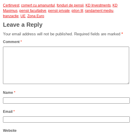
Certinvest
,
comert cu amanuntul
,
fonduri de pensii
,
KD Investments
,
KD
Maximus
,
pensii facultative
,
pensii private
,
pilon III
,
randament mediu
,
tranzactie
,
UE
,
Zona Euro
Leave a Reply
Your email address will not be published.
Required fields are marked
*
Comment
*
Name
*
Email
*
Website