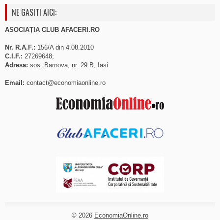
NE GASITI AICI:
ASOCIAȚIA CLUB AFACERI.RO
Nr. R.A.F.:
156/A din 4.08.2010
C.I.F.:
27269648;
Adresa:
sos. Barnova, nr. 29 B, Iasi.
Email:
contact@economiaonline.ro
© 2026
EconomiaOnline.ro