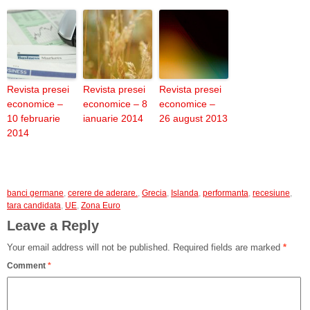
Revista presei
Revista presei
Revista presei
economice –
economice – 8
economice –
10 februarie
ianuarie 2014
26 august 2013
2014
banci germane
,
cerere de aderare.
,
Grecia
,
Islanda
,
performanta
,
recesiune
,
tara candidata
,
UE
,
Zona Euro
Leave a Reply
Your email address will not be published.
Required fields are marked
*
Comment
*