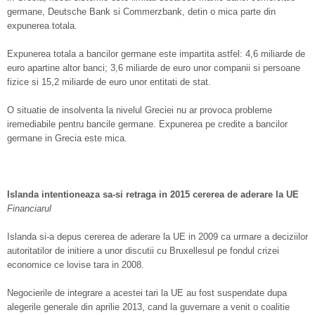
germane, Deutsche Bank si Commerzbank, detin o mica parte din
expunerea totala.
Expunerea totala a bancilor germane este impartita astfel: 4,6 miliarde de
euro apartine altor banci; 3,6 miliarde de euro unor companii si persoane
fizice si 15,2 miliarde de euro unor entitati de stat.
O situatie de insolventa la nivelul Greciei nu ar provoca probleme
iremediabile pentru bancile germane. Expunerea pe credite a bancilor
germane in Grecia este mica.
Islanda intentioneaza sa-si retraga in 2015 cererea de aderare la UE
Financiarul
Islanda si-a depus cererea de aderare la UE in 2009 ca urmare a deciziilor
autoritatilor de initiere a unor discutii cu Bruxellesul pe fondul crizei
economice ce lovise tara in 2008.
Negocierile de integrare a acestei tari la UE au fost suspendate dupa
alegerile generale din aprilie 2013, cand la guvernare a venit o coalitie