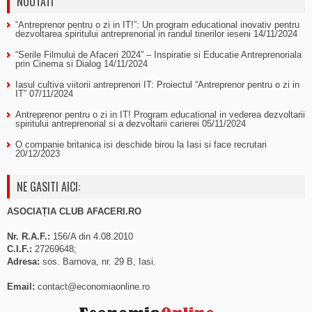
NOUTATI
“Antreprenor pentru o zi in IT!”: Un program educational inovativ pentru
dezvoltarea spiritului antreprenorial in randul tinerilor ieseni
14/11/2024
“Serile Filmului de Afaceri 2024” – Inspiratie si Educatie Antreprenoriala
prin Cinema si Dialog
14/11/2024
Iasul cultiva viitorii antreprenori IT: Proiectul “Antreprenor pentru o zi in
IT”
07/11/2024
Antreprenor pentru o zi in IT! Program educational in vederea dezvoltarii
spiritului antreprenorial si a dezvoltarii carierei
05/11/2024
O companie britanica isi deschide birou la Iasi si face recrutari
20/12/2023
NE GASITI AICI:
ASOCIAȚIA CLUB AFACERI.RO
Nr. R.A.F.:
156/A din 4.08.2010
C.I.F.:
27269648;
Adresa:
sos. Barnova, nr. 29 B, Iasi.
Email:
contact@economiaonline.ro