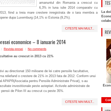
TES
amanuntul din Romania a crescut cu
6,3% in luna iulie 2014 comparativ cu
La doi
 2013, fiind a treia mare crestere inregistrata de o tara membra a
Econo
ropene dupa Luxemburg (14,1% si Estonia (9,2%).
colabor
CITESTE MAI MULT...
REV
presei economice – 8 ianuarie 2014
Revista presei
No comments
acultative au crescut in 2013 cu 21%
ivi au directionat 150 milioane de lei catre pensiile facultative,
ma reliefand o crestere de 21% in 2013 fata de 2012. Conform unui
l APAPR(Asociatia pentru Pensiile Administrate Privat), s-au
Econo
rezultate investitionale peste asteptari. Activele administrate de
e pensii de Pilon III au crescut cu peste 35%.
Com
CITESTE MAI MULT...