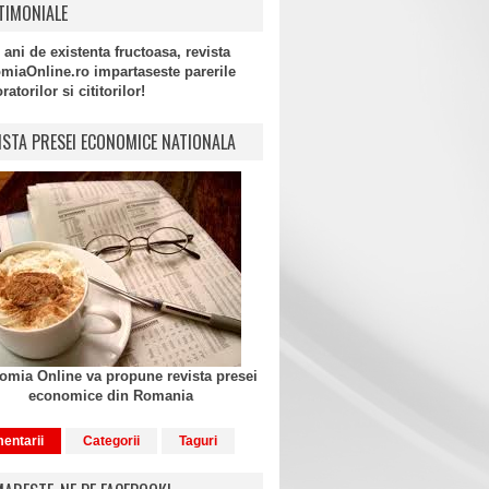
TIMONIALE
 ani de existenta fructoasa, revista
miaOnline.ro impartaseste parerile
atorilor si cititorilor!
ISTA PRESEI ECONOMICE NATIONALA
mia Online va propune revista presei
economice din Romania
entarii
Categorii
Taguri