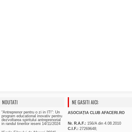
NOUTATI
NE GASITI AICI:
“Antreprenor pentru o zi in IT!”: Un
ASOCIAȚIA CLUB AFACERI.RO
program educational inovativ pentru
dezvoltarea spiritului antreprenorial
Nr. R.A.F.:
156/A din 4.08.2010
in randul tinerilor ieseni
14/11/2024
C.I.F.:
27269648;