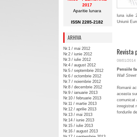
2017
Aparitie lunara
luna iulie
Uniunii Eu
ISSN 2285-2182
ARHIVA
Nr.1 / mai 2012
Revista 
Nr.2 / iunie 2012
Nr.3 / iulie 2012
08/01/2014
Nr.4 / august 2012
Pensiile f
Nr.5 / septembrie 2012
Wall Street
Nr.6 / octombrie 2012
Nr.7 / noiembrie 2012
Nr.8 / decembrie 2012
Romanii act
Nr.9 / ianuarie 2013
aceasta su
Nr.10 / februarie 2013
comunicat a
Nr.11 / martie 2013
inregistrat 
Nr.12 / aprilie 2013
fondurile d
Nr.13 / mai 2013
Nr.14 / iunie 2013
Nr.15 / iulie 2013
Nr.16 / august 2013
Nr.17 / septembrie 2013