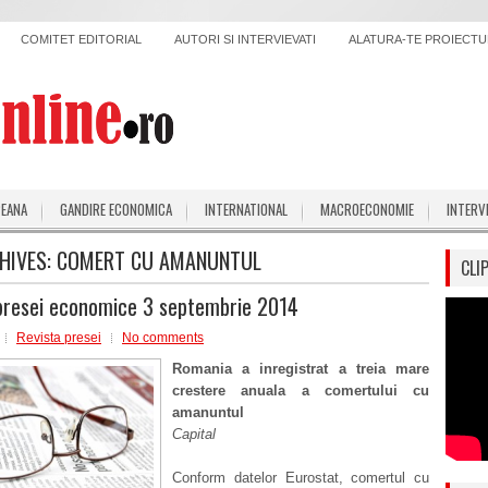
COMITET EDITORIAL
AUTORI SI INTERVIEVATI
ALATURA-TE PROIECTUL
PEANA
GANDIRE ECONOMICA
INTERNATIONAL
MACROECONOMIE
INTERV
HIVES:
COMERT CU AMANUNTUL
CLI
presei economice 3 septembrie 2014
Revista presei
No comments
Romania a inregistrat a treia mare
crestere anuala a comertului cu
amanuntul
Capital
Conform datelor Eurostat, comertul cu