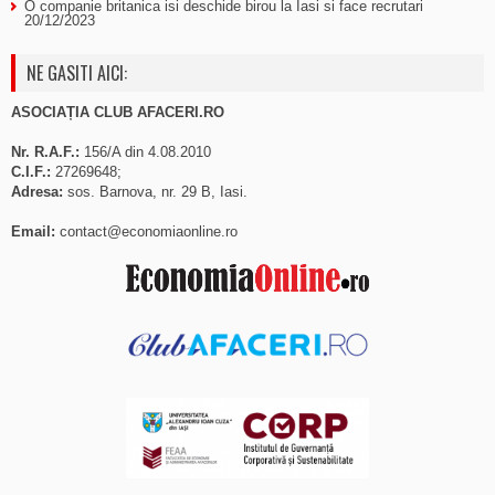
O companie britanica isi deschide birou la Iasi si face recrutari
20/12/2023
NE GASITI AICI:
ASOCIAȚIA CLUB AFACERI.RO
Nr. R.A.F.:
156/A din 4.08.2010
C.I.F.:
27269648;
Adresa:
sos. Barnova, nr. 29 B, Iasi.
Email:
contact@economiaonline.ro