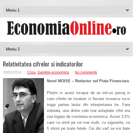
Relativitatea cifrelor si indicatorilor
28/02/2014
Criza
,
Gandire economica
No comments
Norel MOISE – Redactor sef Piata Financiara
Plutim in acest inceput de an intr-un peisaj in
care cifrele ne invaluie si fiecare incearca sa-si
traga partea leului din interpretarea lor. Fara
indoiala, una dintre cele mai asteptate cifre era
cea legata de cresterea economica. Acest 3,5%
care i-a uimit pe cei mai multi, cu siguranta, va
fi intors pe toate fetele. Cei din varf se vor bate