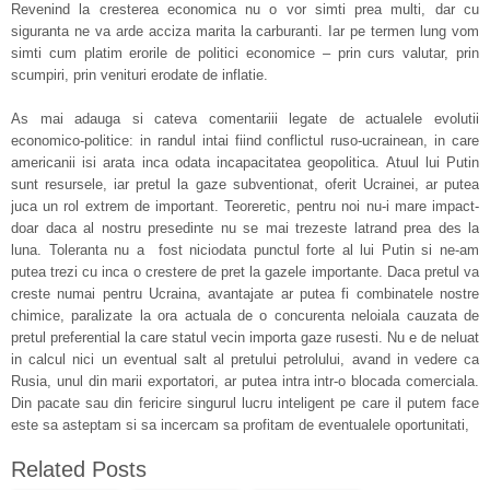
Revenind la cresterea economica nu o vor simti prea multi, dar cu
siguranta ne va arde acciza marita la carburanti. Iar pe termen lung vom
simti cum platim erorile de politici economice – prin curs valutar, prin
scumpiri, prin venituri erodate de inflatie.
As mai adauga si cateva comentariii legate de actualele evolutii
economico-politice: in randul intai fiind conflictul ruso-ucrainean, in care
americanii isi arata inca odata incapacitatea geopolitica. Atuul lui Putin
sunt resursele, iar pretul la gaze subventionat, oferit Ucrainei, ar putea
juca un rol extrem de important. Teoreretic, pentru noi nu-i mare impact-
doar daca al nostru presedinte nu se mai trezeste latrand prea des la
luna. Toleranta nu a fost niciodata punctul forte al lui Putin si ne-am
putea trezi cu inca o crestere de pret la gazele importante. Daca pretul va
creste numai pentru Ucraina, avantajate ar putea fi combinatele nostre
chimice, paralizate la ora actuala de o concurenta neloiala cauzata de
pretul preferential la care statul vecin importa gaze rusesti. Nu e de neluat
in calcul nici un eventual salt al pretului petrolului, avand in vedere ca
Rusia, unul din marii exportatori, ar putea intra intr-o blocada comerciala.
Din pacate sau din fericire singurul lucru inteligent pe care il putem face
este sa asteptam si sa incercam sa profitam de eventualele oportunitati,
Related Posts