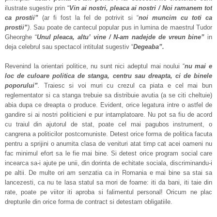
ilustrate sugestiv prin “
Vin ai nostri, pleaca ai nostri / Noi ramanem tot
ca prostii”
(ar fi fost la fel de potrivit si “
noi muncim cu toti ca
prostii”
)
. Sau poate de cantecul popular pus in lumina de maestrul Tudor
Gheorghe “
Unul pleaca, altu’ vine / N-am nadejde de vreun bine”
in
deja celebrul sau spectacol intitulat sugestiv “
Degeaba”.
Revenind la orientari politice, nu sunt nici adeptul mai noului “
nu mai e
loc de culoare politica de stanga, centru sau dreapta, ci de binele
poporului”
.
Traiesc si voi muri cu crezul ca piata e cel mai bun
reglementator si ca stanga trebuie sa distribuie avutia (a se citi cheltuie)
abia dupa ce dreapta o produce. Evident, orice legatura intre o astfel de
gandire si ai nostri politicieni e pur intamplatoare. Nu pot sa fiu de acord
cu traiul din ajutorul de stat, poate cel mai pagubos instrument, o
cangrena a politicilor postcomuniste. Detest orice forma de politica facuta
pentru a sprijini o anumita clasa de venituri atat timp cat acei oameni nu
fac minimul efort sa le fie mai bine. Si detest orice program social care
incearca sa-i ajute pe unii, din dorinta de echitate sociala, discriminandu-i
pe altii. De multe ori am senzatia ca in Romania e mai bine sa stai sa
lancezesti, ca nu te lasa statul sa mori de foame: iti da bani, iti taie din
rate, poate pe viitor iti aproba si falimentul personal! Oricum ne plac
drepturile din orice forma de contract si detestam obligatiile.