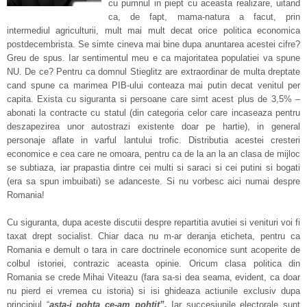
cu pumnul in piept cu aceasta realizare, uitand
ca, de fapt, mama-natura a facut, prin
intermediul agriculturii, mult mai mult decat orice politica economica
postdecembrista. Se simte cineva mai bine dupa anuntarea acestei cifre?
Greu de spus. Iar sentimentul meu e ca majoritatea populatiei va spune
NU. De ce? Pentru ca domnul Stieglitz are extraordinar de multa dreptate
cand spune ca marimea PIB-ului conteaza mai putin decat venitul per
capita. Exista cu siguranta si persoane care simt acest plus de 3,5% –
abonati la contracte cu statul (din categoria celor care incaseaza pentru
deszapezirea unor autostrazi existente doar pe hartie), in general
personaje aflate in varful lantului trofic. Distributia acestei cresteri
economice e cea care ne omoara, pentru ca de la an la an clasa de mijloc
se subtiaza, iar prapastia dintre cei multi si saraci si cei putini si bogati
(era sa spun imbuibati) se adanceste. Si nu vorbesc aici numai despre
Romania!
Cu siguranta, dupa aceste discutii despre repartitia avutiei si venituri voi fi
taxat drept socialist. Chiar daca nu m-ar deranja eticheta, pentru ca
Romania e demult o tara in care doctrinele economice sunt acoperite de
colbul istoriei, contrazic aceasta opinie. Oricum clasa politica din
Romania se crede Mihai Viteazu (fara sa-si dea seama, evident, ca doar
nu pierd ei vremea cu istoria) si isi ghideaza actiunile exclusiv dupa
principiul “
asta-i pohta ce-am pohtit”.
Iar succesiunile electorale sunt