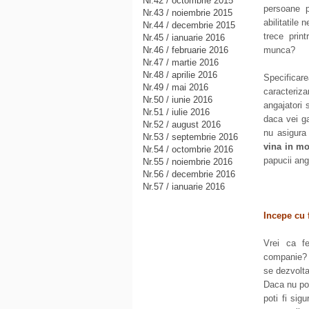
Nr.42 / octombrie 2015
persoane 
Nr.43 / noiembrie 2015
abilitatile
Nr.44 / decembrie 2015
trece prin
Nr.45 / ianuarie 2016
Nr.46 / februarie 2016
munca?
Nr.47 / martie 2016
Nr.48 / aprilie 2016
Specificar
Nr.49 / mai 2016
caracteriza
Nr.50 / iunie 2016
angajatori 
Nr.51 / iulie 2016
daca vei ga
Nr.52 / august 2016
nu asigura 
Nr.53 / septembrie 2016
vina in mo
Nr.54 / octombrie 2016
papucii anga
Nr.55 / noiembrie 2016
Nr.56 / decembrie 2016
Nr.57 / ianuarie 2016
Incepe cu 
Vrei ca f
companie? P
se dezvolta
Daca nu pot
poti fi si