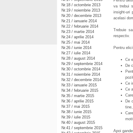
Pentru desi
Nr.18 / octombrie 2013
va trebui s
Nr.19 / noiembrie 2013
insight-uri
Nr.20 / decembrie 2013
acelasi do
Nr.21 / ianuarie 2014
Nr.22 / februarie 2014
Trebuie sa
Nr.23 / martie 2014
respectiv.
Nr.24 / aprilie 2014
Nr.25 / mai 2014
Nr.26 / iunie 2014
Pentru elici
Nr.27 / iulie 2014
Nr.28 / august 2014
Ce e
Nr.29 / septembrie 2014
De c
Nr.30 / octombrie 2014
Pent
Nr.31 / noiembrie 2014
pozi
Nr.32 / decembrie 2014
Ce i
Nr.33 / ianuarie 2015
Ce a
Nr.34 / februarie 2015
Care
Nr.35 / martie 2015
Nr.36 / aprilie 2015
De c
Nr.37 / mai 2015
tine
Nr.38 / iunie 2015
Care
Nr.39 / iulie 2015
moti
Nr.40 / august 2015
Nr.41 / septembrie 2015
Apoi gandes