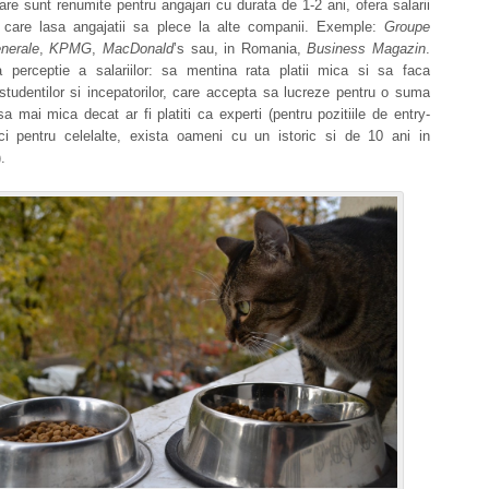
care sunt renumite pentru angajari cu durata de 1-2 ani, ofera salarii
 care lasa angajatii sa plece la alte companii. Exemple:
Groupe
nerale
,
KPMG
,
MacDonald
’s sau, in Romania,
Business Magazin
.
 perceptie a salariilor: sa mentina rata platii mica si sa faca
 studentilor si incepatorilor, care accepta sa lucreze pentru o suma
sa mai mica decat ar fi platiti ca experti (pentru pozitiile de entry-
ci pentru celelalte, exista oameni cu un istoric si de 10 ani in
.