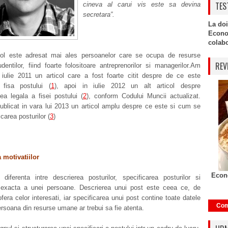
TES
cineva al carui vis este sa devina
secretara”.
La doi
Econo
colabor
col este adresat mai ales persoanelor care se ocupa de resurse
REV
entilor, fiind foarte folositoare antreprenorilor si managerilor.
Am
n iulie 2011 un articol care a fost foarte citit despre de ce este
 fisa postului (
1
), apoi in iulie 2012 un alt articol despre
atea legala a fisei postului (
2
), conform Codului Muncii actualizat.
ublicat in vara lui 2013 un articol amplu despre ce este si cum se
carea posturilor (
3
)
 motivatiilor
Econo
diferenta intre descrierea posturilor, specificarea posturilor si
 exacta a unei persoane. Descrierea unui post este ceea ce, de
ofera celor interesati, iar specificarea unui post contine toate datele
Com
ersoana din resurse umane ar trebui sa fie atenta.