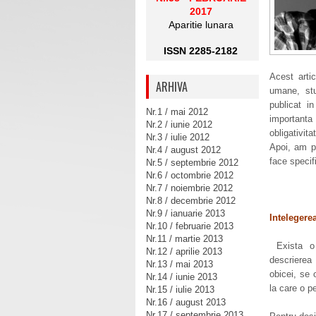
2017
Aparitie lunara
ISSN 2285-2182
Acest arti
ARHIVA
umane, stud
publicat i
Nr.1 / mai 2012
importanta
Nr.2 / iunie 2012
obligativit
Nr.3 / iulie 2012
Apoi, am p
Nr.4 / august 2012
face specifi
Nr.5 / septembrie 2012
Nr.6 / octombrie 2012
Nr.7 / noiembrie 2012
Nr.8 / decembrie 2012
Nr.9 / ianuarie 2013
Intelegerea
Nr.10 / februarie 2013
Nr.11 / martie 2013
Exista o 
Nr.12 / aprilie 2013
descrierea
Nr.13 / mai 2013
obicei, se 
Nr.14 / iunie 2013
la care o p
Nr.15 / iulie 2013
Nr.16 / august 2013
Nr.17 / septembrie 2013