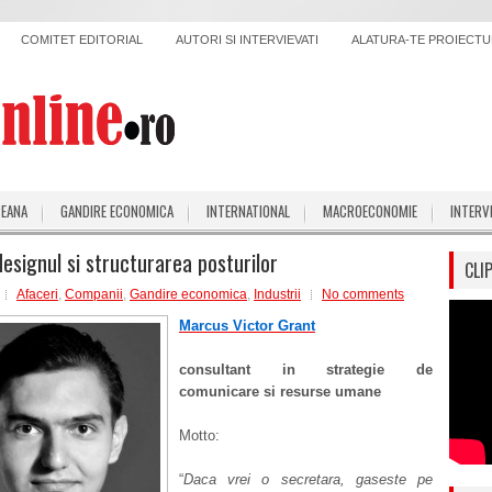
COMITET EDITORIAL
AUTORI SI INTERVIEVATI
ALATURA-TE PROIECTUL
PEANA
GANDIRE ECONOMICA
INTERNATIONAL
MACROECONOMIE
INTERV
designul si structurarea posturilor
CLI
Afaceri
,
Companii
,
Gandire economica
,
Industrii
No comments
Marcus Victor Grant
consultant in strategie de
comunicare si resurse umane
Motto:
“
Daca vrei o secretara, gaseste pe