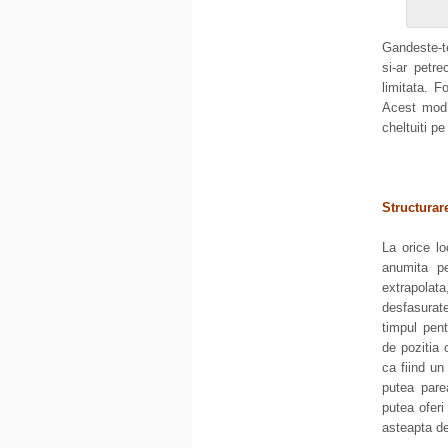
Gandeste-te
si-ar petre
limitata. 
Acest mod 
cheltuiti pe
Structurare
La orice lo
anumita p
extrapolat
desfasurate
timpul pen
de pozitia 
ca fiind un
putea parea
putea oferi
asteapta de