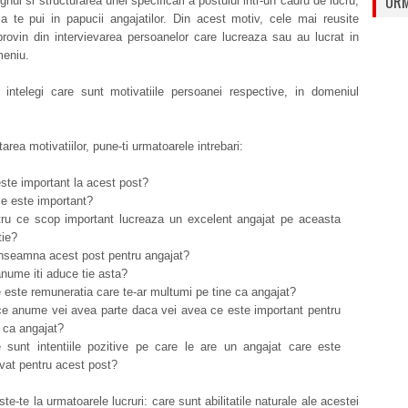
URM
gnul si structurarea unei specificari a postului intr-un cadru de lucru,
a te pui in papucii angajatilor. Din acest motiv, cele mai reusite
 provin din intervievarea persoanelor care lucreaza sau au lucrat in
meniu.
 intelegi care sunt motivatiile persoanei respective, in domeniul
tarea motivatiilor, pune-ti urmatoarele intrebari:
ste important la acest post?
e este important?
ru ce scop important lucreaza un excelent angajat pe aceasta
tie?
nseamna acest post pentru angajat?
nume iti aduce tie asta?
 este remuneratia care te-ar multumi pe tine ca angajat?
e anume vei avea parte daca vei avea ce este important pentru
, ca angajat?
 sunt intentiile pozitive pe care le are un angajat care este
vat pentru acest post?
te-te la urmatoarele lucruri: care sunt abilitatile naturale ale acestei