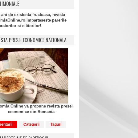
TIMONIALE
 ani de existenta fructoasa, revista
miaOnline.ro impartaseste parerile
atorilor si cititorilor!
ISTA PRESEI ECONOMICE NATIONALA
mia Online va propune revista presei
economice din Romania
entarii
Categorii
Taguri