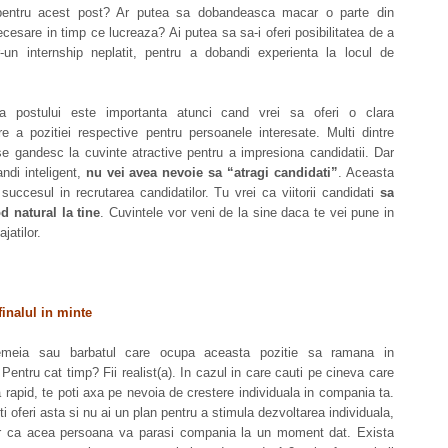
pentru acest post? Ar putea sa dobandeasca macar o parte din
 necesare in timp ce lucreaza? Ai putea sa sa-i oferi posibilitatea de a
tr-un internship neplatit, pentru a dobandi experienta la locul de
ea postului este importanta atunci cand vrei sa oferi o clara
re a pozitiei respective pentru persoanele interesate. Multi dintre
se gandesc la cuvinte atractive pentru a impresiona candidatii. Dar
ndi inteligent,
nu vei avea nevoie sa “atragi candidati”
. Aceasta
succesul in recrutarea candidatilor. Tu vrei ca viitorii candidati
sa
d natural la tine
. Cuvintele vor veni de la sine daca te vei pune in
jatilor.
finalul in minte
emeia sau barbatul care ocupa aceasta pozitie sa ramana in
entru cat timp? Fii realist(a). In cazul in care cauti pe cineva care
 rapid, te poti axa pe nevoia de crestere individuala in compania ta.
i oferi asta si nu ai un plan pentru a stimula dezvoltarea individuala,
gur ca acea persoana va parasi compania la un moment dat. Exista