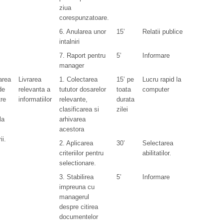
ziua
corespunzatoare.
6. Anularea unor
15’
Relatii publice
intalniri
7. Raport pentru
5’
Informare
manager
area
Livrarea
1. Colectarea
15’ pe
Lucru rapid la
de
relevanta a
tututor dosarelor
toata
computer
tre
informatiilor
relevante,
durata
clasificarea si
zilei
la
arhivarea
acestora
ii.
2. Aplicarea
30’
Selectarea
criteriilor pentru
abilitatilor.
selectionare.
3. Stabilirea
5’
Informare
impreuna cu
managerul
despre citirea
documentelor