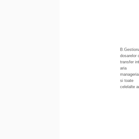
B.Gestion
dosarelor 
transfer in
aria
manageria
si toate
celelalte ar