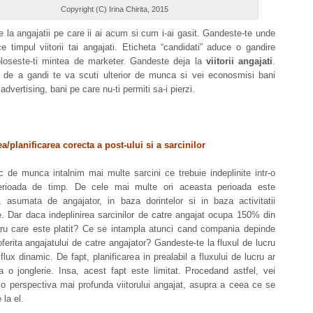
Copyright (C) Irina Chirita, 2015
 la angajatii pe care ii ai acum si cum i-ai gasit. Gandeste-te unde
ce timpul viitorii tai angajati. Eticheta “candidati” aduce o gandire
Foloseste-ti mintea de marketer. Gandeste deja la
viitorii angajati
.
de a gandi te va scuti ulterior de munca si vei econosmisi bani
 advertising, bani pe care nu-ti permiti sa-i pierzi.
a/planificarea corecta a post-ului si a sarcinilor
c de munca intalnim mai multe sarcini ce trebuie indeplinite intr-o
erioada de timp. De cele mai multe ori aceasta perioada este
a, asumata de angajator, in baza dorintelor si in baza activitatii
. Dar daca indeplinirea sarcinilor de catre angajat ocupa 150% din
tru care este platit? Ce se intampla atunci cand compania depinde
oferita angajatului de catre angajator? Gandeste-te la fluxul de lucru
 flux dinamic. De fapt, planificarea in prealabil a fluxului de lucru ar
 o jonglerie. Insa, acest fapt este limitat. Procedand astfel, vei
 o perspectiva mai profunda viitorului angajat, asupra a ceea ce se
 la el.