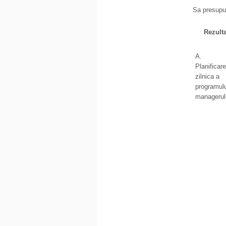
Sa presupun
Rezulta
A.
Planificar
zilnica a
programulu
managerul