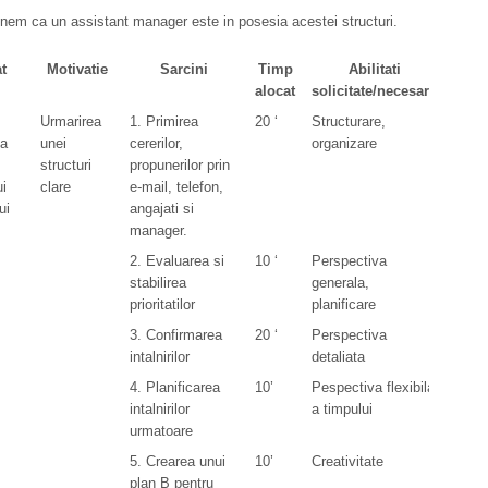
em ca un assistant manager este in posesia acestei structuri.
t
Motivatie
Sarcini
Timp
Abilitati
alocat
solicitate/necesare
Urmarirea
1. Primirea
20 ‘
Structurare,
ea
unei
cererilor,
organizare
structuri
propunerilor prin
i
clare
e-mail, telefon,
ui
angajati si
manager.
2. Evaluarea si
10 ‘
Perspectiva
stabilirea
generala,
prioritatilor
planificare
3. Confirmarea
20 ‘
Perspectiva
intalnirilor
detaliata
4. Planificarea
10’
Pespectiva flexibila
intalnirilor
a timpului
urmatoare
5. Crearea unui
10’
Creativitate
plan B pentru