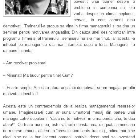
povestit unui trainer despre o
problema in compania sa, era
vorba despre un climat neplacut,
nervos, in care oamenii erau
demotivati. Trainerul i-a propus sa vina in firma managerului si sa tina un
seminar pentru motivarea angajatilor. Din cauza unei desincronizari intre
programul firmei si al trainerului, seminarul nu s-a mai tinut, iar acesta l-a
intrebat pe manager ce s-a mai intamplat dupa o luna. Managerul i-a
raspuns incantat:
– Am rezolvat problema!
– Minunat! Ma bucur pentru tine! Cum?
– Foarte simplu. Am data afara angajatii demotivati si am angajat pe altii
motivati in locul lor!
Acesta este un contraexemplu de a realiza managementul resurselor
umane. Imagineaza-ti cum ar suna urmatorul mesaj din partea unui
manager catre subalterni: “daca nu te motivezi in urmatoarea luna, te dau
afara!”. Cu toate acestea, este valabila constatarea din piata americana
de resurse umane, aceea ca “preselection beats training”, adica mai bine
alegi bine de la bun inceput oamenii potriviti decat apoi sa investesti