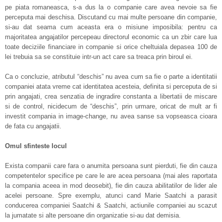
pe piata romaneasca, s-a dus la o companie care avea nevoie sa fie
perceputa mai deschisa. Discutand cu mai multe persoane din companie,
si-au dat seama cum aceasta era o misiune imposibila: pentru ca
majoritatea angajatilor percepeau directorul economic ca un zbir care lua
toate deciziile financiare in companie si orice cheltuiala depasea 100 de
lei trebuia sa se constituie intr-un act care sa treaca prin biroul ei.
Ca o concluzie, atributul “deschis” nu avea cum sa fie o parte a identitatii
companiei atata vreme cat identitatea acesteia, definita si perceputa de si
prin angajati, crea senzatia de ingradire constanta a libertatii de miscare
si de control, nicidecum de “deschis”, prin urmare, oricat de mult ar fi
investit compania in image-change, nu avea sanse sa vopseasca cioara
de fata cu angajatii.
Omul sfinteste locul
Exista companii care fara o anumita persoana sunt pierduti, fie din cauza
competentelor specifice pe care le are acea persoana (mai ales raportata
la compania aceea in mod deosebit), fie din cauza abilitatilor de lider ale
acelei persoane. Spre exemplu, atunci cand Marie Saatchi a parasit
conducerea companiei Saatchi & Saatchi, actiunile companiei au scazut
la jumatate si alte persoane din organizatie si-au dat demisia.