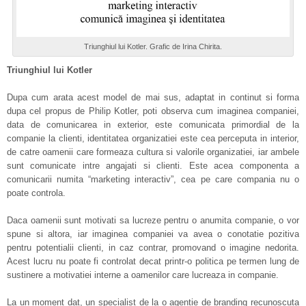
Triunghiul lui Kotler. Grafic de Irina Chirita.
Triunghiul lui Kotler
Dupa cum arata acest model de mai sus, adaptat in continut si forma
dupa cel propus de Philip Kotler, poti observa cum imaginea companiei,
data de comunicarea in exterior, este comunicata primordial de la
companie la clienti, identitatea organizatiei este cea perceputa in interior,
de catre oamenii care formeaza cultura si valorile organizatiei, iar ambele
sunt comunicate intre angajati si clienti. Este acea componenta a
comunicarii numita “marketing interactiv”, cea pe care compania nu o
poate controla.
Daca oamenii sunt motivati sa lucreze pentru o anumita companie, o vor
spune si altora, iar imaginea companiei va avea o conotatie pozitiva
pentru potentialii clienti, in caz contrar, promovand o imagine nedorita.
Acest lucru nu poate fi controlat decat printr-o politica pe termen lung de
sustinere a motivatiei interne a oamenilor care lucreaza in companie.
La un moment dat, un specialist de la o agentie de branding recunoscuta