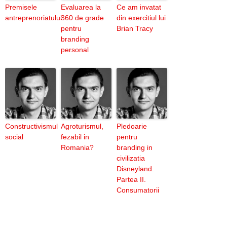
Premisele
Evaluarea la
Ce am invatat
antreprenoriatului
360 de grade
din exercitiul lui
pentru
Brian Tracy
branding
personal
Constructivismul
Agroturismul,
Pledoarie
social
fezabil in
pentru
Romania?
branding in
civilizatia
Disneyland.
Partea II.
Consumatorii