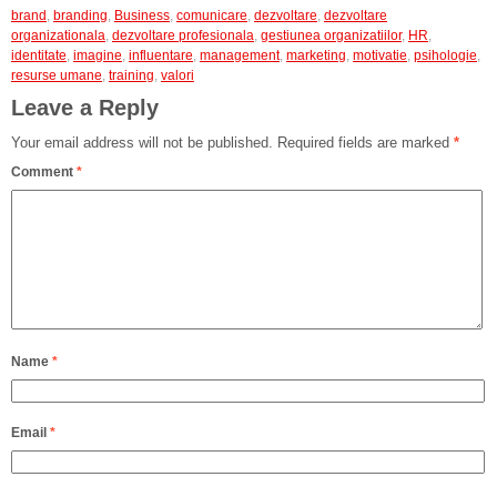
brand
,
branding
,
Business
,
comunicare
,
dezvoltare
,
dezvoltare
organizationala
,
dezvoltare profesionala
,
gestiunea organizatiilor
,
HR
,
identitate
,
imagine
,
influentare
,
management
,
marketing
,
motivatie
,
psihologie
,
resurse umane
,
training
,
valori
Leave a Reply
Your email address will not be published.
Required fields are marked
*
Comment
*
Name
*
Email
*