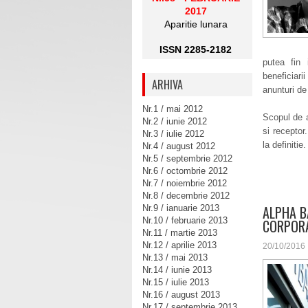
2017
Aparitie lunara
ISSN 2285-2182
putea fin 
beneficiari
ARHIVA
anunturi de
Nr.1 / mai 2012
Scopul de a
Nr.2 / iunie 2012
si receptor
Nr.3 / iulie 2012
la definitie.
Nr.4 / august 2012
Nr.5 / septembrie 2012
Nr.6 / octombrie 2012
Nr.7 / noiembrie 2012
Nr.8 / decembrie 2012
ALPHA B
Nr.9 / ianuarie 2013
Nr.10 / februarie 2013
CORPOR
Nr.11 / martie 2013
Nr.12 / aprilie 2013
20/10/2016
Nr.13 / mai 2013
Nr.14 / iunie 2013
Nr.15 / iulie 2013
Nr.16 / august 2013
Nr.17 / septembrie 2013