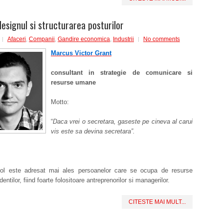
designul si structurarea posturilor
Afaceri
,
Companii
,
Gandire economica
,
Industrii
No comments
Marcus Victor Grant
consultant in strategie de comunicare si
resurse umane
Motto:
“
Daca vrei o secretara, gaseste pe cineva al carui
vis este sa devina secretara”.
col este adresat mai ales persoanelor care se ocupa de resurse
ntilor, fiind foarte folositoare antreprenorilor si managerilor.
CITESTE MAI MULT...