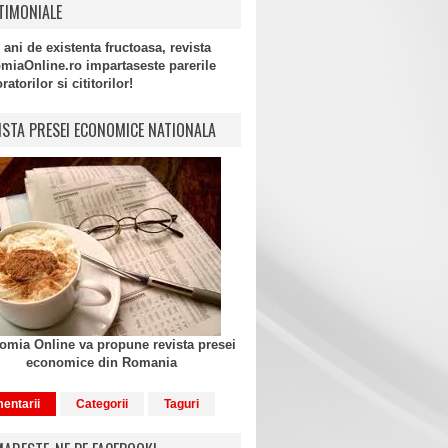
TIMONIALE
 ani de existenta fructoasa, revista
miaOnline.ro impartaseste parerile
atorilor si cititorilor!
ISTA PRESEI ECONOMICE NATIONALA
mia Online va propune revista presei
economice din Romania
entarii
Categorii
Taguri