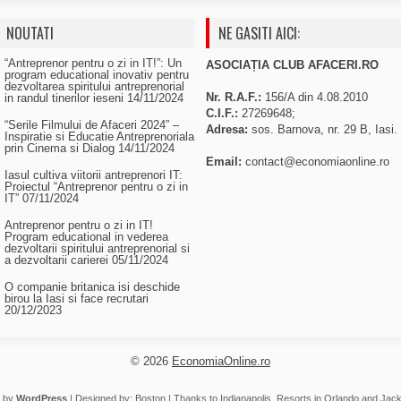
NOUTATI
NE GASITI AICI:
“Antreprenor pentru o zi in IT!”: Un
ASOCIAȚIA CLUB AFACERI.RO
program educational inovativ pentru
dezvoltarea spiritului antreprenorial
Nr. R.A.F.:
156/A din 4.08.2010
in randul tinerilor ieseni
14/11/2024
C.I.F.:
27269648;
“Serile Filmului de Afaceri 2024” –
Adresa:
sos. Barnova, nr. 29 B, Iasi.
Inspiratie si Educatie Antreprenoriala
prin Cinema si Dialog
14/11/2024
Email:
contact@economiaonline.ro
Iasul cultiva viitorii antreprenori IT:
Proiectul “Antreprenor pentru o zi in
IT”
07/11/2024
Antreprenor pentru o zi in IT!
Program educational in vederea
dezvoltarii spiritului antreprenorial si
a dezvoltarii carierei
05/11/2024
O companie britanica isi deschide
birou la Iasi si face recrutari
20/12/2023
© 2026
EconomiaOnline.ro
 by
WordPress
| Designed by:
Boston
| Thanks to
Indianapolis
,
Resorts in Orlando
and
Jack