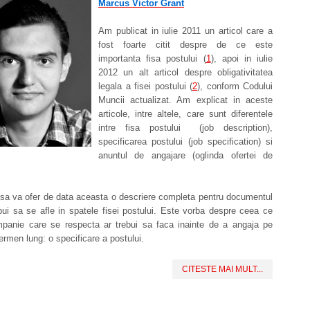
Marcus Victor Grant
Am publicat in iulie 2011 un articol care a
fost foarte citit despre de ce este
importanta fisa postului (
1
), apoi in iulie
2012 un alt articol despre obligativitatea
legala a fisei postului (
2
), conform Codului
Muncii actualizat. Am explicat in aceste
articole, intre altele, care sunt diferentele
intre fisa postului (job description),
specificarea postului (job specification) si
anuntul de angajare (oglinda ofertei de
 sa va ofer de data aceasta o descriere completa pentru documentul
bui sa se afle in spatele fisei postului. Este vorba despre ceea ce
mpanie care se respecta ar trebui sa faca inainte de a angaja pe
ermen lung: o specificare a postului.
CITESTE MAI MULT...