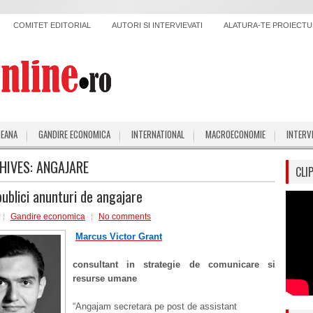
COMITET EDITORIAL
AUTORI SI INTERVIEVATI
ALATURA-TE PROIECTUL
PEANA
GANDIRE ECONOMICA
INTERNATIONAL
MACROECONOMIE
INTERV
HIVES:
ANGAJARE
CLI
ublici anunturi de angajare
Gandire economica
No comments
Marcus Victor Grant
consultant in strategie de comunicare si
resurse umane
“Angajam secretara pe post de assistant