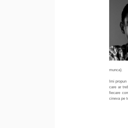
munca).
Imi propun
care ar tre
fiecare co
cineva pe t