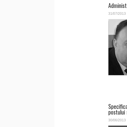
Administ
31/07/2013
Specific
postului
30/06/2013