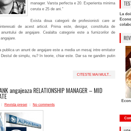
TES
manager. Varsta perfecta e 20. Experienta minima
ceruta e 25 de ani.”
La doi
Econo
Exista doua categorii de profesionisti care ar
colabor
interesati de acest articol. Prima este, desigur, constituita de
i anuntului de angajare. Cealalta categorie este a furnizorilor de
REV
 angajare.
 publica un anunt de angajare este a media un mesaj intre emitator
. Destul de simplu, nu? In teorie, chiar este. Dar sa ne gandim putin
CITESTE MAI MULT...
ANK angajeaza RELATIONSHIP MANAGER – MID
ATE
Econo
Revista presei
No comments
Com