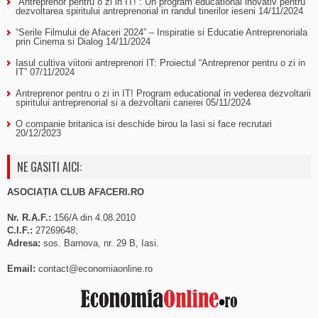
“Antreprenor pentru o zi in IT!”: Un program educational inovativ pentru
dezvoltarea spiritului antreprenorial in randul tinerilor ieseni
14/11/2024
“Serile Filmului de Afaceri 2024” – Inspiratie si Educatie Antreprenoriala
prin Cinema si Dialog
14/11/2024
Iasul cultiva viitorii antreprenori IT: Proiectul “Antreprenor pentru o zi in
IT”
07/11/2024
Antreprenor pentru o zi in IT! Program educational in vederea dezvoltarii
spiritului antreprenorial si a dezvoltarii carierei
05/11/2024
O companie britanica isi deschide birou la Iasi si face recrutari
20/12/2023
NE GASITI AICI:
ASOCIAȚIA CLUB AFACERI.RO
Nr. R.A.F.:
156/A din 4.08.2010
C.I.F.:
27269648;
Adresa:
sos. Barnova, nr. 29 B, Iasi.
Email:
contact@economiaonline.ro