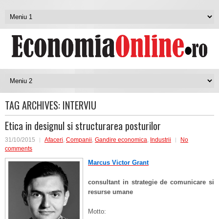
TAG ARCHIVES:
INTERVIU
Etica in designul si structurarea posturilor
31/10/2015
Afaceri
,
Companii
,
Gandire economica
,
Industrii
No
comments
Marcus Victor Grant
consultant in strategie de comunicare si
resurse umane
Motto: