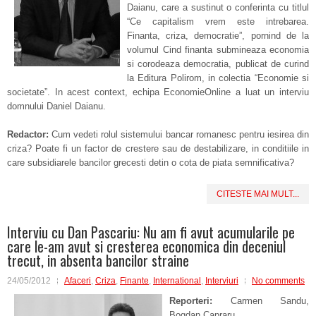
Daianu, care a sustinut o conferinta cu titlul
“Ce capitalism vrem este intrebarea.
Finanta, criza, democratie”, pornind de la
volumul Cind finanta submineaza economia
si corodeaza democratia, publicat de curind
la Editura Polirom, in colectia “Economie si
societate”. In acest context, echipa EconomieOnline a luat un interviu
domnului Daniel Daianu.
Redactor:
Cum vedeti rolul sistemului bancar romanesc pentru iesirea din
criza? Poate fi un factor de crestere sau de destabilizare, in conditiile in
care subsidiarele bancilor grecesti detin o cota de piata semnificativa?
CITESTE MAI MULT...
Interviu cu Dan Pascariu: Nu am fi avut acumularile pe
care le-am avut si cresterea economica din deceniul
trecut, in absenta bancilor straine
24/05/2012
Afaceri
,
Criza
,
Finante
,
International
,
Interviuri
No comments
Reporteri:
Carmen Sandu,
Bogdan Capraru