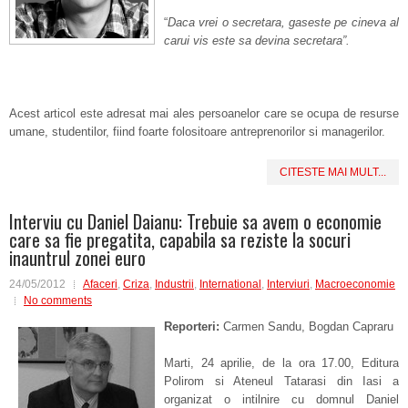
“
Daca vrei o secretara, gaseste pe cineva al
carui vis este sa devina secretara”.
Acest articol este adresat mai ales persoanelor care se ocupa de resurse
umane, studentilor, fiind foarte folositoare antreprenorilor si managerilor.
CITESTE MAI MULT...
Interviu cu Daniel Daianu: Trebuie sa avem o economie
care sa fie pregatita, capabila sa reziste la socuri
inauntrul zonei euro
24/05/2012
Afaceri
,
Criza
,
Industrii
,
International
,
Interviuri
,
Macroeconomie
No comments
Reporteri:
Carmen Sandu, Bogdan Capraru
Marti, 24 aprilie, de la ora 17.00, Editura
Polirom si Ateneul Tatarasi din Iasi a
organizat o intilnire cu domnul Daniel