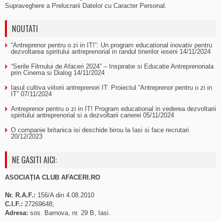
Supraveghere a Prelucrarii Datelor cu Caracter Personal.
NOUTATI
“Antreprenor pentru o zi in IT!”: Un program educational inovativ pentru
dezvoltarea spiritului antreprenorial in randul tinerilor ieseni
14/11/2024
“Serile Filmului de Afaceri 2024” – Inspiratie si Educatie Antreprenoriala
prin Cinema si Dialog
14/11/2024
Iasul cultiva viitorii antreprenori IT: Proiectul “Antreprenor pentru o zi in
IT”
07/11/2024
Antreprenor pentru o zi in IT! Program educational in vederea dezvoltarii
spiritului antreprenorial si a dezvoltarii carierei
05/11/2024
O companie britanica isi deschide birou la Iasi si face recrutari
20/12/2023
NE GASITI AICI:
ASOCIAȚIA CLUB AFACERI.RO
Nr. R.A.F.:
156/A din 4.08.2010
C.I.F.:
27269648;
Adresa:
sos. Barnova, nr. 29 B, Iasi.