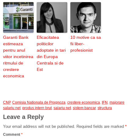
Garanti Bank
Eficacitatea
10 motive ca sa
estimeaza
politicilor
fii liber-
pentru anul
adoptate in tari
profesionist
viitor incetinirea
din Europa
ritmului de
Centrala si de
crestere
Est
economica
CNP
,
Comisia Nationala de Prognoza
,
crestere economica
,
IFN
,
majorare
salariu net
,
produs intern brut
,
salariu net
,
sistem bancar
,
structura
Leave a Reply
Your email address will not be published.
Required fields are marked
*
Comment
*