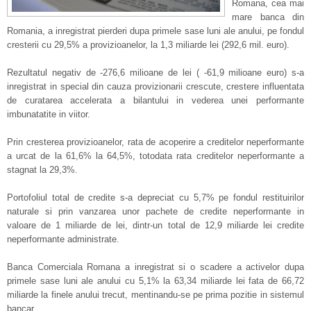
Romana, cea mai
mare banca din
Romania, a inregistrat pierderi dupa primele sase luni ale anului, pe fondul
cresterii cu 29,5% a provizioanelor, la 1,3 miliarde lei (292,6 mil. euro).
Rezultatul negativ de -276,6 milioane de lei ( -61,9 milioane euro) s-a
inregistrat in special din cauza provizionarii crescute, crestere influentata
de curatarea accelerata a bilantului in vederea unei performante
imbunatatite in viitor.
Prin cresterea provizioanelor, rata de acoperire a creditelor neperformante
a urcat de la 61,6% la 64,5%, totodata rata creditelor neperformante a
stagnat la 29,3%.
Portofoliul total de credite s-a depreciat cu 5,7% pe fondul restituirilor
naturale si prin vanzarea unor pachete de credite neperformante in
valoare de 1 miliarde de lei, dintr-un total de 12,9 miliarde lei credite
neperformante administrate.
Banca Comerciala Romana a inregistrat si o scadere a activelor dupa
primele sase luni ale anului cu 5,1% la 63,34 miliarde lei fata de 66,72
miliarde la finele anului trecut, mentinandu-se pe prima pozitie in sistemul
bancar.