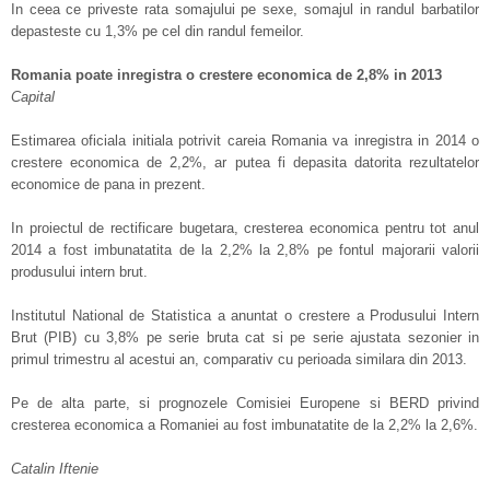
In ceea ce priveste rata somajului pe sexe, somajul in randul barbatilor
depasteste cu 1,3% pe cel din randul femeilor.
Romania poate inregistra o crestere economica de 2,8% in 2013
Capital
Estimarea oficiala initiala potrivit careia Romania va inregistra in 2014 o
crestere economica de 2,2%, ar putea fi depasita datorita rezultatelor
economice de pana in prezent.
In proiectul de rectificare bugetara, cresterea economica pentru tot anul
2014 a fost imbunatatita de la 2,2% la 2,8% pe fontul majorarii valorii
produsului intern brut.
Institutul National de Statistica a anuntat o crestere a Produsului Intern
Brut (PIB) cu 3,8% pe serie bruta cat si pe serie ajustata sezonier in
primul trimestru al acestui an, comparativ cu perioada similara din 2013.
Pe de alta parte, si prognozele Comisiei Europene si BERD privind
cresterea economica a Romaniei au fost imbunatatite de la 2,2% la 2,6%.
Catalin Iftenie