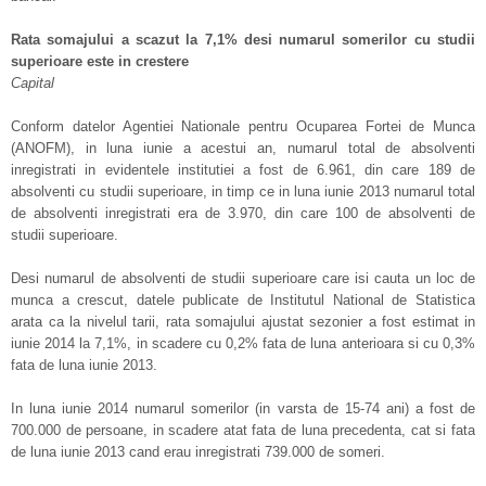
Rata somajului a scazut la 7,1% desi numarul somerilor cu studii
superioare este in crestere
Capital
Conform datelor Agentiei Nationale pentru Ocuparea Fortei de Munca
(ANOFM), in luna iunie a acestui an, numarul total de absolventi
inregistrati in evidentele institutiei a fost de 6.961, din care 189 de
absolventi cu studii superioare, in timp ce in luna iunie 2013 numarul total
de absolventi inregistrati era de 3.970, din care 100 de absolventi de
studii superioare.
Desi numarul de absolventi de studii superioare care isi cauta un loc de
munca a crescut, datele publicate de Institutul National de Statistica
arata ca la nivelul tarii, rata somajului ajustat sezonier a fost estimat in
iunie 2014 la 7,1%, in scadere cu 0,2% fata de luna anterioara si cu 0,3%
fata de luna iunie 2013.
In luna iunie 2014 numarul somerilor (in varsta de 15-74 ani) a fost de
700.000 de persoane, in scadere atat fata de luna precedenta, cat si fata
de luna iunie 2013 cand erau inregistrati 739.000 de someri.