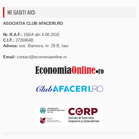
NE GASITI AICI:
ASOCIAȚIA CLUB AFACERI.RO
Nr. R.A.F.:
156/A din 4.08.2010
C.I.F.:
27269648;
Adresa:
sos. Barnova, nr. 29 B, Iasi.
Email:
contact@economiaonline.ro