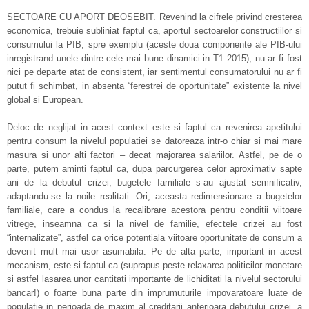
SECTOARE CU APORT DEOSEBIT. Revenind la cifrele privind cresterea
economica, trebuie subliniat faptul ca, aportul sectoarelor constructiilor si
consumului la PIB, spre exemplu (aceste doua componente ale PIB-ului
inregistrand unele dintre cele mai bune dinamici in T1 2015), nu ar fi fost
nici pe departe atat de consistent, iar sentimentul consumatorului nu ar fi
putut fi schimbat, in absenta “ferestrei de oportunitate” existente la nivel
global si European.
Deloc de neglijat in acest context este si faptul ca revenirea apetitului
pentru consum la nivelul populatiei se datoreaza intr-o chiar si mai mare
masura si unor alti factori – decat majorarea salariilor. Astfel, pe de o
parte, putem aminti faptul ca, dupa parcurgerea celor aproximativ sapte
ani de la debutul crizei, bugetele familiale s-au ajustat semnificativ,
adaptandu-se la noile realitati. Ori, aceasta redimensionare a bugetelor
familiale, care a condus la recalibrare acestora pentru conditii viitoare
vitrege, inseamna ca si la nivel de familie, efectele crizei au fost
“internalizate”, astfel ca orice potentiala viitoare oportunitate de consum a
devenit mult mai usor asumabila. Pe de alta parte, important in acest
mecanism, este si faptul ca (suprapus peste relaxarea politicilor monetare
si astfel lasarea unor cantitati importante de lichiditati la nivelul sectorului
bancar!) o foarte buna parte din imprumuturile impovaratoare luate de
populatie in perioada de maxim al creditarii anterioara debutului crizei, a