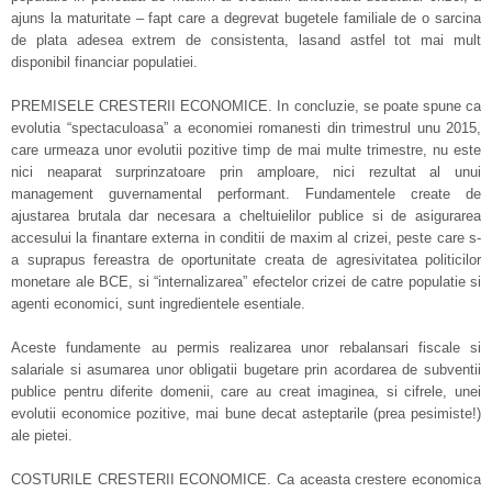
ajuns la maturitate – fapt care a degrevat bugetele familiale de o sarcina
de plata adesea extrem de consistenta, lasand astfel tot mai mult
disponibil financiar populatiei.
PREMISELE CRESTERII ECONOMICE. In concluzie, se poate spune ca
evolutia “spectaculoasa” a economiei romanesti din trimestrul unu 2015,
care urmeaza unor evolutii pozitive timp de mai multe trimestre, nu este
nici neaparat surprinzatoare prin amploare, nici rezultat al unui
management guvernamental performant. Fundamentele create de
ajustarea brutala dar necesara a cheltuielilor publice si de asigurarea
accesului la finantare externa in conditii de maxim al crizei, peste care s-
a suprapus fereastra de oportunitate creata de agresivitatea politicilor
monetare ale BCE, si “internalizarea” efectelor crizei de catre populatie si
agenti economici, sunt ingredientele esentiale.
Aceste fundamente au permis realizarea unor rebalansari fiscale si
salariale si asumarea unor obligatii bugetare prin acordarea de subventii
publice pentru diferite domenii, care au creat imaginea, si cifrele, unei
evolutii economice pozitive, mai bune decat asteptarile (prea pesimiste!)
ale pietei.
COSTURILE CRESTERII ECONOMICE. Ca aceasta crestere economica