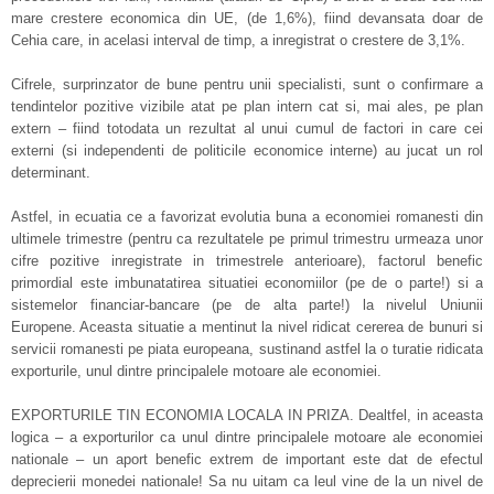
mare crestere economica din UE, (de 1,6%), fiind devansata doar de
Cehia care, in acelasi interval de timp, a inregistrat o crestere de 3,1%.
Cifrele, surprinzator de bune pentru unii specialisti, sunt o confirmare a
tendintelor pozitive vizibile atat pe plan intern cat si, mai ales, pe plan
extern – fiind totodata un rezultat al unui cumul de factori in care cei
externi (si independenti de politicile economice interne) au jucat un rol
determinant.
Astfel, in ecuatia ce a favorizat evolutia buna a economiei romanesti din
ultimele trimestre (pentru ca rezultatele pe primul trimestru urmeaza unor
cifre pozitive inregistrate in trimestrele anterioare), factorul benefic
primordial este imbunatatirea situatiei economiilor (pe de o parte!) si a
sistemelor financiar-bancare (pe de alta parte!) la nivelul Uniunii
Europene. Aceasta situatie a mentinut la nivel ridicat cererea de bunuri si
servicii romanesti pe piata europeana, sustinand astfel la o turatie ridicata
exporturile, unul dintre principalele motoare ale economiei.
EXPORTURILE TIN ECONOMIA LOCALA IN PRIZA. Dealtfel, in aceasta
logica – a exporturilor ca unul dintre principalele motoare ale economiei
nationale – un aport benefic extrem de important este dat de efectul
deprecierii monedei nationale! Sa nu uitam ca leul vine de la un nivel de