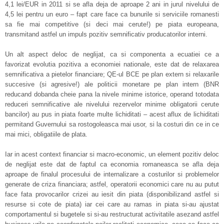
4,1 lei/EUR in 2011 si se afla deja de aproape 2 ani in jurul nivelului de
4,5 lei pentru un euro – fapt care face ca bunurile si serviciile romanesti
sa fie mai competitive (si deci mai cerute!) pe piata europeana,
transmitand astfel un impuls pozitiv semnificativ producatorilor interni.
Un alt aspect deloc de neglijat, ca si componenta a ecuatiei ce a
favorizat evolutia pozitiva a economiei nationale, este dat de relaxarea
semnificativa a pietelor financiare; QE-ul BCE pe plan extern si relaxarile
succesive (si agresive!) ale politicii monetare pe plan intern (BNR
reducand dobanda cheie pana la nivele minime istorice, operand totodata
reduceri semnificative ale nivelului rezervelor minime obligatorii cerute
bancilor) au pus in piata foarte multe lichiditati – acest aflux de lichiditati
permitand Guvernului sa rostogoleasca mai usor, si la costuri din ce in ce
mai mici, obligatiile de plata.
Iar in acest context financiar si macro-economic, un element pozitiv deloc
de neglijat este dat de faptul ca economia romaneasca se afla deja
aproape de finalul procesului de internalizare a costurilor si problemelor
generate de criza financiara; astfel, operatorii economici care nu au putut
face fata provocarilor crizei au iesit din piata (disponibilizand astfel si
resurse si cote de piata) iar cei care au ramas in piata si-au ajustat
comportamentul si bugetele si si-au restructurat activitatile asezand astfel