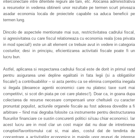
interconectare intre diferitele regiuni ale tarii, etc. Alocarea administrativa
a resurselor in vederea obtinerii unor rezultate pe termen scurt priveaza
asadar economia locala de proiectele capabile sa aduca beneficii pe
termen lung.
Dincolo de aspectele mentionate mai sus, restrictivitatea cadrului fiscal,
si agresivitatea cu care fiscul relationeaza cu economia reala (cea privata
in mod special!) este un alt element ce trebuie avut in vedere in categoria
costurilor, desi in principiu, eficientizarea activitatii fiscale poate fi un
lucru bun.
Astfel, aplicarea si respectarea cadrului fiscal este de dorit in primul rand
pentru asigurarea unei depline egalitatii in fata legii (si a obligatiilor
fiscale!) a contribuabililor – si asta pentru ca se elimina competitia inegala
si ilegala (deoarece agentii economici care nu platesc taxe sunt mai
competitivi, si scot din piata pe cei care platesc!). Doar ca, in goana dupa
colectarea de resurse necesare compensarii unor cheltuieli cu caracter
pronuntat populist, actiunile organele fiscale au fost adesea dovedite a fi
arbitrare – fiind mai degraba folosite ca instrumente pentru destructurarea
fluxurilor financiare ce sustin concurenti politici si/sau chiar economici. Iar
acest lucru are in mod clar un cost major dat nu doar de intretinerea
coruptiei/favoritismului cat si, mai ales, costul dat de tendinta de
concentrare a activitatilor economice in mainile unor grupuri de interese