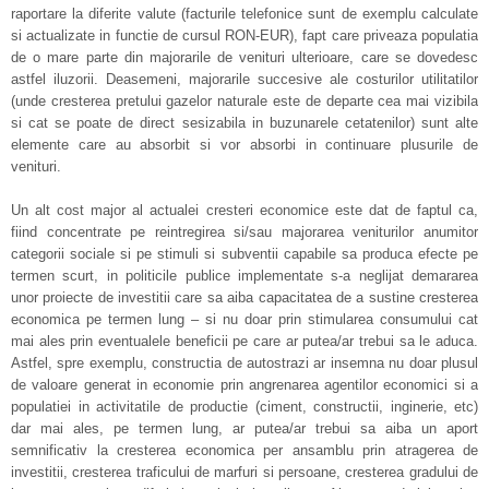
raportare la diferite valute (facturile telefonice sunt de exemplu calculate
si actualizate in functie de cursul RON-EUR), fapt care priveaza populatia
de o mare parte din majorarile de venituri ulterioare, care se dovedesc
astfel iluzorii. Deasemeni, majorarile succesive ale costurilor utilitatilor
(unde cresterea pretului gazelor naturale este de departe cea mai vizibila
si cat se poate de direct sesizabila in buzunarele cetatenilor) sunt alte
elemente care au absorbit si vor absorbi in continuare plusurile de
venituri.
Un alt cost major al actualei cresteri economice este dat de faptul ca,
fiind concentrate pe reintregirea si/sau majorarea veniturilor anumitor
categorii sociale si pe stimuli si subventii capabile sa produca efecte pe
termen scurt, in politicile publice implementate s-a neglijat demararea
unor proiecte de investitii care sa aiba capacitatea de a sustine cresterea
economica pe termen lung – si nu doar prin stimularea consumului cat
mai ales prin eventualele beneficii pe care ar putea/ar trebui sa le aduca.
Astfel, spre exemplu, constructia de autostrazi ar insemna nu doar plusul
de valoare generat in economie prin angrenarea agentilor economici si a
populatiei in activitatile de productie (ciment, constructii, inginerie, etc)
dar mai ales, pe termen lung, ar putea/ar trebui sa aiba un aport
semnificativ la cresterea economica per ansamblu prin atragerea de
investitii, cresterea traficului de marfuri si persoane, cresterea gradului de