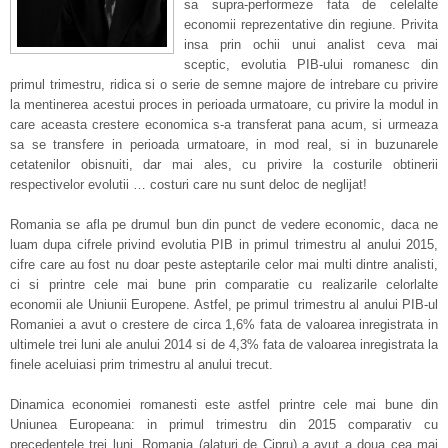
sa supra-performeze fata de celelalte
economii reprezentative din regiune. Privita
insa prin ochii unui analist ceva mai
sceptic, evolutia PIB-ului romanesc din
primul trimestru, ridica si o serie de semne majore de intrebare cu privire
la mentinerea acestui proces in perioada urmatoare, cu privire la modul in
care aceasta crestere economica s-a transferat pana acum, si urmeaza
sa se transfere in perioada urmatoare, in mod real, si in buzunarele
cetatenilor obisnuiti, dar mai ales, cu privire la costurile obtinerii
respectivelor evolutii … costuri care nu sunt deloc de neglijat!
Romania se afla pe drumul bun din punct de vedere economic, daca ne
luam dupa cifrele privind evolutia PIB in primul trimestru al anului 2015,
cifre care au fost nu doar peste asteptarile celor mai multi dintre analisti,
ci si printre cele mai bune prin comparatie cu realizarile celorlalte
economii ale Uniunii Europene. Astfel, pe primul trimestru al anului PIB-ul
Romaniei a avut o crestere de circa 1,6% fata de valoarea inregistrata in
ultimele trei luni ale anului 2014 si de 4,3% fata de valoarea inregistrata la
finele aceluiasi prim trimestru al anului trecut.
Dinamica economiei romanesti este astfel printre cele mai bune din
Uniunea Europeana: in primul trimestru din 2015 comparativ cu
precedentele trei luni, Romania (alaturi de Cipru) a avut a doua cea mai