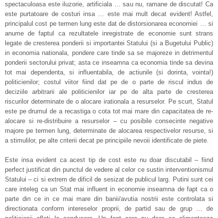
spectaculoasa este iluzorie, artificiala … sau nu, ramane de discutat! Ca
este purtatoare de costuri insa … este mai mult decat evident! Astfel,
principalul cost pe termen lung este dat de distorsionarea economiei … si
anume de faptul ca rezultatele inregistrate de economie sunt strans
legate de cresterea ponderii si importantei Statului (si a Bugetului Public)
in economia nationala, pondere care tinde sa se majoreze in detrimentul
ponderii sectorului privat; asta ce inseamna ca economia tinde sa devina
tot mai dependenta, si influentabila, de actiunile (si dorinta, vointa!)
politicienilor; costul viitor fiind dat pe de o parte de riscul indus de
deciziile arbitrarii ale politicienilor iar pe de alta parte de cresterea
riscurilor determinate de o alocare irationala a resurselor. Pe scurt, Statul
este pe drumul de a recastiga o cota tot mai mare din capacitatea de re-
alocare si re-distribuire a resurselor – cu posibile consecinte negative
majore pe termen lung, determinate de alocarea respectivelor resurse, si
a stimulilor, pe alte criterii decat pe principiile nevoii identificate de piete.
Este insa evident ca acest tip de cost este nu doar discutabil – fiind
perfect justificat din punctul de vedere al celor ce sustin interventionismul
Statului – ci si extrem de dificil de sesizat de publicul larg. Putini sunt cei
care inteleg ca un Stat mai influent in economie inseamna de fapt ca o
parte din ce in ce mai mare din banii/avutia nostrii este controlata si
directionata conform intereselor proprii, de partid sau de grup … de