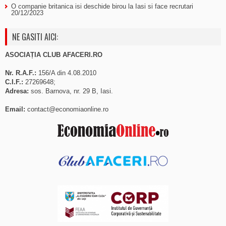
O companie britanica isi deschide birou la Iasi si face recrutari
20/12/2023
NE GASITI AICI:
ASOCIAȚIA CLUB AFACERI.RO
Nr. R.A.F.:
156/A din 4.08.2010
C.I.F.:
27269648;
Adresa:
sos. Barnova, nr. 29 B, Iasi.
Email:
contact@economiaonline.ro