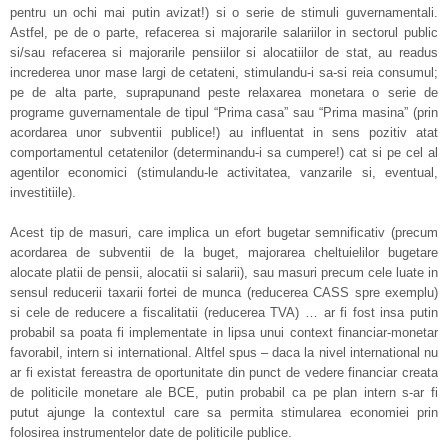
pentru un ochi mai putin avizat!) si o serie de stimuli guvernamentali.
Astfel, pe de o parte, refacerea si majorarile salariilor in sectorul public
si/sau refacerea si majorarile pensiilor si alocatiilor de stat, au readus
increderea unor mase largi de cetateni, stimulandu-i sa-si reia consumul;
pe de alta parte, suprapunand peste relaxarea monetara o serie de
programe guvernamentale de tipul “Prima casa” sau “Prima masina” (prin
acordarea unor subventii publice!) au influentat in sens pozitiv atat
comportamentul cetatenilor (determinandu-i sa cumpere!) cat si pe cel al
agentilor economici (stimulandu-le activitatea, vanzarile si, eventual,
investitiile).
Acest tip de masuri, care implica un efort bugetar semnificativ (precum
acordarea de subventii de la buget, majorarea cheltuielilor bugetare
alocate platii de pensii, alocatii si salarii), sau masuri precum cele luate in
sensul reducerii taxarii fortei de munca (reducerea CASS spre exemplu)
si cele de reducere a fiscalitatii (reducerea TVA) … ar fi fost insa putin
probabil sa poata fi implementate in lipsa unui context financiar-monetar
favorabil, intern si international. Altfel spus – daca la nivel international nu
ar fi existat fereastra de oportunitate din punct de vedere financiar creata
de politicile monetare ale BCE, putin probabil ca pe plan intern s-ar fi
putut ajunge la contextul care sa permita stimularea economiei prin
folosirea instrumentelor date de politicile publice.