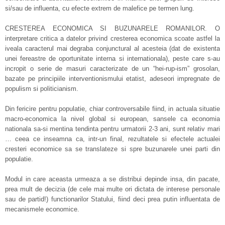
si/sau de influenta, cu efecte extrem de malefice pe termen lung.
CRESTEREA ECONOMICA SI BUZUNARELE ROMANILOR. O
interpretare critica a datelor privind cresterea economica scoate astfel la
iveala caracterul mai degraba conjunctural al acesteia (dat de existenta
unei fereastre de oportunitate interna si internationala), peste care s-au
incropit o serie de masuri caracterizate de un “hei-rup-ism” grosolan,
bazate pe principiile interventionismului etatist, adeseori impregnate de
populism si politicianism.
Din fericire pentru populatie, chiar controversabile fiind, in actuala situatie
macro-economica la nivel global si european, sansele ca economia
nationala sa-si mentina tendinta pentru urmatorii 2-3 ani, sunt relativ mari
… ceea ce inseamna ca, intr-un final, rezultatele si efectele actualei
cresteri economice sa se translateze si spre buzunarele unei parti din
populatie.
Modul in care aceasta urmeaza a se distribui depinde insa, din pacate,
prea mult de decizia (de cele mai multe ori dictata de interese personale
sau de partid!) functionarilor Statului, fiind deci prea putin influentata de
mecanismele economice.