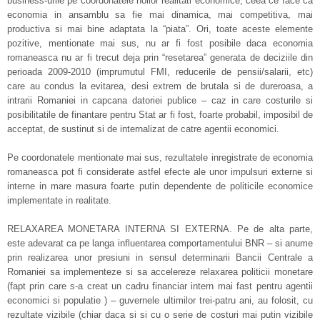
business-urile pe coordonatele noilor realitati economice, ceea ce face ca
economia in ansamblu sa fie mai dinamica, mai competitiva, mai
productiva si mai bine adaptata la “piata”. Ori, toate aceste elemente
pozitive, mentionate mai sus, nu ar fi fost posibile daca economia
romaneasca nu ar fi trecut deja prin “resetarea” generata de deciziile din
perioada 2009-2010 (imprumutul FMI, reducerile de pensii/salarii, etc)
care au condus la evitarea, desi extrem de brutala si de dureroasa, a
intrarii Romaniei in capcana datoriei publice – caz in care costurile si
posibilitatile de finantare pentru Stat ar fi fost, foarte probabil, imposibil de
acceptat, de sustinut si de internalizat de catre agentii economici.
Pe coordonatele mentionate mai sus, rezultatele inregistrate de economia
romaneasca pot fi considerate astfel efecte ale unor impulsuri externe si
interne in mare masura foarte putin dependente de politicile economice
implementate in realitate.
RELAXAREA MONETARA INTERNA SI EXTERNA. Pe de alta parte,
este adevarat ca pe langa influentarea comportamentului BNR – si anume
prin realizarea unor presiuni in sensul determinarii Bancii Centrale a
Romaniei sa implementeze si sa accelereze relaxarea politicii monetare
(fapt prin care s-a creat un cadru financiar intern mai fast pentru agentii
economici si populatie ) – guvernele ultimilor trei-patru ani, au folosit, cu
rezultate vizibile (chiar daca si si cu o serie de costuri mai putin vizibile