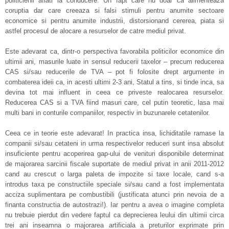
politicienii aflati la conducere. Un fapt care nu doar ca alimenteaza
coruptia dar care creeaza si falsi stimuli pentru anumite sectoare
economice si pentru anumite industrii, distorsionand cererea, piata si
astfel procesul de alocare a resurselor de catre mediul privat.
Este adevarat ca, dintr-o perspectiva favorabila politicilor economice din
ultimii ani, masurile luate in sensul reducerii taxelor – precum reducerea
CAS si/sau reducerile de TVA – pot fi folosite drept argumente in
combaterea ideii ca, in acesti ultimi 2-3 ani, Statul a tins, si tinde inca, sa
devina tot mai influent in ceea ce priveste realocarea resurselor.
Reducerea CAS si a TVA fiind masuri care, cel putin teoretic, lasa mai
multi bani in conturile companiilor, respectiv in buzunarele cetatenilor.
Ceea ce in teorie este adevarat! In practica insa, lichiditatile ramase la
companii si/sau cetateni in urma respectivelor reduceri sunt insa absolut
insuficiente pentru acoperirea gap-ului de venituri disponibile determinat
de majorarea sarcinii fiscale suportate de mediul privat in anii 2011-2012
cand au crescut o larga paleta de impozite si taxe locale, cand s-a
introdus taxa pe constructiile speciale si/sau cand a fost implementata
acciza suplimentara pe combustibili (justificata atunci prin nevoia de a
finanta constructia de autostrazi!). Iar pentru a avea o imagine completa
nu trebuie pierdut din vedere faptul ca deprecierea leului din ultimii circa
trei ani inseamna o majorarea artificiala a preturilor exprimate prin