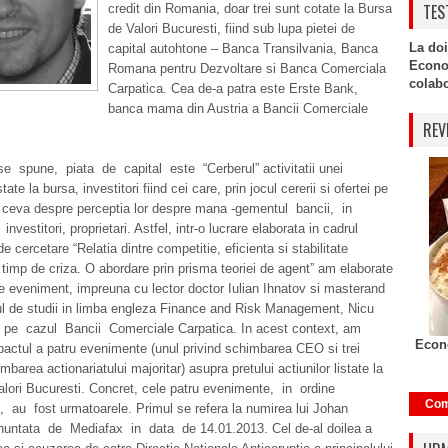
TES
credit din Romania, doar trei sunt cotate la Bursa
de Valori Bucuresti, fiind sub lupa pietei de
La doi
capital autohtone – Banca Transilvania, Banca
Econo
Romana pentru Dezvoltare si Banca Comerciala
colabor
Carpatica. Cea de-a patra este Erste Bank,
banca mama din Austria a Bancii Comerciale
REV
e spune, piata de capital este “Cerberul” activitatii unei
tate la bursa, investitori fiind cei care, prin jocul cererii si ofertei pe
n ceva despre perceptia lor despre mana -gementul bancii, in
investitori, proprietari. Astfel, intr-o lucrare elaborata in cadrul
de cercetare “Relatia dintre competitie, eficienta si stabilitate
timp de criza. O abordare prin prisma teoriei de agent” am elaborate
e eveniment, impreuna cu lector doctor Iulian Ihnatov si masterand
ul de studii in limba engleza Finance and Risk Management, Nicu
 pe cazul Bancii Comerciale Carpatica. In acest context, am
Econo
pactul a patru evenimente (unul privind schimbarea CEO si trei
mbarea actionariatului majoritar) asupra pretului actiunilor listate la
lori Bucuresti. Concret, cele patru evenimente, in ordine
Com
, au fost urmatoarele. Primul se refera la numirea lui Johan
nuntata de Mediafax in data de 14.01.2013. Cel de-al doilea a