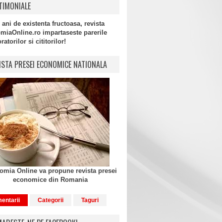
TIMONIALE
 ani de existenta fructoasa, revista
miaOnline.ro impartaseste parerile
atorilor si cititorilor!
ISTA PRESEI ECONOMICE NATIONALA
mia Online va propune revista presei
economice din Romania
entarii
Categorii
Taguri