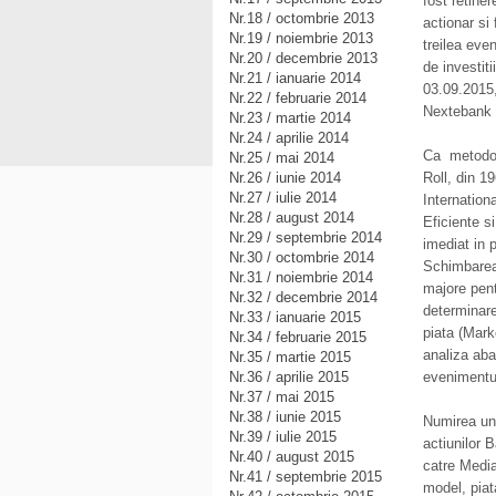
fost retine
Nr.18 / octombrie 2013
actionar si
Nr.19 / noiembrie 2013
treilea eve
Nr.20 / decembrie 2013
de investit
Nr.21 / ianuarie 2014
03.09.2015,
Nr.22 / februarie 2014
Nextebank 
Nr.23 / martie 2014
Nr.24 / aprilie 2014
Ca metodol
Nr.25 / mai 2014
Nr.26 / iunie 2014
Roll, din 
Nr.27 / iulie 2014
Internatio
Nr.28 / august 2014
Eficiente si
Nr.29 / septembrie 2014
imediat in 
Nr.30 / octombrie 2014
Schimbarea
Nr.31 / noiembrie 2014
majore pent
Nr.32 / decembrie 2014
determinare
Nr.33 / ianuarie 2015
piata (Mark
Nr.34 / februarie 2015
analiza aba
Nr.35 / martie 2015
Nr.36 / aprilie 2015
evenimentul
Nr.37 / mai 2015
Nr.38 / iunie 2015
Numirea unu
Nr.39 / iulie 2015
actiunilor 
Nr.40 / august 2015
catre Media
Nr.41 / septembrie 2015
model, piat