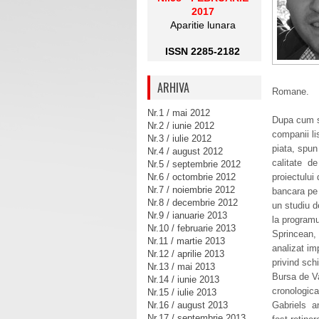
2017
Aparitie lunara
ISSN 2285-2182
ARHIVA
Romane.
Nr.1 / mai 2012
Dupa cum s
Nr.2 / iunie 2012
companii lis
Nr.3 / iulie 2012
piata, spu
Nr.4 / august 2012
calitate de 
Nr.5 / septembrie 2012
Nr.6 / octombrie 2012
proiectului 
Nr.7 / noiembrie 2012
bancara pe 
Nr.8 / decembrie 2012
un studiu d
Nr.9 / ianuarie 2013
la program
Nr.10 / februarie 2013
Sprincean,
Nr.11 / martie 2013
analizat im
Nr.12 / aprilie 2013
privind schi
Nr.13 / mai 2013
Bursa de Va
Nr.14 / iunie 2013
cronologica
Nr.15 / iulie 2013
Nr.16 / august 2013
Gabriels a
Nr.17 / septembrie 2013