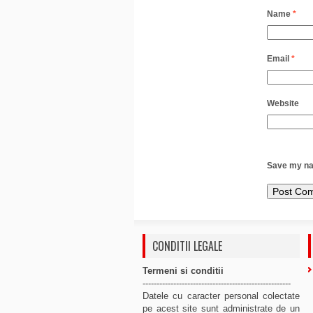
Name
*
Email
*
Website
Save my nam
CONDITII LEGALE
Termeni si conditii
-----------------------------------------------------
Datele cu caracter personal colectate
pe acest site sunt administrate de un