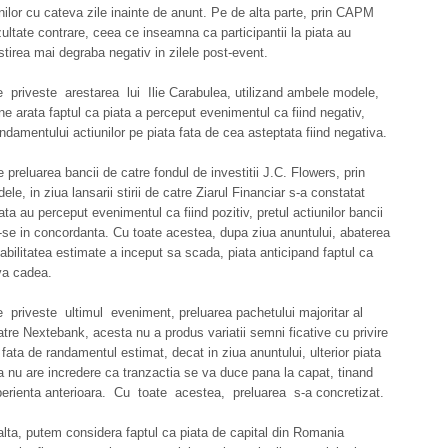
unilor cu cateva zile inainte de anunt. Pe de alta parte, prin CAPM
ultate contrare, ceea ce inseamna ca participantii la piata au
stirea mai degraba negativ in zilele post-event.
 priveste arestarea lui Ilie Carabulea, utilizand ambele modele,
 ne arata faptul ca piata a perceput evenimentul ca fiind negativ,
ndamentului actiunilor pe piata fata de cea asteptata fiind negativa.
e preluarea bancii de catre fondul de investitii J.C. Flowers, prin
le, in ziua lansarii stirii de catre Ziarul Financiar s-a constatat
ata au perceput evenimentul ca fiind pozitiv, pretul actiunilor bancii
-se in concordanta. Cu toate acestea, dupa ziua anuntului, abaterea
tabilitatea estimate a inceput sa scada, piata anticipand faptul ca
va cadea.
priveste ultimul eveniment, preluarea pachetului majoritar al
atre Nextebank, acesta nu a produs variatii semni ficative cu privire
 fata de randamentul estimat, decat in ziua anuntului, ulterior piata
 nu are incredere ca tranzactia se va duce pana la capat, tinand
erienta anterioara. Cu toate acestea, preluarea s-a concretizat.
lta, putem considera faptul ca piata de capital din Romania