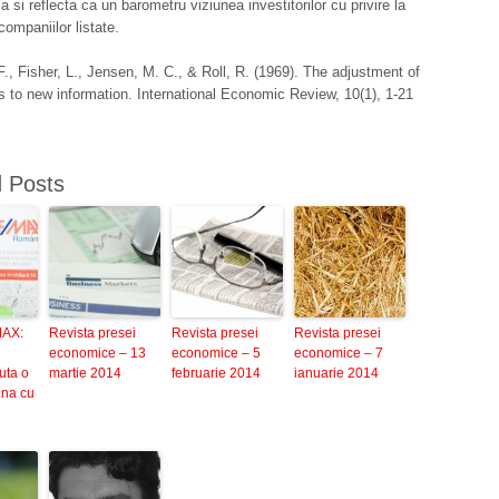
a si reflecta ca un barometru viziunea investitorilor cu privire la
companiilor listate.
., Fisher, L., Jensen, M. C., & Roll, R. (1969). The adjustment of
s to new information. International Economic Review, 10(1), 1-21
d Posts
MAX:
Revista presei
Revista presei
Revista presei
economice – 13
economice – 5
economice – 7
uta o
martie 2014
februarie 2014
ianuarie 2014
una cu