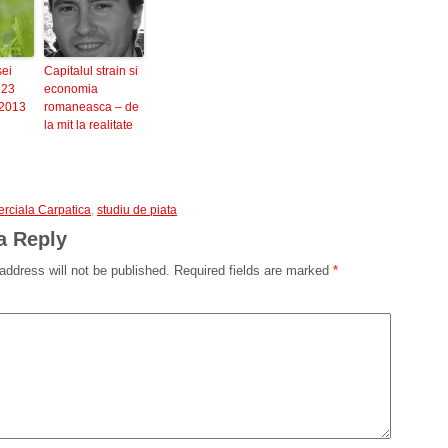
sei
Capitalul strain si
 23
economia
 2013
romaneasca – de
la mit la realitate
rciala Carpatica
,
studiu de piata
a Reply
address will not be published.
Required fields are marked
*