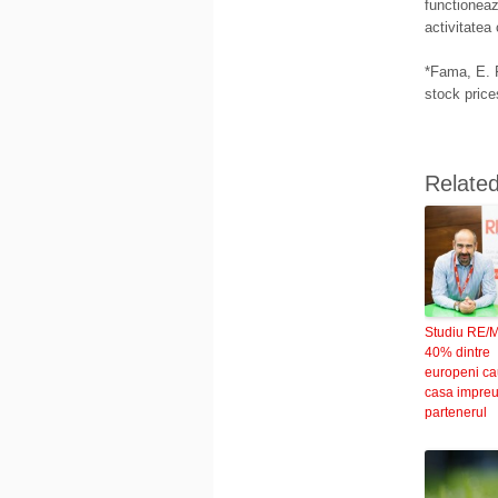
functioneaz
activitatea 
*Fama, E. F
stock price
Relate
Studiu RE/
40% dintre
europeni ca
casa impre
partenerul