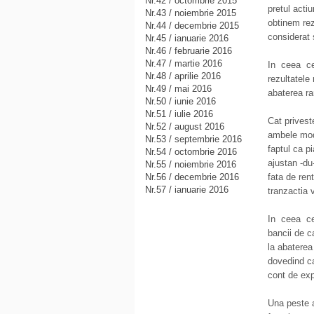
Nr.42 / octombrie 2015
pretul acti
Nr.43 / noiembrie 2015
obtinem rez
Nr.44 / decembrie 2015
considerat 
Nr.45 / ianuarie 2016
Nr.46 / februarie 2016
Nr.47 / martie 2016
In ceea ce
Nr.48 / aprilie 2016
rezultatele
Nr.49 / mai 2016
abaterea ra
Nr.50 / iunie 2016
Nr.51 / iulie 2016
Cat privest
Nr.52 / august 2016
ambele mode
Nr.53 / septembrie 2016
faptul ca pi
Nr.54 / octombrie 2016
ajustan -du
Nr.55 / noiembrie 2016
Nr.56 / decembrie 2016
fata de ren
Nr.57 / ianuarie 2016
tranzactia 
In ceea ce 
bancii de c
la abaterea
dovedind ca
cont de exp
Una peste a