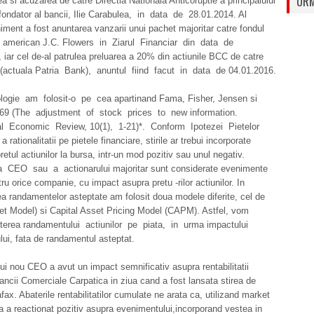
URM
rea si acuzarea de catre Directia Nationala Anticoruptie a principalului
 fondator al bancii, Ilie Carabulea, in data de 28.01.2014. Al
niment a fost anuntarea vanzarii unui pachet majoritar catre fondul
ii american J.C. Flowers in Ziarul Financiar din data de
 iar cel de-al patrulea preluarea a 20% din actiunile BCC de catre
(actuala Patria Bank), anuntul fiind facut in data de 04.01.2016.
ogie am folosit-o pe cea apartinand Fama, Fisher, Jensen si
1969 (The adjustment of stock prices to new information.
nal Economic Review, 10(1), 1-21)*. Conform Ipotezei Pietelor
 a rationalitatii pe pietele financiare, stirile ar trebui incorporate
pretul actiunilor la bursa, intr-un mod pozitiv sau unul negativ.
 CEO sau a actionarului majoritar sunt considerate evenimente
ru orice companie, cu impact asupra pretu -rilor actiunilor. In
a randamentelor asteptate am folosit doua modele diferite, cel de
et Model) si Capital Asset Pricing Model (CAPM). Astfel, vom
terea randamentului actiunilor pe piata, in urma impactului
ui, fata de randamentul asteptat.
i nou CEO a avut un impact semnificativ asupra rentabilitatii
Bancii Comerciale Carpatica in ziua cand a fost lansata stirea de
fax. Abaterile rentabilitatilor cumulate ne arata ca, utilizand market
a a reactionat pozitiv asupra evenimentului,incorporand vestea in