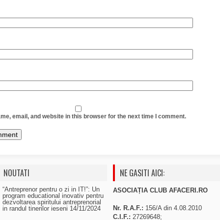
e, email, and website in this browser for the next time I comment.
NOUTATI
NE GASITI AICI:
“Antreprenor pentru o zi in IT!”: Un
ASOCIAȚIA CLUB AFACERI.RO
program educational inovativ pentru
dezvoltarea spiritului antreprenorial
Nr. R.A.F.:
156/A din 4.08.2010
in randul tinerilor ieseni
14/11/2024
C.I.F.:
27269648;