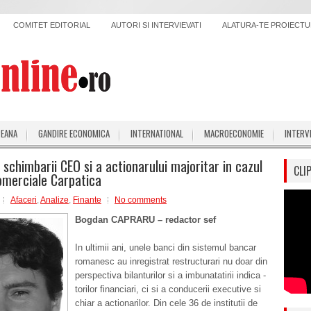
COMITET EDITORIAL
AUTORI SI INTERVIEVATI
ALATURA-TE PROIECTUL
PEANA
GANDIRE ECONOMICA
INTERNATIONAL
MACROECONOMIE
INTERV
 schimbarii CEO si a actionarului majoritar in cazul
CLI
omerciale Carpatica
Afaceri
,
Analize
,
Finante
No comments
Bogdan CAPRARU – redactor sef
In ultimii ani, unele banci din sistemul bancar
romanesc au inregistrat restructurari nu doar din
perspectiva bilanturilor si a imbunatatirii indica -
torilor financiari, ci si a conducerii executive si
chiar a actionarilor. Din cele 36 de institutii de