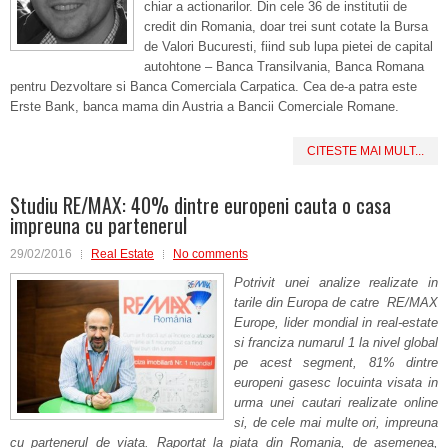
chiar a actionarilor. Din cele 36 de institutii de
credit din Romania, doar trei sunt cotate la Bursa
de Valori Bucuresti, fiind sub lupa pietei de capital
autohtone – Banca Transilvania, Banca Romana
pentru Dezvoltare si Banca Comerciala Carpatica. Cea de-a patra este
Erste Bank, banca mama din Austria a Bancii Comerciale Romane.
CITESTE MAI MULT...
Studiu RE/MAX: 40% dintre europeni cauta o casa
impreuna cu partenerul
29/02/2016
Real Estate
No comments
Potrivit unei analize realizate in
tarile din Europa de catre RE/MAX
Europe,
lider mondial in real-estate
si franciza numarul 1 la nivel global
pe acest segment, 81% dintre
europeni gasesc locuinta visata in
urma unei cautari realizate online
si, de cele mai multe ori, impreuna
cu partenerul de viata. Raportat la piata din Romania, de asemenea,