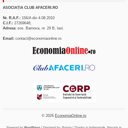
ASOCIAȚIA CLUB AFACERI.RO
Nr. R.A.F.:
156/A din 4.08.2010
C.I.F.:
27269648;
Adresa:
sos. Barnova, nr. 29 B, Iasi.
Email:
contact@economiaonline.ro
© 2026
EconomiaOnline.ro
Powered by
WordPress
| Designed by:
Boston
| Thanks to
Indianapolis
,
Resorts in