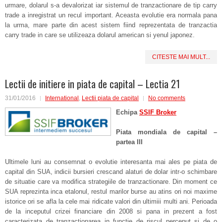
urmare, dolarul s-a devalorizat iar sistemul de tranzactionare de tip carry
trade a inregistrat un recul important. Aceasta evolutie era normala pana
la urma, mare parte din acest sistem fiind reprezentata de tranzactia
carry trade in care se utilizeaza dolarul american si yenul japonez.
CITESTE MAI MULT...
Lectii de initiere in piata de capital – Lectia 21
31/01/2016
International
,
Lectii piata de capital
No comments
Echipa
SSIF Broker
Piata mondiala de capital –
partea III
Ultimele luni au consemnat o evolutie interesanta mai ales pe piata de
capital din SUA, indicii bursieri crescand alaturi de dolar intr-o schimbare
de situatie care va modifica strategiile de tranzactionare. Din moment ce
SUA reprezinta inca etalonul, restul marilor burse au atins ori noi maxime
istorice ori se afla la cele mai ridicate valori din ultimiii multi ani. Perioada
de la inceputul crizei financiare din 2008 si pana in prezent a fost
caracterizata de tranzactionarea in functie de riscul perceput si de o