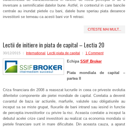
inversare a semnificatiei datelor bune. Astfel, in contextul in care bancile
centrale au inundat pietele cu bani, datele bune speriau piata deoarece
investitorii se temeau ca acesti bani vor fi retrasi.
CITESTE MAI MULT...
Lectii de initiere in piata de capital – Lectia 20
30/12/2015
International
,
Lectii piata de capital
1 Comment
Echipa
SSIF Broker
Piata mondiala de capital –
partea II
Criza financiara din 2008 a reasezat lucrurile in ceea ce priveste evolutia
diferitelor componente ale pietei mondiale de capital. Corelatia a devenit
cuvantul de baza iar actiunile, marfurile, valutele sau obligatiunile au
inceput sa se miste grupat, fluxurile de bani intrand sau iesind in functie
de perceptia investitorilor cu privire la risc. Aceasta corelatie a inceput la
debutul acelei crize cand investitorii au realizat ca economia mondiala si
pietele financiare sunt in mare dificultate. Din aceasta cauza, a aparut