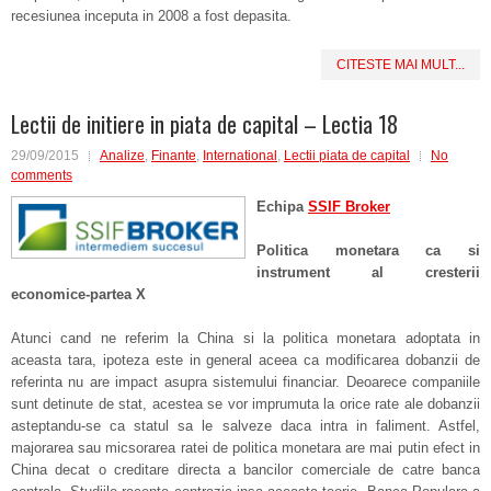
recesiunea inceputa in 2008 a fost depasita.
CITESTE MAI MULT...
Lectii de initiere in piata de capital – Lectia 18
29/09/2015
Analize
,
Finante
,
International
,
Lectii piata de capital
No
comments
Echipa
SSIF Broker
Politica monetara ca si
instrument al cresterii
economice-partea X
Atunci cand ne referim la China si la politica monetara adoptata in
aceasta tara, ipoteza este in general aceea ca modificarea dobanzii de
referinta nu are impact asupra sistemului financiar. Deoarece companiile
sunt detinute de stat, acestea se vor imprumuta la orice rate ale dobanzii
asteptandu-se ca statul sa le salveze daca intra in faliment. Astfel,
majorarea sau micsorarea ratei de politica monetara are mai putin efect in
China decat o creditare directa a bancilor comerciale de catre banca