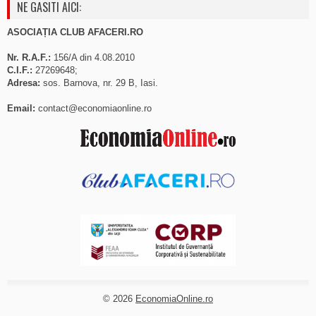
NE GASITI AICI:
ASOCIAȚIA CLUB AFACERI.RO
Nr. R.A.F.:
156/A din 4.08.2010
C.I.F.:
27269648;
Adresa:
sos. Barnova, nr. 29 B, Iasi.
Email:
contact@economiaonline.ro
© 2026
EconomiaOnline.ro