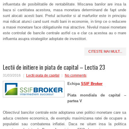
influentata de posibilitatile de rentabilitate. Miscarea banilor are insa la
baza si cantitatea acestora, masa monetara determinand de fapt unde
sunt alocati acesti bani. Pretul actiunilor si al marfurilor este in principiu
mai ridicat atunci cand sunt multi bani in economie, in timp ce o reducere
a masei monetare face obligatiunile mai atractive. Nivelul masei monetare
este controlat de bancile centrale astfel ca e clar ca acestea au o mare
influenta asupra strategiilor adoptate de investitori.
CITESTE MAI MULT...
Lectii de initiere in piata de capital – Lectia 23
31/03/2016
Lectii piata de capital
No comments
Echipa
SSIF Broker
Piata mondiala de capital –
partea V
Obiectivul bancilor centrale este adoptarea unei politici monetare care sa
aduca crestere economica, de exemplu maximizarea ratei de ocupare a
populatiei sau combaterea inflatiei. Daca ne uitam insa la politica