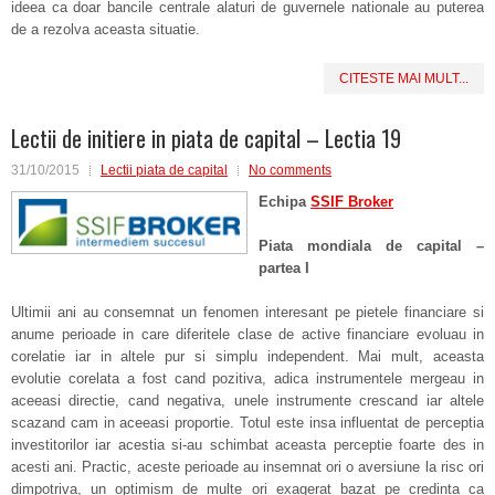
ideea ca doar bancile centrale alaturi de guvernele nationale au puterea
de a rezolva aceasta situatie.
CITESTE MAI MULT...
Lectii de initiere in piata de capital – Lectia 19
31/10/2015
Lectii piata de capital
No comments
Echipa
SSIF Broker
Piata mondiala de capital –
partea I
Ultimii ani au consemnat un fenomen interesant pe pietele financiare si
anume perioade in care diferitele clase de active financiare evoluau in
corelatie iar in altele pur si simplu independent. Mai mult, aceasta
evolutie corelata a fost cand pozitiva, adica instrumentele mergeau in
aceeasi directie, cand negativa, unele instrumente crescand iar altele
scazand cam in aceeasi proportie. Totul este insa influentat de perceptia
investitorilor iar acestia si-au schimbat aceasta perceptie foarte des in
acesti ani. Practic, aceste perioade au insemnat ori o aversiune la risc ori
dimpotriva, un optimism de multe ori exagerat bazat pe credinta ca