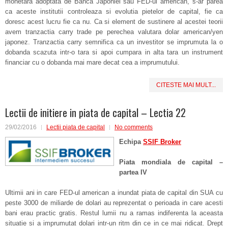
monetara adoptata de Banca Japoniei sau FED-ul american, s-ar parea
ca aceste institutii controleaza si evolutia pietelor de capital, fie ca
doresc acest lucru fie ca nu. Ca si element de sustinere al acestei teorii
avem tranzactia carry trade pe perechea valutara dolar american/yen
japonez. Tranzactia carry semnifica ca un investitor se imprumuta la o
dobanda scazuta intr-o tara si apoi cumpara in alta tara un instrument
financiar cu o dobanda mai mare decat cea a imprumutului.
CITESTE MAI MULT...
Lectii de initiere in piata de capital – Lectia 22
29/02/2016
Lectii piata de capital
No comments
Echipa
SSIF Broker
Piata mondiala de capital –
partea IV
Ultimii ani in care FED-ul american a inundat piata de capital din SUA cu
peste 3000 de miliarde de dolari au reprezentat o perioada in care acesti
bani erau practic gratis. Restul lumii nu a ramas indiferenta la aceasta
situatie si a imprumutat dolari intr-un ritm din ce in ce mai ridicat. Drept