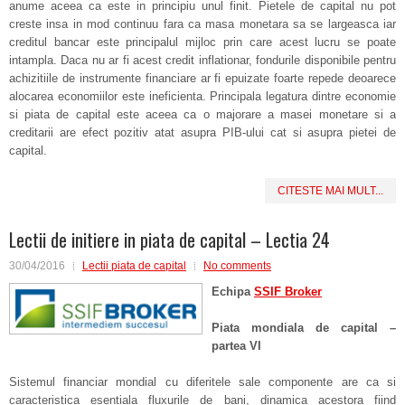
anume aceea ca este in principiu unul finit. Pietele de capital nu pot
creste insa in mod continuu fara ca masa monetara sa se largeasca iar
creditul bancar este principalul mijloc prin care acest lucru se poate
intampla. Daca nu ar fi acest credit inflationar, fondurile disponibile pentru
achizitiile de instrumente financiare ar fi epuizate foarte repede deoarece
alocarea economiilor este ineficienta. Principala legatura dintre economie
si piata de capital este aceea ca o majorare a masei monetare si a
creditarii are efect pozitiv atat asupra PIB-ului cat si asupra pietei de
capital.
CITESTE MAI MULT...
Lectii de initiere in piata de capital – Lectia 24
30/04/2016
Lectii piata de capital
No comments
Echipa
SSIF Broker
Piata mondiala de capital –
partea VI
Sistemul financiar mondial cu diferitele sale componente are ca si
caracteristica esentiala fluxurile de bani, dinamica acestora fiind