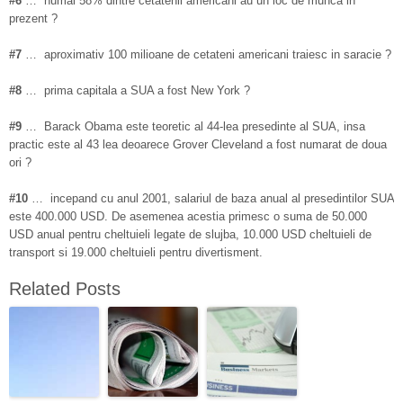
#6
… numai 58% dintre cetatenii americani au un loc de munca in
prezent ?
#7
… aproximativ 100 milioane de cetateni americani traiesc in saracie ?
#8
… prima capitala a SUA a fost New York ?
#9
… Barack Obama este teoretic al 44-lea presedinte al SUA, insa
practic este al 43 lea deoarece Grover Cleveland a fost numarat de doua
ori ?
#10
… incepand cu anul 2001, salariul de baza anual al presedintilor SUA
este 400.000 USD. De asemenea acestia primesc o suma de 50.000
USD anual pentru cheltuieli legate de slujba, 10.000 USD cheltuieli de
transport si 19.000 cheltuieli pentru divertisment.
Related Posts