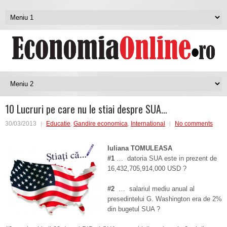
10 Lucruri pe care nu le stiai despre SUA…
30/03/2013
Educatie
,
Gandire economica
,
International
No comments
Iuli
a
na
TOMULEASA
#1
… datoria SUA este in prezent de
16,432,705,914,000 USD ?
#2
… salariul mediu anual al
presedintelui G. Washington era de 2%
din bugetul SUA ?