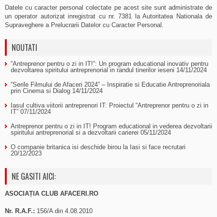
Datele cu caracter personal colectate pe acest site sunt administrate de
un operator autorizat inregistrat cu nr. 7381 la Autoritatea Nationala de
Supraveghere a Prelucrarii Datelor cu Caracter Personal.
NOUTATI
“Antreprenor pentru o zi in IT!”: Un program educational inovativ pentru
dezvoltarea spiritului antreprenorial in randul tinerilor ieseni
14/11/2024
“Serile Filmului de Afaceri 2024” – Inspiratie si Educatie Antreprenoriala
prin Cinema si Dialog
14/11/2024
Iasul cultiva viitorii antreprenori IT: Proiectul “Antreprenor pentru o zi in
IT”
07/11/2024
Antreprenor pentru o zi in IT! Program educational in vederea dezvoltarii
spiritului antreprenorial si a dezvoltarii carierei
05/11/2024
O companie britanica isi deschide birou la Iasi si face recrutari
20/12/2023
NE GASITI AICI:
ASOCIAȚIA CLUB AFACERI.RO
Nr. R.A.F.:
156/A din 4.08.2010