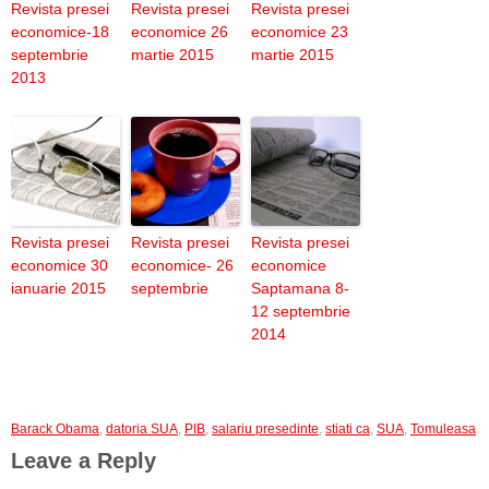
Revista presei
Revista presei
Revista presei
economice-18
economice 26
economice 23
septembrie
martie 2015
martie 2015
2013
Revista presei
Revista presei
Revista presei
economice 30
economice- 26
economice
ianuarie 2015
septembrie
Saptamana 8-
12 septembrie
2014
Barack Obama
,
datoria SUA
,
PIB
,
salariu presedinte
,
stiati ca
,
SUA
,
Tomuleasa
Leave a Reply