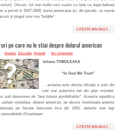
osturi). Oricum, tot mai multe voci sustin cu tarie ca dupa balonul
are a pocnit in 2007-2008, bursa americana (si, din pacate, nu numai
 acum in pragul unui nou “bubble”.
CITESTE MAI MULT...
ruri pe care nu le stiai despre dolarul american
Analize
,
Educatie
,
Finante
No comments
Iuliana TOMULEASA
“In God We Trust”
…
aceasta este deviza oficiala a unei din
cele mai puternice tari din plan mondial,
i sub denumirea de “tara tuturor posibilitatilor”. Aceasta republica
unitate monetara, dolarul american, iar deviza mentionata anterior
iptionata pe fiecare bancnota inca din 1956, datorita unei legi
e presedintele Einsehower.
CITESTE MAI MULT...