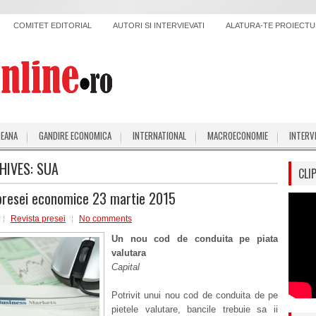
COMITET EDITORIAL
AUTORI SI INTERVIEVATI
ALATURA-TE PROIECTUL
PEANA
GANDIRE ECONOMICA
INTERNATIONAL
MACROECONOMIE
INTERV
HIVES:
SUA
CLI
presei economice 23 martie 2015
Revista presei
No comments
Un nou cod de conduita pe piata
valutara
Capital
Potrivit unui nou cod de conduita de pe
pietele valutare, bancile trebuie sa ii