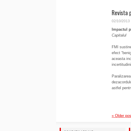
Revista 
02/10/2013
Impactul p
Capitalul
FMI sustine
efect “beni
aceasta inc
incertitudin
Paralizarea
dezacordulu
astfel pentr
«
Older pos