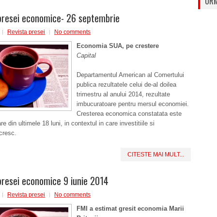
URM
presei economice- 26 septembrie
Revista presei
No comments
Economia SUA, pe crestere
Capital
Departamentul American al Comertului
publica rezultatele celui de-al doilea
trimestru al anului 2014, rezultate
imbucuratoare pentru mersul economiei.
Cresterea economica constatata este
 din ultimele 18 luni, in contextul in care investitiile si
 cresc.
CITESTE MAI MULT...
presei economice 9 iunie 2014
Revista presei
No comments
FMI a estimat gresit economia Marii