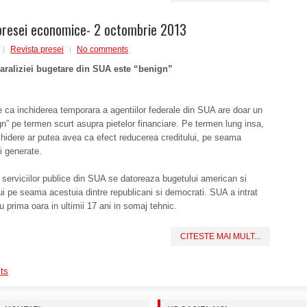
presei economice- 2 octombrie 2013
Revista presei
No comments
araliziei bugetare din SUA este “benign”
 ca inchiderea temporara a agentiilor federale din SUA are doar un
gn” pe termen scurt asupra pietelor financiare. Pe termen lung insa,
hidere ar putea avea ca efect reducerea creditului, pe seama
ii generate.
 serviciilor publice din SUA se datoreaza bugetului american si
i pe seama acestuia dintre republicani si democrati. SUA a intrat
u prima oara in ultimii 17 ani in somaj tehnic.
CITESTE MAI MULT...
ts