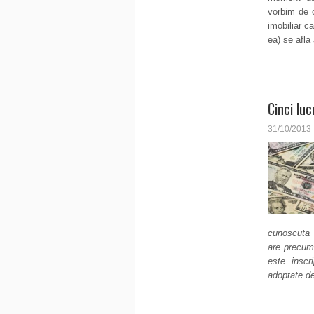
vorbim de c
imobiliar c
ea) se afla
Cinci luc
31/10/2013
cunoscuta s
are precum 
este inscr
adoptate d