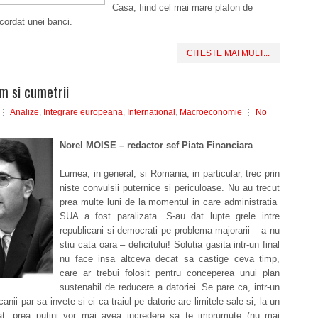
Casa, fiind cel mai mare plafon de
cordat unei banci.
CITESTE MAI MULT...
sm si cumetrii
Analize
,
Integrare europeana
,
International
,
Macroeconomie
No
Norel MOISE – redactor sef Piata Financiara
Lumea, in general, si Romania, in particular, trec prin
niste convulsii puternice si periculoase. Nu au trecut
prea multe luni de la momentul in care administratia
SUA a fost paralizata. S-au dat lupte grele intre
republicani si democrati pe problema majorarii – a nu
stiu cata oara – deficitului! Solutia gasita intr-un final
nu face insa altceva decat sa castige ceva timp,
care ar trebui folosit pentru conceperea unui plan
sustenabil de reducere a datoriei. Se pare ca, intr-un
canii par sa invete si ei ca traiul pe datorie are limitele sale si, la un
, prea putini vor mai avea incredere sa te imprumute (nu mai