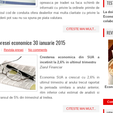
TES
opreasca pe traderi sa faca schimb de
informatii cu privire la ordinele primite de
La doi
 Noul cod de conduita ofera dealerilor mai multa claritate cu privire la
Econo
derii pot sau nu sa spuna pe piata valutara.
colabor
CITESTE MAI MULT...
REV
presei economice 30 ianuarie 2015
Revista presei
No comments
Cresterea economica din SUA a
incetinit la 2,6% in ultimul trimestru
Ziarul Financiar
Economia SUA a crescut cu 2,6% in
ultimul trimestru al anului trecut raportat
Econo
la perioada similara a anului anterior,
ritm inferior celui estimat de analisti si
ansul de 5% din trimestrul al treilea.
Com
CITESTE MAI MULT...