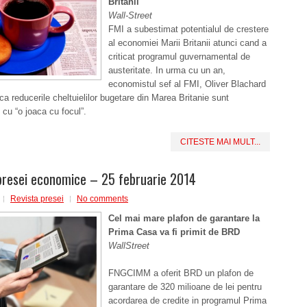
Britanii
Wall-Street
FMI a subestimat potentialul de crestere
al economiei Marii Britanii atunci cand a
criticat programul guvernamental de
austeritate. In urma cu un an,
economistul sef al FMI, Oliver Blachard
 ca reducerile cheltuielilor bugetare din Marea Britanie sunt
 cu “o joaca cu focul”.
CITESTE MAI MULT...
presei economice – 25 februarie 2014
Revista presei
No comments
Cel mai mare plafon de garantare la
Prima Casa va fi primit de BRD
WallStreet
FNGCIMM a oferit BRD un plafon de
garantare de 320 milioane de lei pentru
acordarea de credite in programul Prima