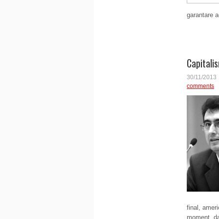
garantare a
Capitali
30/11/2013
comments
final, ameri
moment dat