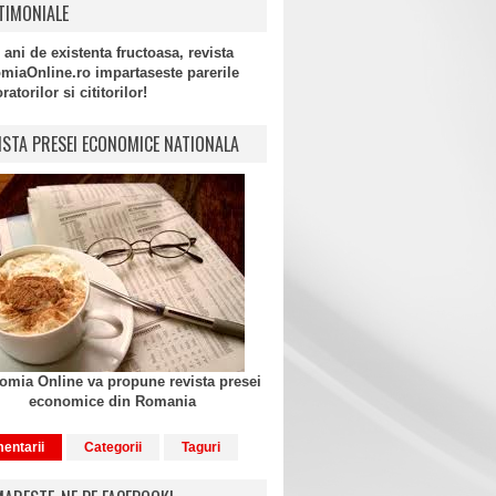
TIMONIALE
 ani de existenta fructoasa, revista
miaOnline.ro impartaseste parerile
atorilor si cititorilor!
ISTA PRESEI ECONOMICE NATIONALA
mia Online va propune revista presei
economice din Romania
entarii
Categorii
Taguri