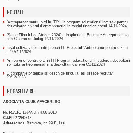
NOUTATI
“Antreprenor pentru o zi in IT!”: Un program educational inovativ pentru
dezvoltarea spiritului antreprenorial in randul tinerilor ieseni
14/11/2024
“Serile Filmului de Afaceri 2024” – Inspiratie si Educatie Antreprenoriala
prin Cinema si Dialog
14/11/2024
Iasul cultiva viitorii antreprenori IT: Proiectul “Antreprenor pentru o zi in
IT”
07/11/2024
Antreprenor pentru o zi in IT! Program educational in vederea dezvoltarii
spiritului antreprenorial si a dezvoltarii carierei
05/11/2024
O companie britanica isi deschide birou la Iasi si face recrutari
20/12/2023
NE GASITI AICI:
ASOCIAȚIA CLUB AFACERI.RO
Nr. R.A.F.:
156/A din 4.08.2010
C.I.F.:
27269648;
Adresa:
sos. Barnova, nr. 29 B, Iasi.