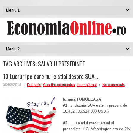
TAG ARCHIVES:
SALARIU PRESEDINTE
10 Lucruri pe care nu le stiai despre SUA…
30/03/2013
Educatie
,
Gandire economica
,
International
No comments
Iuli
a
na
TOMULEASA
#1
… datoria SUA este in prezent de
16,432,705,914,000 USD ?
#2
… salariul mediu anual al
presedintelui G. Washington era de 2%