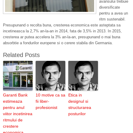
avansului trebuie
diversificate
pentru a avea un
ritm sustenabil.
Presupunand o recolta buna, cresterea economica este asteptata sa
incetineasca la 2,7% an-la-an in 2014, fata de 3,5% in 2013. In 2015,
cresterea ar putea accelera la 3% an-la-an, presupunand o mai buna
absorbtie a fondurilor europene si o cerere stabila din Germania.
Related Posts
Garanti Bank
10 motive ca sa
Etica in
estimeaza
fii liber-
designul si
pentru anul
profesionist
structurarea
viitor incetinirea
posturilor
ritmului de
crestere
economica