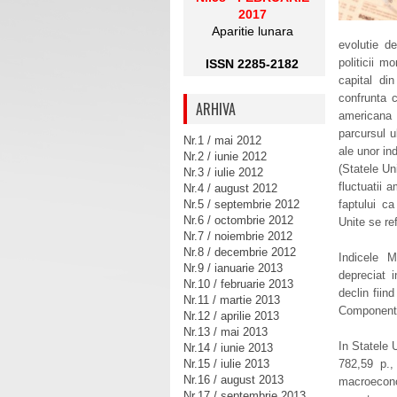
2017
Aparitie lunara
evolutie de
politicii 
ISSN 2285-2182
capital di
confrunta 
ARHIVA
americana 
parcursul u
Nr.1 / mai 2012
ale unor in
Nr.2 / iunie 2012
(Statele Un
Nr.3 / iulie 2012
fluctuatii 
Nr.4 / august 2012
Nr.5 / septembrie 2012
faptului ca
Nr.6 / octombrie 2012
Unite se ref
Nr.7 / noiembrie 2012
Nr.8 / decembrie 2012
Indicele 
Nr.9 / ianuarie 2013
depreciat 
Nr.10 / februarie 2013
declin fii
Nr.11 / martie 2013
Componenta
Nr.12 / aprilie 2013
Nr.13 / mai 2013
In Statele 
Nr.14 / iunie 2013
Nr.15 / iulie 2013
782,59 p.,
Nr.16 / august 2013
macroecono
Nr.17 / septembrie 2013