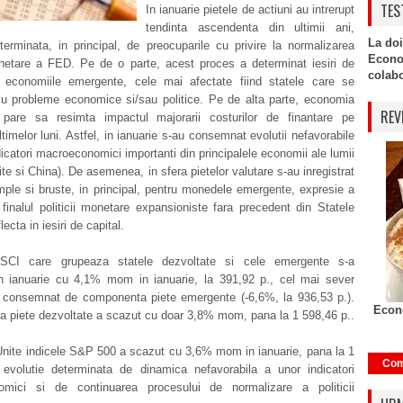
TES
In ianuarie pietele de actiuni au intrerupt
tendinta ascendenta din ultimii ani,
La doi
terminata, in principal, de preocuparile cu privire la normalizarea
Econo
monetare a FED. Pe de o parte, acest proces a determinat iesiri de
colabor
n economiile emergente, cele mai afectate fiind statele care se
cu probleme economice si/sau politice. Pe de alta parte, economia
REV
pare sa resimta impactul majorarii costurilor de finantare pe
ltimelor luni. Astfel, in ianuarie s-au consemnat evolutii nefavorabile
dicatori macroeconomici importanti din principalele economii ale lumii
ite si China). De asemenea, in sfera pietelor valutare s-au inregistrat
ample si bruste, in principal, pentru monedele emergente, expresie a
 finalul politicii monetare expansioniste fara precedent din Statele
lecta in iesiri de capital.
MSCI care grupeaza statele dezvoltate si cele emergente s-a
in ianuarie cu 4,1% mom in ianuarie, la 391,92 p., cel mai sever
nd consemnat de componenta piete emergente (-6,6%, la 936,53 p.).
Econo
 piete dezvoltate a scazut cu doar 3,8% mom, pana la 1 598,46 p..
Unite indicele S&P 500 a scazut cu 3,6% mom in ianuarie, pana la 1
Com
 evolutie determinata de dinamica nefavorabila a unor indicatori
mici si de continuarea procesului de normalizare a politicii