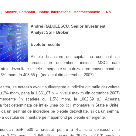
Analize
,
Companii
,
Finante
,
International
,
Macroeconomie
No
Andrei RADULESCU, Senior Investment
Analyst SSIF Broker
Evolutii recente
Pietele financiare de capital au continuat sa
creasca in decembrie, indicele MSCI care
tatele dezvoltate si cele emergente si in dezvoltare consemnand un
,6% mom, la 408,55 p. (maximul din decembrie 2007).
estea, se noteaza evolutia divergenta a indicilor din tarile dezvoltate
cu 2% mom, pana la 1 661,07 p. – nivelul maxim din octombrie 2007)
 emergente (in scadere cu 1,5% mom, la 1002,69 p.). Aceasta
a fost determinata de inflexiunea politicii monetare in Statele Unite,
a ca un semnal de incredere pe pietele dezvoltate, si ca un semnal
e a costului de finantare pe mapamond pe pietele emergente.
american S&P 500 a crescut pentru a 4-a luna consecutiv in
 cu 2,4% mom, la 1 848,36 p. (avans de 29,6% in 2013), evolutie