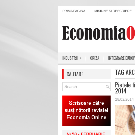
PRIMA PAGINA
MISIUNE SI DESCRIERE
»
INDUSTRII
CRIZA
INTEGRARE EURO
TAG ARC
CAUTARE
Pietele f
2014
28/02/2014
Nr.58 - FEBRUARIE