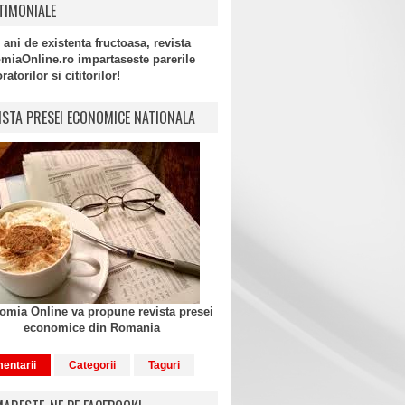
TIMONIALE
 ani de existenta fructoasa, revista
miaOnline.ro impartaseste parerile
atorilor si cititorilor!
ISTA PRESEI ECONOMICE NATIONALA
mia Online va propune revista presei
economice din Romania
entarii
Categorii
Taguri