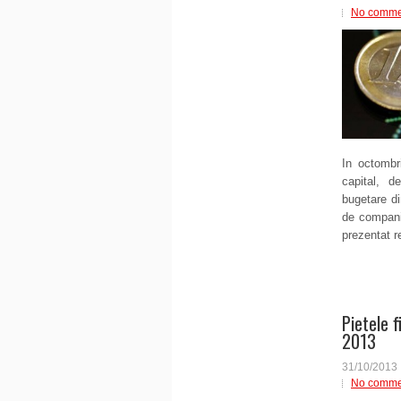
No comme
In octombr
capital, d
bugetare di
de companii
prezentat re
Pietele 
2013
31/10/2013
No comme