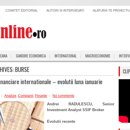
COMITET EDITORIAL
AUTORI SI INTERVIEVATI
ALATURA-TE PROIECTUL
PEANA
GANDIRE ECONOMICA
INTERNATIONAL
MACROECONOMIE
INTERV
HIVES:
BURSE
CLI
inanciare internationale – evolutii luna ianuarie
Analize
,
Companii
,
Finante
No comments
Andrei RADULESCU, Senior
Investment Analyst SSIF Broker
Evolutii recente