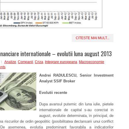
CITESTE MAI MULT...
financiare internationale – evolutii luna august 2013
Analize
,
Companii
,
Criza
,
Integrare europeana
,
Macroeconomie
nts
Andrei RADULESCU, Senior Investment
Analyst SSIF Broker
Evolutii recente
Dupa avansul puternic din luna iulie, pietele
internationale de capital s-au corectat in
august, evolutie determinata, in principal, de
ea riscurilor de ordin geopolitic (posibilitatea declansarii unui conflict
 De asemenea, evolutia predominant favorabila a indicatorilor