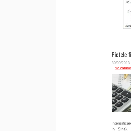
Pietele 
30/09/2013
No comme
intensificar
in Siria).