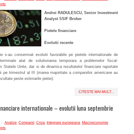
nts
Andrei RADULESCU, Senior Investment
Analyst SSIF Broker
Pietele financiare
Evolutii recente
ie s-au consemnat evolutii favorabile pe pietele internationale de
eterminate atat de solutionarea temporara a problemelor fiscal-
n Statele Unite, dar si de dinamica rezultatelor financiare raportate
 pe trimestrul al III (marea majoritate a companiilor americane au
zultate peste estimarile pietei).
CITESTE MAI MULT...
financiare internationale – evolutii luna septembrie
Analize
,
Companii
,
Criza
,
Integrare europeana
,
Macroeconomie
nts