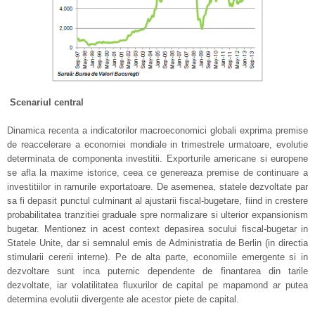
Scenariul central
Dinamica recenta a indicatorilor macroeconomici globali exprima premise
de reaccelerare a economiei mondiale in trimestrele urmatoare, evolutie
determinata de componenta investitii. Exporturile americane si europene
se afla la maxime istorice, ceea ce genereaza premise de continuare a
investitiilor in ramurile exportatoare. De asemenea, statele dezvoltate par
sa fi depasit punctul culminant al ajustarii fiscal-bugetare, fiind in crestere
probabilitatea tranzitiei graduale spre normalizare si ulterior expansionism
bugetar. Mentionez in acest context depasirea socului fiscal-bugetar in
Statele Unite, dar si semnalul emis de Administratia de Berlin (in directia
stimularii cererii interne). Pe de alta parte, economiile emergente si in
dezvoltare sunt inca puternic dependente de finantarea din tarile
dezvoltate, iar volatilitatea fluxurilor de capital pe mapamond ar putea
determina evolutii divergente ale acestor piete de capital.