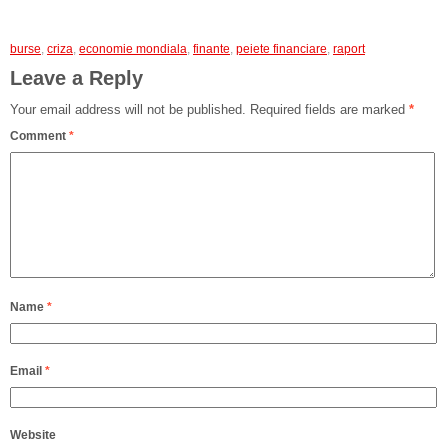
burse
,
criza
,
economie mondiala
,
finante
,
peiete financiare
,
raport
Leave a Reply
Your email address will not be published.
Required fields are marked
*
Comment
*
Name
*
Email
*
Website