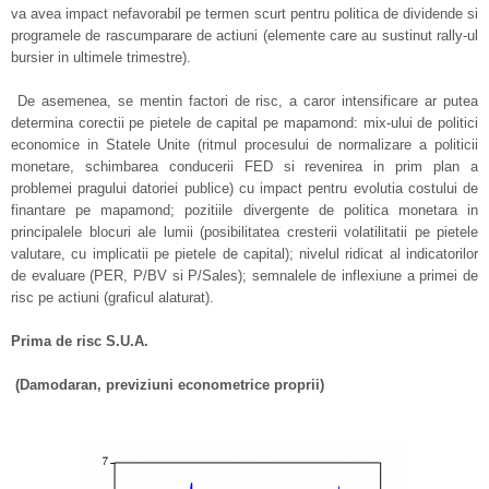
va avea impact nefavorabil pe termen scurt pentru politica de dividende si
programele de rascumparare de actiuni (elemente care au sustinut rally-ul
bursier in ultimele trimestre).
De asemenea, se mentin factori de risc, a caror intensificare ar putea
determina corectii pe pietele de capital pe mapamond: mix-ului de politici
economice in Statele Unite (ritmul procesului de normalizare a politicii
monetare, schimbarea conducerii FED si revenirea in prim plan a
problemei pragului datoriei publice) cu impact pentru evolutia costului de
finantare pe mapamond; pozitiile divergente de politica monetara in
principalele blocuri ale lumii (posibilitatea cresterii volatilitatii pe pietele
valutare, cu implicatii pe pietele de capital); nivelul ridicat al indicatorilor
de evaluare (PER, P/BV si P/Sales); semnalele de inflexiune a primei de
risc pe actiuni (graficul alaturat).
Prima de risc S.U.A.
(Damodaran, previziuni econometrice proprii)