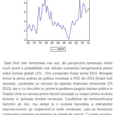
Date fiind cele mentionate mai sus, din perspectiva termenului foarte
scurt acord o probabilitate mai ridicata scenariului benign/neutral pentru
indicii bursieri globali (-5% : 5%) comparativ finalul anului 2013. Mesajele
emise la prima sedinta de politica monetara a FED din 2014 (finalul lunii
ianuarie), coroborate cu sezonul de raportari financiare trimestriale (T4
2013), dar si cu discutiile cu privire la problema pragului datoriei publice in
Statele Unite se numara printre factorii principali cu impact pentru evolutia
burselor in perioada imediat urmatoare. Conditionat de neintensificarea
factorilor de risc, ma astept la o evolutie favorabila a indicatorilor
macroeconomici pe mapamond in lunile urmatoare, care sa favorizeze
continuarea tendintei ascendente pe pietele de actiuni. Cu toate acestea,