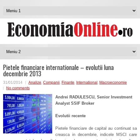
Pietele financiare internationale – evolutii luna
decembrie 2013
31/01/2014
Analize
,
Companii
,
Finante
,
International
,
Macroeconomie
No comments
Andrei RADULESCU, Senior Investment
Analyst SSIF Broker
Evolutii recente
Pietele financiare de capital au continuat sa
creasca in decembrie, indicele MSCI care