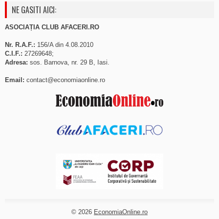
NE GASITI AICI:
ASOCIAȚIA CLUB AFACERI.RO
Nr. R.A.F.:
156/A din 4.08.2010
C.I.F.:
27269648;
Adresa:
sos. Barnova, nr. 29 B, Iasi.
Email:
contact@economiaonline.ro
© 2026
EconomiaOnline.ro