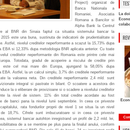
TES
Project) organizat de
Banca Nationala a
La doi
Romaniei, Asociatia
Econo
Romana a Bancilor si
colabor
Alpha Bank la Centrul
re al BNR din Sinaia faptul ca situatia sistemului bancar la
REV
2015 este una buna, sustinuta de indicatorii de prudentialitate si
tate. Astfel, nivelul creditelor neperformante a scazut la 15,73% dupa
a EBA si 12,33% dupa metodologia BNR aplicata anterior. Cu toate
ivelul creditelor neperformante din Romania este printre cele mai
uropa. Totodata, gradul de acoperire a riscului de credite prin
ne este cel mai mare din Europa, ajungand la 58,05% dupa
 EBA. Astfel, la un calcul simplu, 3,7% din creditele neperformante
late la valoarea neta. Din creditele neperformante 2,4 mld. sunt
vizionate integral si pastrate in bilant. O scoatere a acestora din
onduce la o eliberare de provizioane si o scadere a nivelului creditelor
nte la nivel de sistem. 11% din total credite acordate au fost
Econo
ate de banci pana la nivelul lunii septembrie. In ceea ce priveste
apitalului, rata fondurilor proprii de nivel 1 se situa la un nivel
l de 18,7%. Cifrele sunt imbucuratoare si in ceea ce priveste
Com
tatea, sistemul bancar autohton inregistrand un profit de 2,2 mld. lei,
sibilitatea de a se mentine pe plus pana la finalul anului, conform