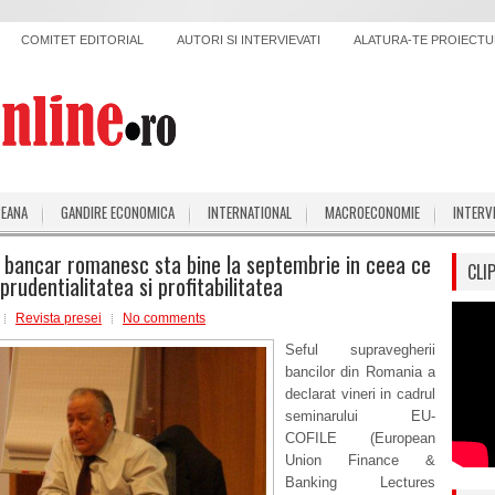
COMITET EDITORIAL
AUTORI SI INTERVIEVATI
ALATURA-TE PROIECTUL
PEANA
GANDIRE ECONOMICA
INTERNATIONAL
MACROECONOMIE
INTERV
 bancar romanesc sta bine la septembrie in ceea ce
CLI
prudentialitatea si profitabilitatea
Revista presei
No comments
Seful supravegherii
bancilor din Romania a
declarat vineri in cadrul
seminarului EU-
COFILE (European
Union Finance &
Banking Lectures