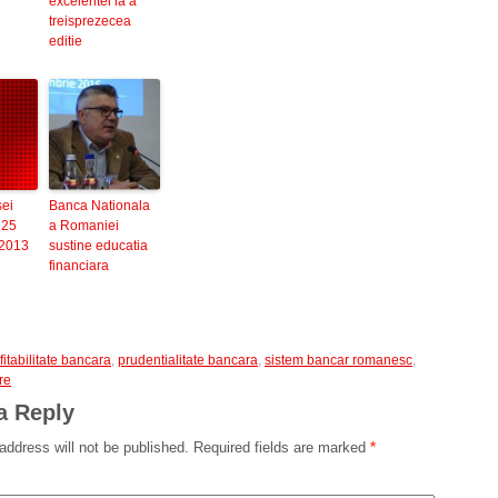
excelentei la a
treisprezecea
editie
sei
Banca Nationala
 25
a Romaniei
 2013
sustine educatia
financiara
fitabilitate bancara
,
prudentialitate bancara
,
sistem bancar romanesc
,
re
a Reply
address will not be published.
Required fields are marked
*