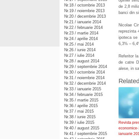
opiniei sef
Nr.18 / octombrie 2013
de 2,8 mili
Nr.19 / noiembrie 2013
banci din s
Nr.20 / decembrie 2013
Nr.21 / ianuarie 2014
Nicolae Cin
Nr.22 / februarie 2014
reprezinta 
Nr.23 / martie 2014
ipoteca se
Nr.24 / aprilie 2014
6,3% – 6,4
Nr.25 / mai 2014
Nr.26 / iunie 2014
Nr.27 / iulie 2014
Referitor l
Nr.28 / august 2014
de catre D
Nr.29 / septembrie 2014
alese, in sa
Nr.30 / octombrie 2014
Nr.31 / noiembrie 2014
Relate
Nr.32 / decembrie 2014
Nr.33 / ianuarie 2015
Nr.34 / februarie 2015
Nr.35 / martie 2015
Nr.36 / aprilie 2015
Nr.37 / mai 2015
Nr.38 / iunie 2015
Nr.39 / iulie 2015
Revista pre
Nr.40 / august 2015
economice-
Nr.41 / septembrie 2015
ianuarie 20