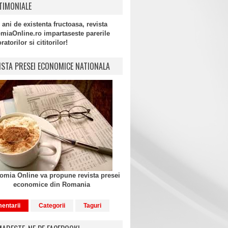
TIMONIALE
 ani de existenta fructoasa, revista
miaOnline.ro impartaseste parerile
atorilor si cititorilor!
ISTA PRESEI ECONOMICE NATIONALA
mia Online va propune revista presei
economice din Romania
entarii
Categorii
Taguri