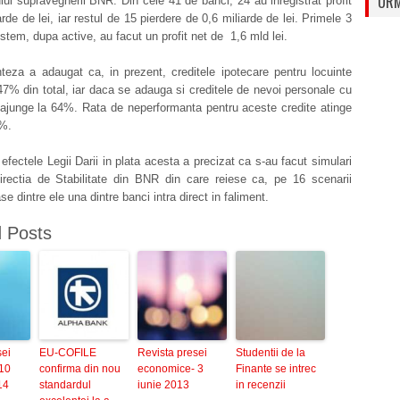
URM
ului supravegherii BNR. Din cele 41 de banci, 24 au inregistrat profit
arde de lei, iar restul de 15 pierdere de 0,6 miliarde de lei. Primele 3
istem, dupa active, au facut un profit net de 1,6 mld lei.
teza a adaugat ca, in prezent, creditele ipotecare pentru locuinte
47% din total, iar daca se adauga si creditele de nevoi personale cu
 ajunge la 64%. Rata de neperformanta pentru aceste credite atinge
%.
a efectele Legii Darii in plata acesta a precizat ca s-au facut simulari
irectia de Stabilitate din BNR din care reiese ca, pe 16 scenarii
se dintre ele una dintre banci intra direct in faliment.
d Posts
sei
EU-COFILE
Revista presei
Studentii de la
10
confirma din nou
economice- 3
Finante se intrec
14
standardul
iunie 2013
in recenzii