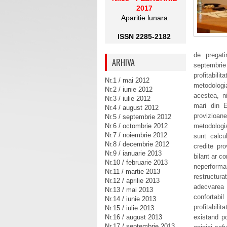
2017
Aparitie lunara
ISSN 2285-2182
de pregati
ARHIVA
septembrie 
profitabili
Nr.1 / mai 2012
metodologi
Nr.2 / iunie 2012
acestea, n
Nr.3 / iulie 2012
mari din E
Nr.4 / august 2012
provizioa
Nr.5 / septembrie 2012
Nr.6 / octombrie 2012
metodologia
Nr.7 / noiembrie 2012
sunt calcu
Nr.8 / decembrie 2012
credite pro
Nr.9 / ianuarie 2013
bilant ar c
Nr.10 / februarie 2013
neperforma
Nr.11 / martie 2013
restructur
Nr.12 / aprilie 2013
adecvarea c
Nr.13 / mai 2013
confortabi
Nr.14 / iunie 2013
profitabili
Nr.15 / iulie 2013
Nr.16 / august 2013
existand po
Nr.17 / septembrie 2013