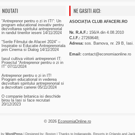
NOUTATI
NE GASITI AICI:
“Antreprenor pentru o zi in IT!”: Un
ASOCIAȚIA CLUB AFACERI.RO
program educational inovativ pentru
dezvoltarea spiritului antreprenorial
Nr. R.A.F.:
156/A din 4.08.2010
in randul tinerilor ieseni
14/11/2024
C.I.F.:
27269648;
“Serile Filmului de Afaceri 2024” –
Adresa:
sos. Barnova, nr. 29 B, Iasi.
Inspiratie si Educatie Antreprenoriala
prin Cinema si Dialog
14/11/2024
Email:
contact@economiaonline.ro
Iasul cultiva viitorii antreprenori IT:
Proiectul “Antreprenor pentru o zi in
IT”
07/11/2024
Antreprenor pentru o zi in IT!
Program educational in vederea
dezvoltarii spiritului antreprenorial si
a dezvoltarii carierei
05/11/2024
O companie britanica isi deschide
birou la Iasi si face recrutari
20/12/2023
© 2026
EconomiaOnline.ro
 by
WordPress
| Designed by:
Boston
| Thanks to
Indianapolis
,
Resorts in Orlando
and
Jack