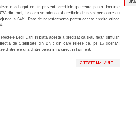
URM
teza a adaugat ca, in prezent, creditele ipotecare pentru locuinte
47% din total, iar daca se adauga si creditele de nevoi personale cu
 ajunge la 64%. Rata de neperformanta pentru aceste credite atinge
%.
a efectele Legii Darii in plata acesta a precizat ca s-au facut simulari
irectia de Stabilitate din BNR din care reiese ca, pe 16 scenarii
se dintre ele una dintre banci intra direct in faliment.
CITESTE MAI MULT...