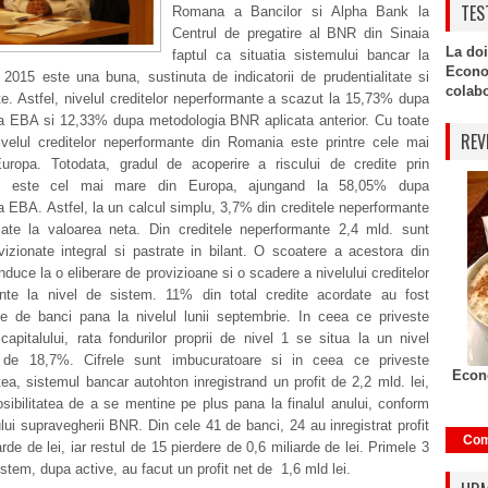
TES
Romana a Bancilor si Alpha Bank la
Centrul de pregatire al BNR din Sinaia
La doi
faptul ca situatia sistemului bancar la
Econo
2015 este una buna, sustinuta de indicatorii de prudentialitate si
colabor
tate. Astfel, nivelul creditelor neperformante a scazut la 15,73% dupa
a EBA si 12,33% dupa metodologia BNR aplicata anterior. Cu toate
REV
ivelul creditelor neperformante din Romania este printre cele mai
uropa. Totodata, gradul de acoperire a riscului de credite prin
ne este cel mai mare din Europa, ajungand la 58,05% dupa
 EBA. Astfel, la un calcul simplu, 3,7% din creditele neperformante
late la valoarea neta. Din creditele neperformante 2,4 mld. sunt
vizionate integral si pastrate in bilant. O scoatere a acestora din
onduce la o eliberare de provizioane si o scadere a nivelului creditelor
nte la nivel de sistem. 11% din total credite acordate au fost
ate de banci pana la nivelul lunii septembrie. In ceea ce priveste
apitalului, rata fondurilor proprii de nivel 1 se situa la un nivel
l de 18,7%. Cifrele sunt imbucuratoare si in ceea ce priveste
Econo
tatea, sistemul bancar autohton inregistrand un profit de 2,2 mld. lei,
sibilitatea de a se mentine pe plus pana la finalul anului, conform
ului supravegherii BNR. Din cele 41 de banci, 24 au inregistrat profit
Com
arde de lei, iar restul de 15 pierdere de 0,6 miliarde de lei. Primele 3
istem, dupa active, au facut un profit net de 1,6 mld lei.