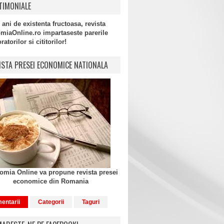
TIMONIALE
 ani de existenta fructoasa, revista
miaOnline.ro impartaseste parerile
atorilor si cititorilor!
ISTA PRESEI ECONOMICE NATIONALA
mia Online va propune revista presei
economice din Romania
entarii
Categorii
Taguri