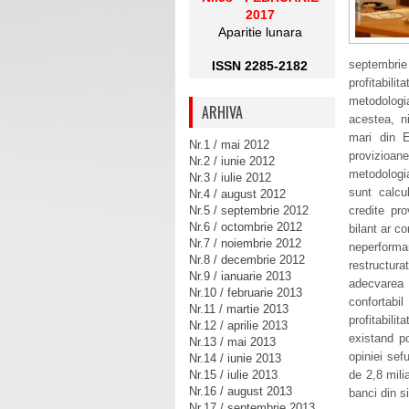
2017
Aparitie lunara
septembrie 
ISSN 2285-2182
profitabili
metodologi
ARHIVA
acestea, n
mari din E
Nr.1 / mai 2012
provizioa
Nr.2 / iunie 2012
metodologia
Nr.3 / iulie 2012
sunt calcu
Nr.4 / august 2012
Nr.5 / septembrie 2012
credite pro
Nr.6 / octombrie 2012
bilant ar c
Nr.7 / noiembrie 2012
neperforma
Nr.8 / decembrie 2012
restructur
Nr.9 / ianuarie 2013
adecvarea c
Nr.10 / februarie 2013
confortabi
Nr.11 / martie 2013
profitabili
Nr.12 / aprilie 2013
existand po
Nr.13 / mai 2013
opiniei sef
Nr.14 / iunie 2013
Nr.15 / iulie 2013
de 2,8 mili
Nr.16 / august 2013
banci din s
Nr.17 / septembrie 2013