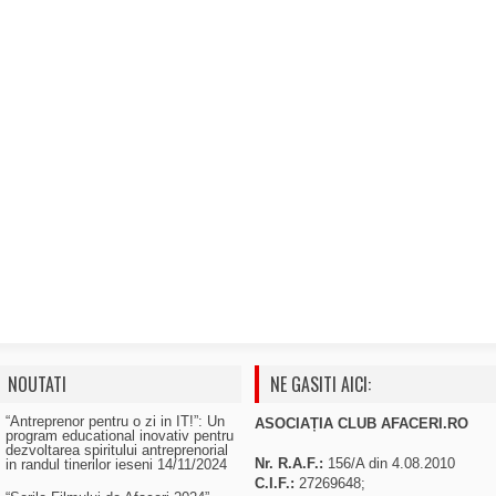
NOUTATI
NE GASITI AICI:
“Antreprenor pentru o zi in IT!”: Un
ASOCIAȚIA CLUB AFACERI.RO
program educational inovativ pentru
dezvoltarea spiritului antreprenorial
Nr. R.A.F.:
156/A din 4.08.2010
in randul tinerilor ieseni
14/11/2024
C.I.F.:
27269648;