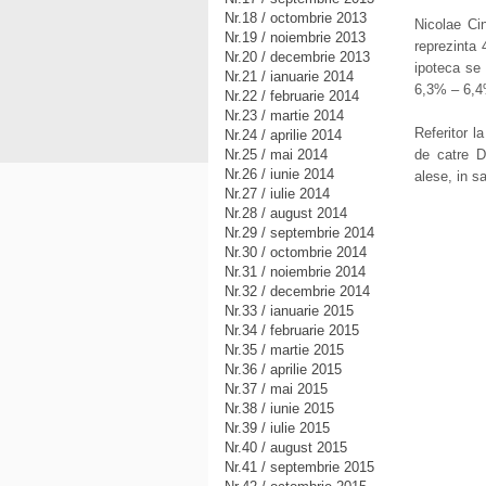
Nr.18 / octombrie 2013
Nicolae Cin
Nr.19 / noiembrie 2013
reprezinta 
Nr.20 / decembrie 2013
ipoteca se
Nr.21 / ianuarie 2014
6,3% – 6,4
Nr.22 / februarie 2014
Nr.23 / martie 2014
Referitor l
Nr.24 / aprilie 2014
Nr.25 / mai 2014
de catre D
Nr.26 / iunie 2014
alese, in sa
Nr.27 / iulie 2014
Nr.28 / august 2014
Nr.29 / septembrie 2014
Nr.30 / octombrie 2014
Nr.31 / noiembrie 2014
Nr.32 / decembrie 2014
Nr.33 / ianuarie 2015
Nr.34 / februarie 2015
Nr.35 / martie 2015
Nr.36 / aprilie 2015
Nr.37 / mai 2015
Nr.38 / iunie 2015
Nr.39 / iulie 2015
Nr.40 / august 2015
Nr.41 / septembrie 2015