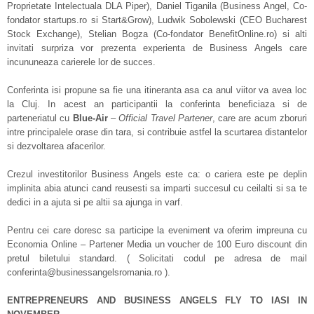
Proprietate Intelectuala DLA Piper), Daniel Tiganila (Business Angel, Co-
fondator startups.ro si Start&Grow), Ludwik Sobolewski (CEO Bucharest
Stock Exchange), Stelian Bogza (Co-fondator BenefitOnline.ro) si alti
invitati surpriza vor prezenta experienta de Business Angels care
incununeaza carierele lor de succes.
Conferinta isi propune sa fie una itineranta asa ca anul viitor va avea loc
la Cluj. In acest an participantii la conferinta beneficiaza si de
parteneriatul cu
Blue-Air
–
Official Travel Partener
, care are acum zboruri
intre principalele orase din tara, si contribuie astfel la scurtarea distantelor
si dezvoltarea afacerilor.
Crezul investitorilor Business Angels este ca: o cariera este pe deplin
implinita abia atunci cand reusesti sa imparti succesul cu ceilalti si sa te
dedici in a ajuta si pe altii sa ajunga in varf.
Pentru cei care doresc sa participe la eveniment va oferim impreuna cu
Economia Online – Partener Media un voucher de 100 Euro discount din
pretul biletului standard. ( Solicitati codul pe adresa de mail
conferinta@businessangelsromania.ro ).
ENTREPRENEURS AND BUSINESS ANGELS FLY TO IASI IN