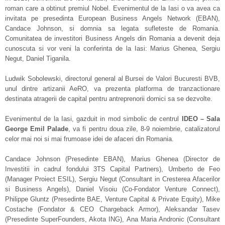
roman care a obtinut premiul Nobel. Evenimentul de la Iasi o va avea ca
invitata pe presedinta European Business Angels Network (EBAN),
Candace Johnson, si domnia sa legata sufleteste de Romania.
Comunitatea de investitori Business Angels din Romania a devenit deja
cunoscuta si vor veni la conferinta de la Iasi: Marius Ghenea, Sergiu
Negut, Daniel Tiganila.
Ludwik Sobolewski, directorul general al Bursei de Valori Bucuresti BVB,
unul dintre artizanii AeRO, va prezenta platforma de tranzactionare
destinata atragerii de capital pentru antreprenorii dornici sa se dezvolte.
Evenimentul de la Iasi, gazduit in mod simbolic de centrul
IDEO – Sala
George Emil Palade
, va fi pentru doua zile, 8-9 noiembrie, catalizatorul
celor mai noi si mai frumoase idei de afaceri din Romania.
Candace Johnson (Presedinte EBAN), Marius Ghenea (Director de
Investitii in cadrul fondului 3TS Capital Partners), Umberto de Feo
(Manager Proiect ESIL), Sergiu Negut (Consultant in Cresterea Afacerilor
si Business Angels), Daniel Visoiu (Co-Fondator Venture Connect),
Philippe Gluntz (Presedinte BAE, Venture Capital & Private Equity), Mike
Costache (Fondator & CEO Chargeback Armor), Aleksandar Tasev
(Presedinte SuperFounders, Akota ING), Ana Maria Andronic (Consultant