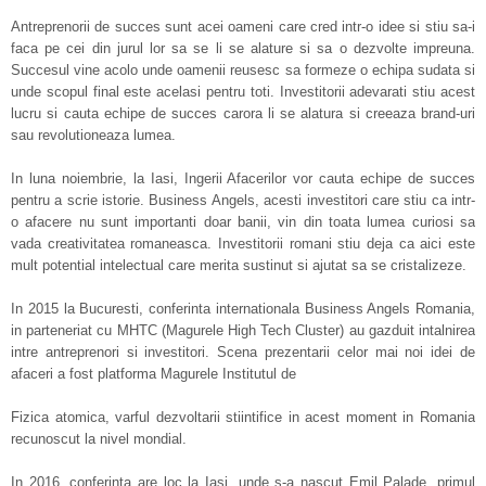
Antreprenorii de succes sunt acei oameni care cred intr-o idee si stiu sa-i
faca pe cei din jurul lor sa se li se alature si sa o dezvolte impreuna.
Succesul vine acolo unde oamenii reusesc sa formeze o echipa sudata si
unde scopul final este acelasi pentru toti. Investitorii adevarati stiu acest
lucru si cauta echipe de succes carora li se alatura si creeaza brand-uri
sau revolutioneaza lumea.
In luna noiembrie, la Iasi, Ingerii Afacerilor vor cauta echipe de succes
pentru a scrie istorie. Business Angels, acesti investitori care stiu ca intr-
o afacere nu sunt importanti doar banii, vin din toata lumea curiosi sa
vada creativitatea romaneasca. Investitorii romani stiu deja ca aici este
mult potential intelectual care merita sustinut si ajutat sa se cristalizeze.
In 2015 la Bucuresti, conferinta internationala Business Angels Romania,
in parteneriat cu MHTC (Magurele High Tech Cluster) au gazduit intalnirea
intre antreprenori si investitori. Scena prezentarii celor mai noi idei de
afaceri a fost platforma Magurele Institutul de
Fizica atomica, varful dezvoltarii stiintifice in acest moment in Romania
recunoscut la nivel mondial.
In 2016, conferinta are loc la Iasi, unde s-a nascut Emil Palade, primul