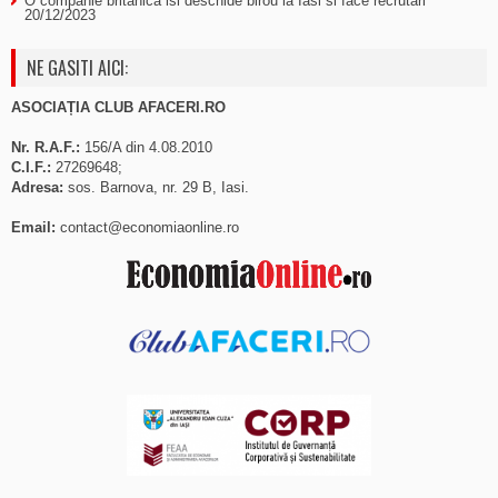
O companie britanica isi deschide birou la Iasi si face recrutari
20/12/2023
NE GASITI AICI:
ASOCIAȚIA CLUB AFACERI.RO
Nr. R.A.F.:
156/A din 4.08.2010
C.I.F.:
27269648;
Adresa:
sos. Barnova, nr. 29 B, Iasi.
Email:
contact@economiaonline.ro