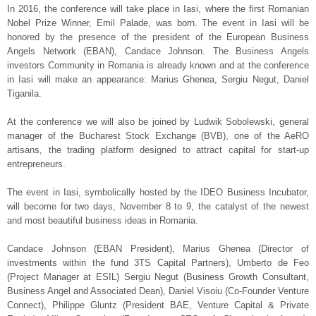
In 2016, the conference will take place in Iasi, where the first Romanian
Nobel Prize Winner, Emil Palade, was born. The event in Iasi will be
honored by the presence of the president of the European Business
Angels Network (EBAN), Candace Johnson. The Business Angels
investors Community in Romania is already known and at the conference
in Iasi will make an appearance: Marius Ghenea, Sergiu Negut, Daniel
Tiganila.
At the conference we will also be joined by Ludwik Sobolewski, general
manager of the Bucharest Stock Exchange (BVB), one of the AeRO
artisans, the trading platform designed to attract capital for start-up
entrepreneurs.
The event in Iasi, symbolically hosted by the IDEO Business Incubator,
will become for two days, November 8 to 9, the catalyst of the newest
and most beautiful business ideas in Romania.
Candace Johnson (EBAN President), Marius Ghenea (Director of
investments within the fund 3TS Capital Partners), Umberto de Feo
(Project Manager at ESIL) Sergiu Negut (Business Growth Consultant,
Business Angel and Associated Dean), Daniel Visoiu (Co-Founder Venture
Connect), Philippe Gluntz (President BAE, Venture Capital & Private