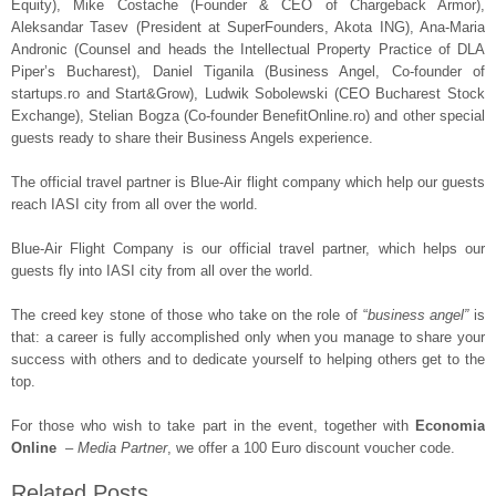
Equity), Mike Costache (Founder & CEO of Chargeback Armor),
Aleksandar Tasev (President at SuperFounders, Akota ING), Ana‑Maria
Andronic (Counsel and heads the Intellectual Property Practice of DLA
Piper’s Bucharest), Daniel Tiganila (Business Angel, Co-founder of
startups.ro and Start&Grow), Ludwik Sobolewski (CEO Bucharest Stock
Exchange), Stelian Bogza (Co-founder BenefitOnline.ro) and other special
guests ready to share their Business Angels experience.
The official travel partner is Blue-Air flight company which help our guests
reach IASI city from all over the world.
Blue-Air Flight Company is our official travel partner, which helps our
guests fly into IASI city from all over the world.
The creed key stone of those who take on the role of “
business angel”
is
that: a career is fully accomplished only when you manage to share your
success with others and to dedicate yourself to helping others get to the
top.
For those who wish to take part in the event, together with
Economia
Online
–
Media Partner
, we offer a 100 Euro discount voucher code.
Related Posts