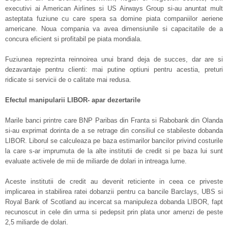
executivi ai American Airlines si US Airways Group si-au anuntat mult
asteptata fuziune cu care spera sa domine piata companiilor aeriene
americane. Noua compania va avea dimensiunile si capacitatile de a
concura eficient si profitabil pe piata mondiala.
Fuziunea reprezinta reinnoirea unui brand deja de succes, dar are si
dezavantaje pentru clienti: mai putine optiuni pentru acestia, preturi
ridicate si servicii de o calitate mai redusa.
Efectul manipularii LIBOR- apar dezertarile
Marile banci printre care BNP Paribas din Franta si Rabobank din Olanda
si-au exprimat dorinta de a se retrage din consiliul ce stabileste dobanda
LIBOR. Liborul se calculeaza pe baza estimarilor bancilor privind costurile
la care s-ar imprumuta de la alte institutii de credit si pe baza lui sunt
evaluate activele de mii de miliarde de dolari in intreaga lume.
Aceste institutii de credit au devenit reticiente in ceea ce priveste
implicarea in stabilirea ratei dobanzii pentru ca bancile Barclays, UBS si
Royal Bank of Scotland au incercat sa manipuleza dobanda LIBOR, fapt
recunoscut in cele din urma si pedepsit prin plata unor amenzi de peste
2,5 miliarde de dolari.