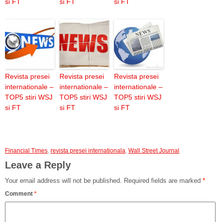
si FT
si FT
si FT
Revista presei
Revista presei
Revista presei
internationale –
internationale –
internationale –
TOP5 stiri WSJ
TOP5 stiri WSJ
TOP5 stiri WSJ
si FT
si FT
si FT
Financial Times
,
revista presei internationala
,
Wall Street Journal
Leave a Reply
Your email address will not be published.
Required fields are marked
*
Comment
*