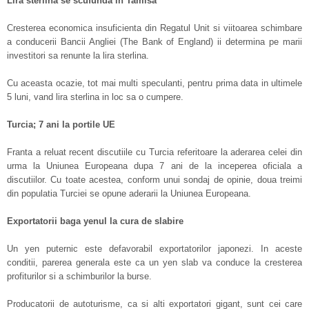
Lira sterlina se scufunda in Tamisa
Cresterea economica insuficienta din Regatul Unit si viitoarea schimbare
a conducerii Bancii Angliei (The Bank of England) ii determina pe marii
investitori sa renunte la lira sterlina.
Cu aceasta ocazie, tot mai multi speculanti, pentru prima data in ultimele
5 luni, vand lira sterlina in loc sa o cumpere.
Turcia; 7 ani la portile UE
Franta a reluat recent discutiile cu Turcia referitoare la aderarea celei din
urma la Uniunea Europeana dupa 7 ani de la inceperea oficiala a
discutiilor. Cu toate acestea, conform unui sondaj de opinie, doua treimi
din populatia Turciei se opune aderarii la Uniunea Europeana.
Exportatorii baga yenul la cura de slabire
Un yen puternic este defavorabil exportatorilor japonezi. In aceste
conditii, parerea generala este ca un yen slab va conduce la cresterea
profiturilor si a schimburilor la burse.
Producatorii de autoturisme, ca si alti exportatori gigant, sunt cei care