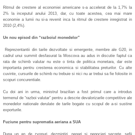
Ritmul de crestere al economiei americane s-a accelerat de la 1,7% la
2% la inceputul anului 2013, dar, cu toate acestea, cea mai mare
economie a lumii nu si-a revenit inca la ritmul de crestere inregistrat in
2010 (2,4%).
Un nou episod din “razboiul monedelor”
Reprezentantii din tarile dezvoltate si emergente, membre ale G20, in
cadrul unui summit desfasurat la Moscova au adus in discutie faptul ca
rata de schimb valutar nu este o tinta de politica monetara, dar este
importanta pentru cresterea economica si stabilitatea preturilor. Cu alte
cuvinte, cursurile de schimb nu trebuie si nici nu ar trebui sa fie folosite in
scopuri concurentiale.
Cu doi ani in urma, ministrul brazilian a fost primul care a introdus
termenul de “razboi valutar” pentru a descrie devalorizarile competitive ale
monedelor nationale derulate de tarile bogate cu scopul de a-si sustine
exporturile.
Fuziune pentru suprematia aeriana a SUA
Dupa un an de zvonuri, dezmintiri, negari si negocieri secrete, sefii