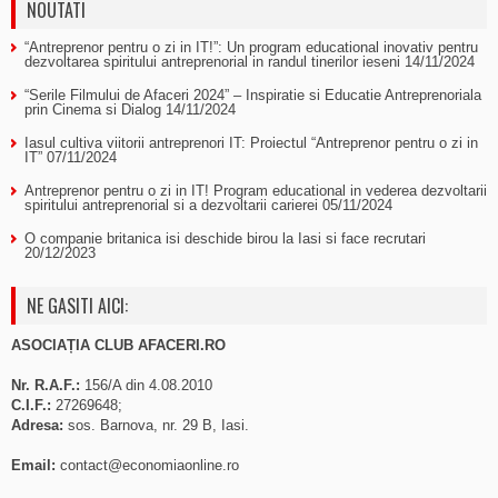
NOUTATI
“Antreprenor pentru o zi in IT!”: Un program educational inovativ pentru
dezvoltarea spiritului antreprenorial in randul tinerilor ieseni
14/11/2024
“Serile Filmului de Afaceri 2024” – Inspiratie si Educatie Antreprenoriala
prin Cinema si Dialog
14/11/2024
Iasul cultiva viitorii antreprenori IT: Proiectul “Antreprenor pentru o zi in
IT”
07/11/2024
Antreprenor pentru o zi in IT! Program educational in vederea dezvoltarii
spiritului antreprenorial si a dezvoltarii carierei
05/11/2024
O companie britanica isi deschide birou la Iasi si face recrutari
20/12/2023
NE GASITI AICI:
ASOCIAȚIA CLUB AFACERI.RO
Nr. R.A.F.:
156/A din 4.08.2010
C.I.F.:
27269648;
Adresa:
sos. Barnova, nr. 29 B, Iasi.
Email:
contact@economiaonline.ro