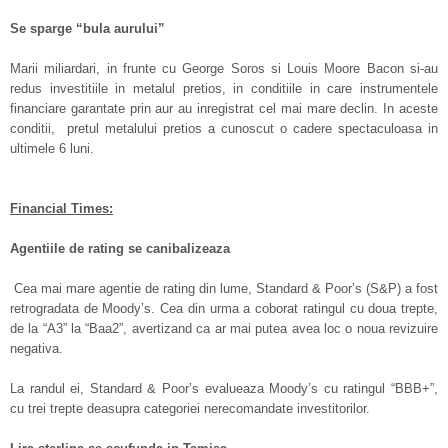
Se sparge “bula aurului”
Marii miliardari, in frunte cu George Soros si Louis Moore Bacon si-au
redus investitiile in metalul pretios, in conditiile in care instrumentele
financiare garantate prin aur au inregistrat cel mai mare declin. In aceste
conditii, pretul metalului pretios a cunoscut o cadere spectaculoasa in
ultimele 6 luni.
Financial Times:
Agentiile de rating se canibalizeaza
Cea mai mare agentie de rating din lume, Standard & Poor’s (S&P) a fost
retrogradata de Moody’s. Cea din urma a coborat ratingul cu doua trepte,
de la “A3” la “Baa2”, avertizand ca ar mai putea avea loc o noua revizuire
negativa.
La randul ei, Standard & Poor’s evalueaza Moody’s cu ratingul “BBB+”,
cu trei trepte deasupra categoriei nerecomandate investitorilor.