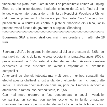
financiare pro-piata, este luata in calcul de presedintele chinez Xi Jinping.
Zhou se afla la conducerea institutiei chineze de 12 ani, fiind cel mai
longeviv guvernator bancar de la infiintarea Republicii Populare a Chinei.
Cel care ar putea sa il inlocuiasca pe Zhou este Guo Shuqing, fost
presedinte al autoritatii de control a pietelor financiare din China, iar in
present avand functia de guvernator al regiunii Shandong.
*************************************************************************************
Economia SUA a inregistrat cea mai mare crestere din ultimele 18
luni
Economia SUA a inregistrat in trimestrul al doilea o crestere de 4,6%, cel
mai rapid ritm atins de la incheierea recesiunii, la jumatatea anului 2009 si
peste avansul de 4,2% estimat initial de autoritati. Aceasta crestere
economica a fost sustinuta de avansul exporturilor si investitiile
companiilor.
Americanii au cheltuit totodata mai mult pentru ingrijirea sanatatii, dar
efectul acestor cheltuieli a fost anulat de cheltuielile mai mici pentru alte
servicii. Cresterea cheltuielilor de consum, principalul motor al economiei
americane, a ramas insa nemodificata, la 2,5%.
Cea mai mare crestere a fost consemnata in cazul investitiilor
companiilor, un semnal bun pentru economie, in lunile urmatoare.
Cresterea cheltuielilor pentru unitati de productie si cladiri de birouri a fost