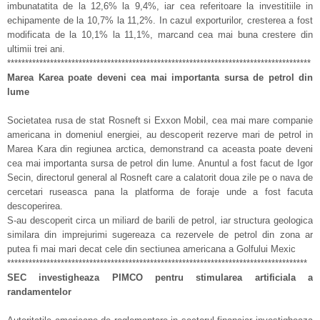
imbunatatita de la 12,6% la 9,4%, iar cea referitoare la investitiile in
echipamente de la 10,7% la 11,2%. In cazul exporturilor, cresterea a fost
modificata de la 10,1% la 11,1%, marcand cea mai buna crestere din
ultimii trei ani.
*************************************************************************************
Marea Karea poate deveni cea mai importanta sursa de petrol din
lume
Societatea rusa de stat Rosneft si Exxon Mobil, cea mai mare companie
americana in domeniul energiei, au descoperit rezerve mari de petrol in
Marea Kara din regiunea arctica, demonstrand ca aceasta poate deveni
cea mai importanta sursa de petrol din lume. Anuntul a fost facut de Igor
Secin, directorul general al Rosneft care a calatorit doua zile pe o nava de
cercetari ruseasca pana la platforma de foraje unde a fost facuta
descoperirea.
S-au descoperit circa un miliard de barili de petrol, iar structura geologica
similara din imprejurimi sugereaza ca rezervele de petrol din zona ar
putea fi mai mari decat cele din sectiunea americana a Golfului Mexic
************************************************************************************
SEC investigheaza PIMCO pentru stimularea artificiala a
randamentelor