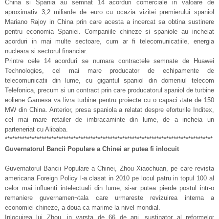
China si Spania au semnat 14 acorduri comerciale in valoare de
aproximativ 3,2 miliarde de euro cu ocazia vizitei premierului spaniol
Mariano Rajoy in China prin care acesta a incercat sa obtina sustinere
pentru economia Spaniei. Companiile chineze si spaniole au incheiat
acorduri in mai multe sectoare, cum ar fi telecomunicatiile, energia
nucleara si sectorul financiar.
Printre cele 14 acorduri se numara contractele semnate de Huawei
Technologies, cel mai mare producator de echipamente de
telecomunicatii din lume, cu gigantul spaniol din domeniul telecom
Telefonica, precum si un contract prin care producatorul spaniol de turbine
eoliene Gamesa va livra turbine pentru proiecte cu o capaci¬tate de 150
MW din China. Anterior, presa spaniola a relatat despre eforturile Inditex,
cel mai mare retailer de imbracaminte din lume, de a incheia un
parteneriat cu Alibaba.
*************************************************************************************
Guvernatorul Bancii Populare a Chinei ar putea fi inlocuit
Guvernatorul Bancii Populare a Chinei, Zhou Xiaochuan, pe care revista
americana Foreign Policy l-a clasat in 2010 pe locul patru in topul 100 al
celor mai influenti intelectuali din lume, si-ar putea pierde postul intr-o
remaniere guvernamen¬tala care urmareste revizuirea interna a
economiei chineze, a doua ca marime la nivel mondial.
Inlocuirea lui Zhou, in varsta de 66 de ani, sustinator al reformelor