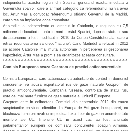
independenta acestei regiuni din Spania, generand reactia imediata a
Guvernului spaniol, care a afirmat categoric ca referendumul nu va avea
loc. Artur Mas a convocat referendumul sfidand Guvernul de la Madrid,
care vrea sa impiedice orice consultare.
Aspiratiile la independenta au crescut in Catalonia, o regiunea cu 7,5
milioane de locuitori situata in nord – estul Spaniei, dupa ce statutul sau
de autonomie a fost modificat in 2010 de Curtea Constitutionala, care a
retras recunoasterea sa drept “natiune”. Cand Madridul a refuzat in 2012
sa acorde Cataloniei mai multa autonomie in perceperea si gestionarea
impozitelor, Artur Mas a promis sa organizeze aceasta consultare.
*************************************************************************************
Comisia Europeana acuza Gazprom de practici anticoncurentiale
Comisia Europeana, care actioneaza ca autoritate de control in domeniul
concurentei va acuza exportatorul rus de gaze naturale Gazprom de
practici anticoncurentiale. Compania ruseasa, controlata de statul rus,
este cel mai mare furnizor de gaze naturale al Uniunii Europene.
Gazprom este in colimatorul Comisiei din septembrie 2012 din cauza
suspiciunilor ca vinde clientilor din Europa de Est gaze la suprapret, ca
blocheaza furnizorii rivali si impiedica fluxul liber de gaze in anumite state
membre ale UE. Intentiile CE in acest caz au fost anuntate
parlamentarilor europeni de comisarul concurentei Joaquin Almunia.