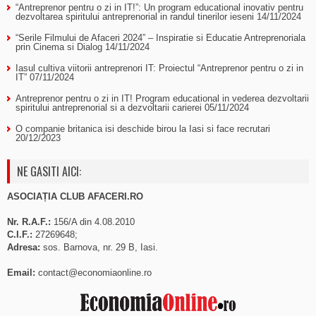
“Antreprenor pentru o zi in IT!”: Un program educational inovativ pentru
dezvoltarea spiritului antreprenorial in randul tinerilor ieseni
14/11/2024
“Serile Filmului de Afaceri 2024” – Inspiratie si Educatie Antreprenoriala
prin Cinema si Dialog
14/11/2024
Iasul cultiva viitorii antreprenori IT: Proiectul “Antreprenor pentru o zi in
IT”
07/11/2024
Antreprenor pentru o zi in IT! Program educational in vederea dezvoltarii
spiritului antreprenorial si a dezvoltarii carierei
05/11/2024
O companie britanica isi deschide birou la Iasi si face recrutari
20/12/2023
NE GASITI AICI:
ASOCIAȚIA CLUB AFACERI.RO
Nr. R.A.F.:
156/A din 4.08.2010
C.I.F.:
27269648;
Adresa:
sos. Barnova, nr. 29 B, Iasi.
Email:
contact@economiaonline.ro