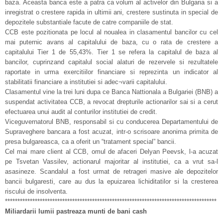
baza. Aceasta banca este a patra ca volum al activelor din Bulgaria si a
inregistrat o crestere rapida in ultimii ani, crestere sustinuta in special de
depozitele substantiale facute de catre companiile de stat.
CCB este pozitionata pe locul al noualea in clasamentul bancilor cu cel
mai puternic avans al capitalului de baza, cu o rata de crestere a
capitalului Tier 1 de 55,43%. Tier 1 se refera la capitalul de baza al
bancilor, cuprinzand capitalul social alaturi de rezervele si rezultatele
raportate in urma exercitiilor financiare si reprezinta un indicator al
stabilitatii financiare a institutiei si adec¬varii capitalului.
Clasamentul vine la trei luni dupa ce Banca Nattionala a Bulgariei (BNB) a
suspendat activitatea CCB, a revocat drepturile actionarilor sai si a cerut
efectuarea unui audit al conturilor institutiei de credit.
Viceguvernatorul BNB, responsabil si cu conducerea Departamentului de
Supraveghere bancara a fost acuzat, intr-o scrisoare anonima primita de
presa bulgareasca, ca a oferit un “tratament special” bancii.
Cel mai mare client al CCB, omul de afaceri Delyan Peevsk, l-a acuzat
pe Tsvetan Vassilev, actionarul majoritar al institutiei, ca a vrut sa-l
asasineze. Scandalul a fost urmat de retrageri masive ale depozitelor
bancii bulgaresti, care au dus la epuizarea lichiditatilor si la cresterea
riscului de insolventa.
*************************************************************************************
Miliardarii lumii pastreaza munti de bani cash