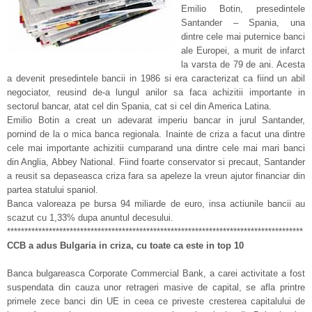
Emilio Botin, presedintele
Santander – Spania, una
dintre cele mai puternice banci
ale Europei, a murit de infarct
la varsta de 79 de ani. Acesta
a devenit presedintele bancii in 1986 si era caracterizat ca fiind un abil
negociator, reusind de-a lungul anilor sa faca achizitii importante in
sectorul bancar, atat cel din Spania, cat si cel din America Latina.
Emilio Botin a creat un adevarat imperiu bancar in jurul Santander,
pornind de la o mica banca regionala. Inainte de criza a facut una dintre
cele mai importante achizitii cumparand una dintre cele mai mari banci
din Anglia, Abbey National. Fiind foarte conservator si precaut, Santander
a reusit sa depaseasca criza fara sa apeleze la vreun ajutor financiar din
partea statului spaniol.
Banca valoreaza pe bursa 94 miliarde de euro, insa actiunile bancii au
scazut cu 1,33% dupa anuntul decesului.
*************************************************************************************
CCB a adus Bulgaria in criza, cu toate ca este in top 10
Banca bulgareasca Corporate Commercial Bank, a carei activitate a fost
suspendata din cauza unor retrageri masive de capital, se afla printre
primele zece banci din UE in ceea ce priveste cresterea capitalului de