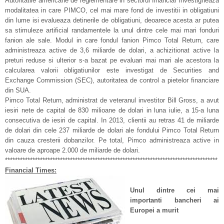
Autoritatile americane de reglementare in sectorul financiar investigheaza
modalitatea in care PIMCO, cel mai mare fond de investitii in obligatiuni
din lume isi evalueaza detinerile de obligatiuni, deoarece acesta ar putea
sa stimuleze artificial randamentele la unul dintre cele mai mari fonduri
fanion ale sale. Modul in care fondul fanion Pimco Total Return, care
administreaza active de 3,6 miliarde de dolari, a achizitionat active la
preturi reduse si ulterior s-a bazat pe evaluari mai mari ale acestora la
calcularea valorii obligatiunilor este investigat de Securities and
Exchange Commission (SEC), autoritatea de control a pietelor financiare
din SUA.
Pimco Total Return, administrat de veteranul investitor Bill Gross, a avut
iesiri nete de capital de 830 milioane de dolari in luna iulie, a 15-a luna
consecutiva de iesiri de capital. In 2013, clientii au retras 41 de miliarde
de dolari din cele 237 miliarde de dolari ale fondului Pimco Total Return
din cauza cresterii dobanzilor. Pe total, Pimco administreaza active in
valoare de aproape 2.000 de miliarde de dolari.
*************************************************************************************
Financial Times:
Unul dintre cei mai
importanti bancheri ai
Europei a murit