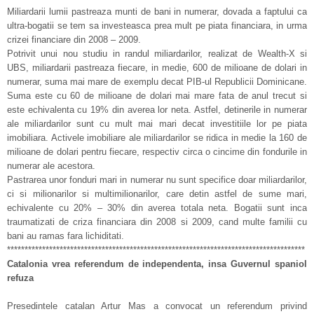
Miliardarii lumii pastreaza munti de bani in numerar, dovada a faptului ca
ultra-bogatii se tem sa investeasca prea mult pe piata financiara, in urma
crizei financiare din 2008 – 2009.
Potrivit unui nou studiu in randul miliardarilor, realizat de Wealth-X si
UBS, miliardarii pastreaza fiecare, in medie, 600 de milioane de dolari in
numerar, suma mai mare de exemplu decat PIB-ul Republicii Dominicane.
Suma este cu 60 de milioane de dolari mai mare fata de anul trecut si
este echivalenta cu 19% din averea lor neta. Astfel, detinerile in numerar
ale miliardarilor sunt cu mult mai mari decat investitiile lor pe piata
imobiliara. Activele imobiliare ale miliardarilor se ridica in medie la 160 de
milioane de dolari pentru fiecare, respectiv circa o cincime din fondurile in
numerar ale acestora.
Pastrarea unor fonduri mari in numerar nu sunt specifice doar miliardarilor,
ci si milionarilor si multimilionarilor, care detin astfel de sume mari,
echivalente cu 20% – 30% din averea totala neta. Bogatii sunt inca
traumatizati de criza financiara din 2008 si 2009, cand multe familii cu
bani au ramas fara lichiditati.
*************************************************************************************
Catalonia vrea referendum de independenta, insa Guvernul spaniol
refuza
Presedintele catalan Artur Mas a convocat un referendum privind