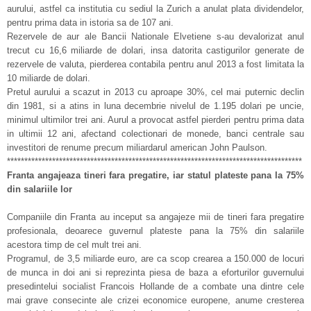
aurului, astfel ca institutia cu sediul la Zurich a anulat plata dividendelor,
pentru prima data in istoria sa de 107 ani.
Rezervele de aur ale Bancii Nationale Elvetiene s-au devalorizat anul
trecut cu 16,6 miliarde de dolari, insa datorita castigurilor generate de
rezervele de valuta, pierderea contabila pentru anul 2013 a fost limitata la
10 miliarde de dolari.
Pretul aurului a scazut in 2013 cu aproape 30%, cel mai puternic declin
din 1981, si a atins in luna decembrie nivelul de 1.195 dolari pe uncie,
minimul ultimilor trei ani. Aurul a provocat astfel pierderi pentru prima data
in ultimii 12 ani, afectand colectionari de monede, banci centrale sau
investitori de renume precum miliardarul american John Paulson.
*************************************************************************************
Franta angajeaza tineri fara pregatire, iar statul plateste pana la 75%
din salariile lor
Companiile din Franta au inceput sa angajeze mii de tineri fara pregatire
profesionala, deoarece guvernul plateste pana la 75% din salariile
acestora timp de cel mult trei ani.
Programul, de 3,5 miliarde euro, are ca scop crearea a 150.000 de locuri
de munca in doi ani si reprezinta piesa de baza a eforturilor guvernului
presedintelui socialist Francois Hollande de a combate una dintre cele
mai grave consecinte ale crizei economice europene, anume cresterea