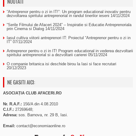
NOUTATI
“Antreprenor pentru o zi in IT!”: Un program educational inovativ pentru
dezvoltarea spiritului antreprenorial in randul tinerilor ieseni
14/11/2024
“Serile Filmului de Afaceri 2024” – Inspiratie si Educatie Antreprenoriala
prin Cinema si Dialog
14/11/2024
Iasul cultiva viitorii antreprenori IT: Proiectul “Antreprenor pentru o zi in
IT”
07/11/2024
Antreprenor pentru o zi in IT! Program educational in vederea dezvoltarii
spiritului antreprenorial si a dezvoltarii carierei
05/11/2024
O companie britanica isi deschide birou la Iasi si face recrutari
20/12/2023
NE GASITI AICI:
ASOCIAȚIA CLUB AFACERI.RO
Nr. R.A.F.:
156/A din 4.08.2010
C.I.F.:
27269648;
Adresa:
sos. Barnova, nr. 29 B, Iasi.
Email:
contact@economiaonline.ro