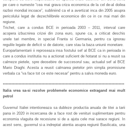
pe care o numeste “cea mai grava criza economica de la cel de-al doilea
razboi mondial incoace”, subliniind ca el a avertizat inca din 2005 asupra
pericolului legat de dezechilibrele economice din ce in ce mai mari din
regiune.
Trichet, care a condus BCE in perioada 2003 – 2011, interval care
acopera izbucnirea crizei din zona euro, spune ca, a criticat deschis
unele tari membre, in special Franta si Germania, pentru ca ignorau
regulile legate de deficit si de datorie, care stau la baza uniunii monetare.
Europarlamentarii ii reproseaza insa fostului sef al BCE ca in perioada in
care a condus institutia nu a actionat suficient de hotarat si nu a reusit sa
calmeze pietele, spre deosebire de succesorul sau, actualul sef al BCE
Mario Draghi. Acesta a reusit calmarea pietelor prin simpla promisiune
verbala ca “va face tot ce este necesar” pentru a salva moneda euro.
*************************************************************************************
Italia vrea sa-si rezolve problemele economice extragand mai mult
petrol
Guvernul Italiei intentioneaza sa dubleze productia anuala de titei a tarii
pana in 2020 in incercarea de a face rost de venituri suplimentare pentru
economia vlaguita de recesiune si de a ajuta cele mai sarace regiuni. In
acest sens, guvernul si-a indreptat atentia asupra regiunii Basilicata, una