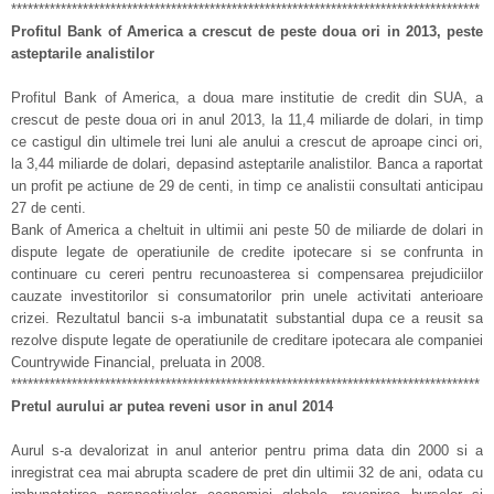
*************************************************************************************
Profitul Bank of America a crescut de peste doua ori in 2013, peste
asteptarile analistilor
Profitul Bank of America, a doua mare institutie de credit din SUA, a
crescut de peste doua ori in anul 2013, la 11,4 miliarde de dolari, in timp
ce castigul din ultimele trei luni ale anului a crescut de aproape cinci ori,
la 3,44 miliarde de dolari, depasind asteptarile analistilor. Banca a raportat
un profit pe actiune de 29 de centi, in timp ce analistii consultati anticipau
27 de centi.
Bank of America a cheltuit in ultimii ani peste 50 de miliarde de dolari in
dispute legate de operatiunile de credite ipotecare si se confrunta in
continuare cu cereri pentru recunoasterea si compensarea prejudiciilor
cauzate investitorilor si consumatorilor prin unele activitati anterioare
crizei. Rezultatul bancii s-a imbunatatit substantial dupa ce a reusit sa
rezolve dispute legate de operatiunile de creditare ipotecara ale companiei
Countrywide Financial, preluata in 2008.
*************************************************************************************
Pretul aurului ar putea reveni usor in anul 2014
Aurul s-a devalorizat in anul anterior pentru prima data din 2000 si a
inregistrat cea mai abrupta scadere de pret din ultimii 32 de ani, odata cu