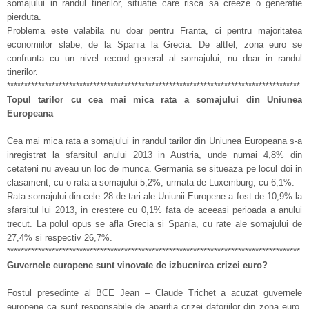
somajului in randul tinerilor, situatie care risca sa creeze o generatie
pierduta.
Problema este valabila nu doar pentru Franta, ci pentru majoritatea
economiilor slabe, de la Spania la Grecia. De altfel, zona euro se
confrunta cu un nivel record general al somajului, nu doar in randul
tinerilor.
*************************************************************************************
Topul tarilor cu cea mai mica rata a somajului din Uniunea
Europeana
Cea mai mica rata a somajului in randul tarilor din Uniunea Europeana s-a
inregistrat la sfarsitul anului 2013 in Austria, unde numai 4,8% din
cetateni nu aveau un loc de munca. Germania se situeaza pe locul doi in
clasament, cu o rata a somajului 5,2%, urmata de Luxemburg, cu 6,1%.
Rata somajului din cele 28 de tari ale Uniunii Europene a fost de 10,9% la
sfarsitul lui 2013, in crestere cu 0,1% fata de aceeasi perioada a anului
trecut. La polul opus se afla Grecia si Spania, cu rate ale somajului de
27,4% si respectiv 26,7%.
*************************************************************************************
Guvernele europene sunt vinovate de izbucnirea crizei euro?
Fostul presedinte al BCE Jean – Claude Trichet a acuzat guvernele
europene ca sunt responsabile de aparitia crizei datoriilor din zona euro,