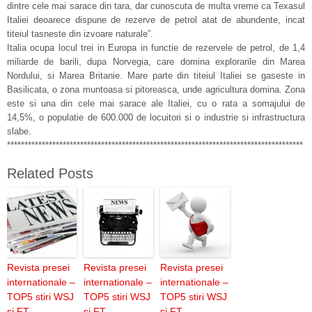
dintre cele mai sarace din tara, dar cunoscuta de multa vreme ca Texasul
Italiei deoarece dispune de rezerve de petrol atat de abundente, incat
titeiul tasneste din izvoare naturale”.
Italia ocupa locul trei in Europa in functie de rezervele de petrol, de 1,4
miliarde de barili, dupa Norvegia, care domina explorarile din Marea
Nordului, si Marea Britanie. Mare parte din titeiul Italiei se gaseste in
Basilicata, o zona muntoasa si pitoreasca, unde agricultura domina. Zona
este si una din cele mai sarace ale Italiei, cu o rata a somajului de
14,5%, o populatie de 600.000 de locuitori si o industrie si infrastructura
slabe.
*************************************************************************************
Related Posts
Revista presei
Revista presei
Revista presei
internationale –
internationale –
internationale –
TOP5 stiri WSJ
TOP5 stiri WSJ
TOP5 stiri WSJ
si FT
si FT
si FT