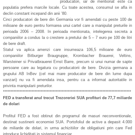
producatori, iar de mentionat este ca
populatia prefera marcile locale. Cu toate acestea, consumul se afla in
declin constant incepand din anii ’80.
Cinci producatori de bere din Germania vor fi amendati cu peste 100 de
milioane de euro pentru formarea unui cartel care a manipulat preturile in
perioada 2006 – 2008. In perioada mentionata, intelegerea secreta a
companiilor a condus la o crestere a pretului de 5 – 7 euro pe 100 de litri
de bere draft.
Statul va aplica amenzi care insumeaza 106,5 milioane de euro
companiilor Bitburger Braugruppe, Krombacher Brauerei, Veltins,
Warsteiner si Privatbrauerei Ernst Barre, precum si unui numar de sapte
persoane care au legatura cu producatorii de bere. Divizia germana a
grupului AB InBev (cel mai mare producator de bere din lume dupa
vanzari) nu va fi amendata insa, pentru ca a informat autoritatile in
privinta manipularii preturilor.
*************************************************************************************
FED a transferat anul trecut Trezoreriei SUA profituri de 77,7 miliarde
de dolari
Profitul FED a fost obtinut din programul de masuri neconventionale,
destinat sustinerii economiei SUA. Portofoliul de active a depasit 4.000
de miliarde de dolari, in urma achizitiilor de obligatiuni prin care Fed
introduce lichiditati in sistemul financiar.