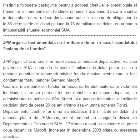
Institutia foloseste castigurile pentru a acoperi cheltuielile operationale si
transmite o mare parte din fondurile ramase Trezoreriei. Banca a anuntat
in decembrie ca va reduce din ianuarie achizitiile lunare de obligatiuni de
la 85 de miliarde de dolari pe luna la 75 de miliarde de dolari, ca urmare a
imbunatatirii situatiei economiei SUA.
*************************************************************************************
JPMorgan a fost amendata cu 2 miliarde dolari in cazul scandalului
“balena de la Londra”
JPMorgan Chase, cea mai mare banca americana dupa active, va plati
guvernului SUA o amenda de peste 2 miliarde de dolari pentru ca nu a
raportat autoritatilor informatii privind frauda masiva pentru care a fost
condamnat fostul bancher Bernard Madoff.
Cea mai mare parte din fonduri urmeaza sa fie distribuite catre victimele
lui Madoff, care va petrece tot restul vietii in inchisoare dupa ce, ca
administrator de active pe Wall Street, si-a pagubit investitorii cu miliarde
de dolari timp de peste 20 de ani printr-o asa -n umita schema Ponzi.
Departamentul Justitiei ar urma sa incaseze 1,5 miliarde de dolari din
amenda platita de JPMorgan, restul urmand sa ajunga la divizii ale
Departamentului Trezoreriei SUA. JPMorgan a avut o colaborare de peste
doua decenii cu Madoff, incheiata in decembrie 2008 odata cu arestarea
acestuia.