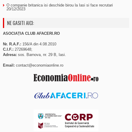
O companie britanica isi deschide birou la Iasi si face recrutari
20/12/2023
NE GASITI AICI:
ASOCIAȚIA CLUB AFACERI.RO
Nr. R.A.F.:
156/A din 4.08.2010
C.I.F.:
27269648;
Adresa:
sos. Barnova, nr. 29 B, Iasi.
Email:
contact@economiaonline.ro