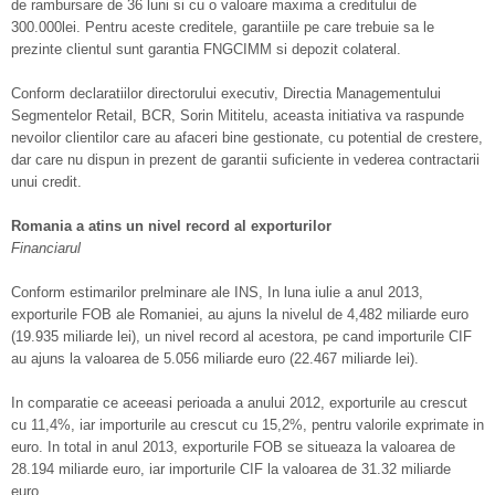
de rambursare de 36 luni si cu o valoare maxima a creditului de
300.000lei. Pentru aceste creditele, garantiile pe care trebuie sa le
prezinte clientul sunt garantia FNGCIMM si depozit colateral.
Conform declaratiilor directorului executiv, Directia Managementului
Segmentelor Retail, BCR, Sorin Mititelu, aceasta initiativa va raspunde
nevoilor clientilor care au afaceri bine gestionate, cu potential de crestere,
dar care nu dispun in prezent de garantii suficiente in vederea contractarii
unui credit.
Romania a atins un nivel record al exporturilor
Financiarul
Conform estimarilor prelminare ale INS, In luna iulie a anul 2013,
exporturile FOB ale Romaniei, au ajuns la nivelul de 4,482 miliarde euro
(19.935 miliarde lei), un nivel record al acestora, pe cand importurile CIF
au ajuns la valoarea de 5.056 miliarde euro (22.467 miliarde lei).
In comparatie ce aceeasi perioada a anului 2012, exporturile au crescut
cu 11,4%, iar importurile au crescut cu 15,2%, pentru valorile exprimate in
euro. In total in anul 2013, exporturile FOB se situeaza la valoarea de
28.194 miliarde euro, iar importurile CIF la valoarea de 31.32 miliarde
euro.