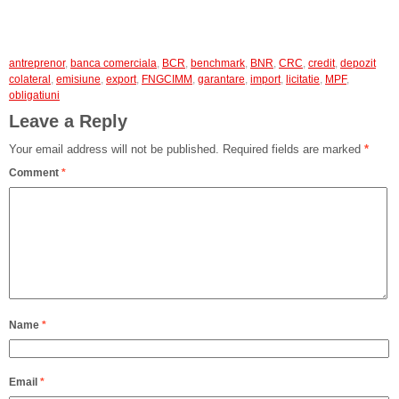
antreprenor
,
banca comerciala
,
BCR
,
benchmark
,
BNR
,
CRC
,
credit
,
depozit
colateral
,
emisiune
,
export
,
FNGCIMM
,
garantare
,
import
,
licitatie
,
MPF
,
obligatiuni
Leave a Reply
Your email address will not be published.
Required fields are marked
*
Comment
*
Name
*
Email
*