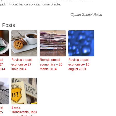
apid, intrucat banca solicita numai 3 acte.
Ciprian Gabriel Raicu
d Posts
sei
Revista presei
Revista presei
Revista presei
27
economice 27
economice – 20
economice- 15
2014
iunie 2014
martie 2014
august 2013
sei
Banca
25
Transilvania, Totul