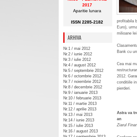
2017
Aparitie lunara
profitabila
ISSN 2285-2182
Euro), urma
milioane lei
ARHIVA
Clasamentul
Nr.1 / mai 2012
Bank cu un 
Nr.2 / iunie 2012
Nr.3 / iulie 2012
Cea mai mar
Nr.4 / august 2012
restructura
Nr.5 / septembrie 2012
Nr.6 / octombrie 2012
2012. Garan
Nr.7 / noiembrie 2012
conditiile 
Nr.8 / decembrie 2012
pierderi.
Nr.9 / ianuarie 2013
Nr.10 / februarie 2013
Nr.11 / martie 2013
Nr.12 / aprilie 2013
Astra va t
Nr.13 / mai 2013
an
Nr.14 / iunie 2013
Ziarul Fina
Nr.15 / iulie 2013
Nr.16 / august 2013
Nr.17 / septembrie 2013