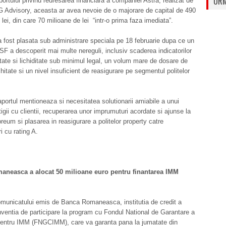
URM
ortului privind redresarea financiara a companiei Astra, realizat de
 Advisory, aceasta ar avea nevoie de o majorare de capital de 490
 lei, din care 70 milioane de lei “intr-o prima faza imediata”.
fost plasata sub administrare speciala pe 18 februarie dupa ce un
ASF a descoperit mai multe nereguli, inclusiv scaderea indicatorilor
itate si lichiditate sub minimul legal, un volum mare de dosare de
itate si un nivel insuficient de reasigurare pe segmentul politelor
aportul mentioneaza si necesitatea solutionarii amiabile a unui
tigii cu clientii, recuperarea unor imprumuturi acordate si ajunse la
reum si plasarea in reasigurare a politelor property catre
i cu rating A.
neasca a alocat 50 milioane euro pentru finantarea IMM
municatului emis de Banca Romaneasca, institutia de credit a
entia de participare la program cu Fondul National de Garantare a
 pentru IMM (FNGCIMM), care va garanta pana la jumatate din