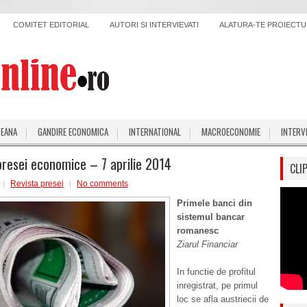
COMITET EDITORIAL
AUTORI SI INTERVIEVATI
ALATURA-TE PROIECTUL
PEANA
GANDIRE ECONOMICA
INTERNATIONAL
MACROECONOMIE
INTERV
presei economice – 7 aprilie 2014
CLI
Revista presei
No comments
Primele banci din
sistemul bancar
romanesc
Ziarul Financiar
In functie de profitul
inregistrat, pe primul
loc se afla austriecii de