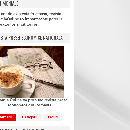
TIMONIALE
 ani de existenta fructoasa, revista
miaOnline.ro impartaseste parerile
atorilor si cititorilor!
ISTA PRESEI ECONOMICE NATIONALA
mia Online va propune revista presei
economice din Romania
entarii
Categorii
Taguri