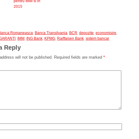
pentru IMM si in
2015
Banca Romaneasca
,
Banca Transilvania
,
BCR
,
depozite
,
economisire
,
GARANTI
,
IMM
,
ING Bank
,
KPMG
,
Raiffaisen Bank
,
sistem bancar
a Reply
address will not be published.
Required fields are marked
*