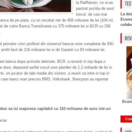
TES
la Raiffaisen, ce si-au
pastrat pozitia de anul
La doi
trecut, de cea mai
Econo
 banca de pe piata, cu un rezultat net de 458 milioane de lei (104 mi.
colabor
ti de catre Banca Transilvania cu 375 milioane lei si BCR cu 336
.
REV
 primelor cinci profituri din sistemul bancar este completat de ING
profit brut de 216 milioane lei si de Garanti cu 93 milioane lei.
e banca dupa actívele detinute, BCR, a revenit in top dupa o
re dura, depasind astfel socul unor pierderi de 1,2 miliarde de lei in
ti, un jucator de tale medie din sistem, a reusit sa intre in top in
in care banci mari precum BRD, Volksbank, Bancpost au raportat
Econo
rebui sa isi majoreze capitalul cu 110 milioane de euro intr-un
Com
nciar