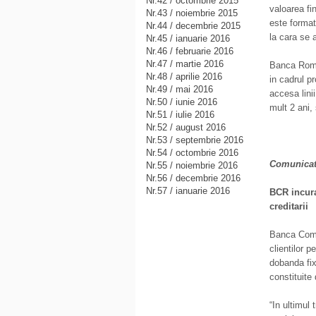
Nr.42 / octombrie 2015
valoarea fi
Nr.43 / noiembrie 2015
este format
Nr.44 / decembrie 2015
la cara se
Nr.45 / ianuarie 2016
Nr.46 / februarie 2016
Nr.47 / martie 2016
Banca Roma
Nr.48 / aprilie 2016
in cadrul p
Nr.49 / mai 2016
accesa lini
Nr.50 / iunie 2016
mult 2 ani,
Nr.51 / iulie 2016
Nr.52 / august 2016
Nr.53 / septembrie 2016
Nr.54 / octombrie 2016
Comunicat
Nr.55 / noiembrie 2016
Nr.56 / decembrie 2016
Nr.57 / ianuarie 2016
BCR incura
creditarii
Banca Come
clientilor p
dobanda fix
constituite 
“In ultimul