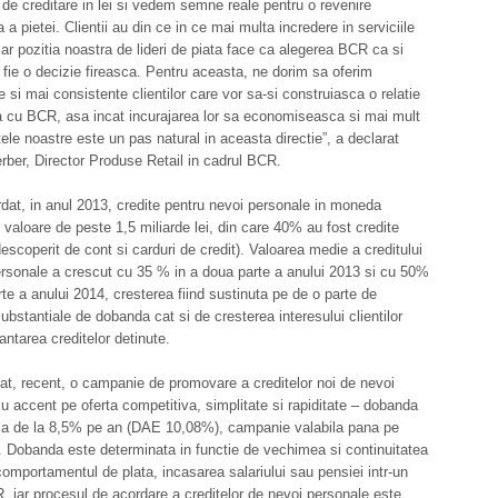
 de creditare in lei si vedem semne reale pentru o revenire
a pietei. Clientii au din ce in ce mai multa incredere in serviciile
 iar pozitia noastra de lideri de piata face ca alegerea BCR ca si
 fie o decizie fireasca. Pentru aceasta, ne dorim sa oferim
si mai consistente clientilor care vor sa-si construiasca o relatie
 cu BCR, asa incat incurajarea lor sa economiseasca si mai mult
tele noastre este un pas natural in aceasta directie”, a declarat
ber, Director Produse Retail in cadrul BCR.
at, in anul 2013, credite pentru nevoi personale in moneda
n valoare de peste 1,5 miliarde lei, din care 40% au fost credite
descoperit de cont si carduri de credit). Valoarea medie a creditului
rsonale a crescut cu 35 % in a doua parte a anului 2013 si cu 50%
rte a anului 2014, cresterea fiind sustinuta pe de o parte de
substantiale de dobanda cat si de cresterea interesului clientilor
antarea creditelor detinute.
t, recent, o campanie de promovare a creditelor noi de nevoi
u accent pe oferta competitiva, simplitate si rapiditate – dobanda
la de la 8,5% pe an (DAE 10,08%), campanie valabila pana pe
 Dobanda este determinata in functie de vechimea si continuitatea
omportamentul de plata, incasarea salariului sau pensiei intr-un
, iar procesul de acordare a creditelor de nevoi personale este