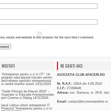
e, email, and website in this browser for the next time I comment.
NOUTATI
NE GASITI AICI:
“Antreprenor pentru o zi in IT!”: Un
ASOCIAȚIA CLUB AFACERI.RO
program educational inovativ pentru
dezvoltarea spiritului antreprenorial
Nr. R.A.F.:
156/A din 4.08.2010
in randul tinerilor ieseni
14/11/2024
C.I.F.:
27269648;
“Serile Filmului de Afaceri 2024” –
Adresa:
sos. Barnova, nr. 29 B, Iasi.
Inspiratie si Educatie Antreprenoriala
prin Cinema si Dialog
14/11/2024
Email:
contact@economiaonline.ro
Iasul cultiva viitorii antreprenori IT:
Proiectul “Antreprenor pentru o zi in