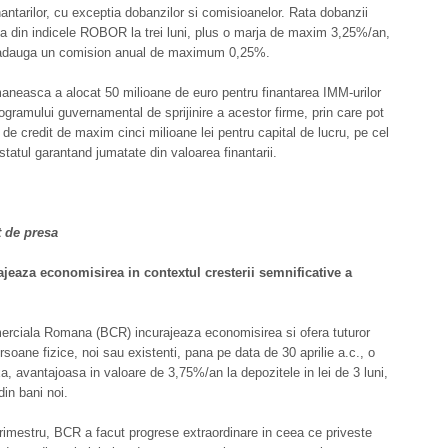
nantarilor, cu exceptia dobanzilor si comisioanelor. Rata dobanzii
a din indicele ROBOR la trei luni, plus o marja de maxim 3,25%/an,
 adauga un comision anual de maximum 0,25%.
neasca a alocat 50 milioane de euro pentru finantarea IMM-urilor
rogramului guvernamental de sprijinire a acestor firme, prin care pot
i de credit de maxim cinci milioane lei pentru capital de lucru, pe cel
 statul garantand jumatate din valoarea finantarii.
 de presa
jeaza economisirea in contextul cresterii semnificative a
rciala Romana (BCR) incurajeaza economisirea si ofera tuturor
ersoane fizice, noi sau existenti, pana pe data de 30 aprilie a.c., o
a, avantajoasa in valoare de 3,75%/an la depozitele in lei de 3 luni,
din bani noi.
 trimestru, BCR a facut progrese extraordinare in ceea ce priveste