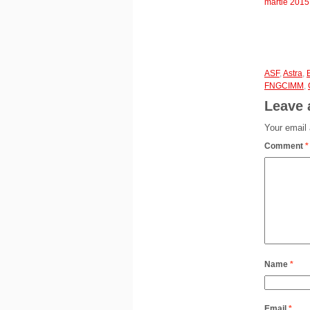
martie 2015
ASF
,
Astra
,
FNGCIMM
,
Leave 
Your email 
Comment
*
Name
*
Email
*