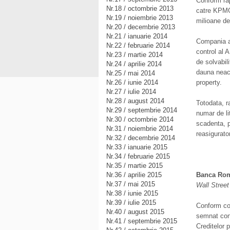
Conform rap
Nr.18 / octombrie 2013
catre KPMG
Nr.19 / noiembrie 2013
milioane de
Nr.20 / decembrie 2013
Nr.21 / ianuarie 2014
Compania a 
Nr.22 / februarie 2014
control al 
Nr.23 / martie 2014
de solvabil
Nr.24 / aprilie 2014
dauna neach
Nr.25 / mai 2014
Nr.26 / iunie 2014
property.
Nr.27 / iulie 2014
Nr.28 / august 2014
Totodata, r
Nr.29 / septembrie 2014
numar de li
Nr.30 / octombrie 2014
scadenta, p
Nr.31 / noiembrie 2014
reasigurator
Nr.32 / decembrie 2014
Nr.33 / ianuarie 2015
Nr.34 / februarie 2015
Nr.35 / martie 2015
Nr.36 / aprilie 2015
Banca Roma
Nr.37 / mai 2015
Wall Street
Nr.38 / iunie 2015
Nr.39 / iulie 2015
Conform co
Nr.40 / august 2015
semnat conv
Nr.41 / septembrie 2015
Creditelor