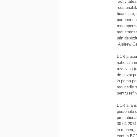
activitatea
sustenabila 
financiare,
partener sa
recompense 
mai stransa
prin depozi
Andrew Ger
BCR a acord
nationala i
revolving (
de nevoi pe
in prima pa
reducerile 
pentru refin
BCR a lansa
personale c
promotiona
30.04.2014.
in munca, c
cont la BCR