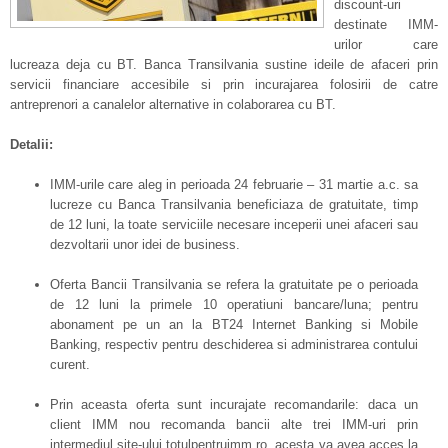
discount-uri
destinate IMM-
urilor care
lucreaza deja cu BT. Banca Transilvania sustine ideile de afaceri prin
servicii financiare accesibile si prin incurajarea folosirii de catre
antreprenori a canalelor alternative in colaborarea cu BT.
Detalii:
IMM-urile care aleg in perioada 24 februarie – 31 martie a.c. sa
lucreze cu Banca Transilvania beneficiaza de gratuitate, timp
de 12 luni, la toate serviciile necesare inceperii unei afaceri sau
dezvoltarii unor idei de business.
Oferta Bancii Transilvania se refera la gratuitate pe o perioada
de 12 luni la primele 10 operatiuni bancare/luna; pentru
abonament pe un an la BT24 Internet Banking si Mobile
Banking, respectiv pentru deschiderea si administrarea contului
curent.
Prin aceasta oferta sunt incurajate recomandarile: daca un
client IMM nou recomanda bancii alte trei IMM-uri prin
intermediul site-ului totulpentruimm.ro, acesta va avea acces la