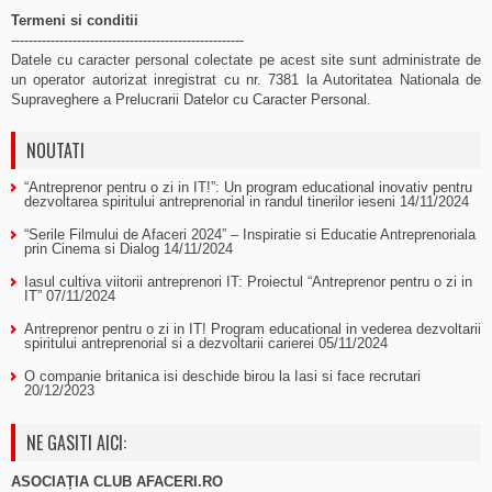
Termeni si conditii
-----------------------------------------------------
Datele cu caracter personal colectate pe acest site sunt administrate de
un operator autorizat inregistrat cu nr. 7381 la Autoritatea Nationala de
Supraveghere a Prelucrarii Datelor cu Caracter Personal.
NOUTATI
“Antreprenor pentru o zi in IT!”: Un program educational inovativ pentru
dezvoltarea spiritului antreprenorial in randul tinerilor ieseni
14/11/2024
“Serile Filmului de Afaceri 2024” – Inspiratie si Educatie Antreprenoriala
prin Cinema si Dialog
14/11/2024
Iasul cultiva viitorii antreprenori IT: Proiectul “Antreprenor pentru o zi in
IT”
07/11/2024
Antreprenor pentru o zi in IT! Program educational in vederea dezvoltarii
spiritului antreprenorial si a dezvoltarii carierei
05/11/2024
O companie britanica isi deschide birou la Iasi si face recrutari
20/12/2023
NE GASITI AICI:
ASOCIAȚIA CLUB AFACERI.RO