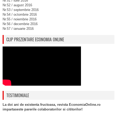
Nr.51 / iulie 2016
Nr.52 / august 2016
Nr.53 / septembrie 2016
Nr.54 / octombrie 2016
Nr.55 / noiembrie 2016
Nr.56 / decembrie 2016
Nr.57 / ianuarie 2016
CLIP PREZENTARE ECONOMIA ONLINE
TESTIMONIALE
La doi ani de existenta fructoasa, revista EconomiaOnline.ro
impartaseste parerile colaboratorilor si cititorilor!