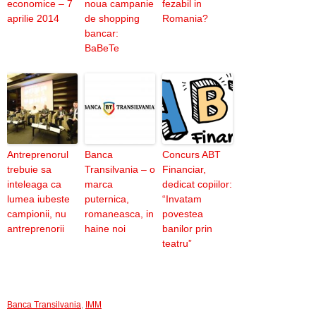
economice – 7
noua campanie
fezabil in
aprilie 2014
de shopping
Romania?
bancar:
BaBeTe
Antreprenorul
Banca
Concurs ABT
trebuie sa
Transilvania – o
Financiar,
inteleaga ca
marca
dedicat copiilor:
lumea iubeste
puternica,
“Invatam
campionii, nu
romaneasca, in
povestea
antreprenorii
haine noi
banilor prin
teatru”
Banca Transilvania
,
IMM