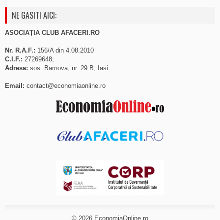
NE GASITI AICI:
ASOCIAȚIA CLUB AFACERI.RO
Nr. R.A.F.:
156/A din 4.08.2010
C.I.F.:
27269648;
Adresa:
sos. Barnova, nr. 29 B, Iasi.
Email:
contact@economiaonline.ro
© 2026
EconomiaOnline.ro