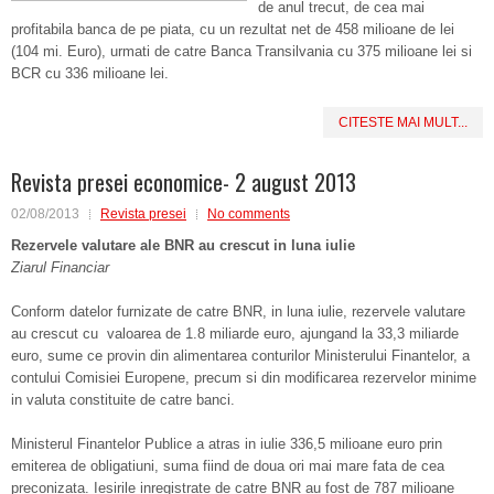
de anul trecut, de cea mai
profitabila banca de pe piata, cu un rezultat net de 458 milioane de lei
(104 mi. Euro), urmati de catre Banca Transilvania cu 375 milioane lei si
BCR cu 336 milioane lei.
CITESTE MAI MULT...
Revista presei economice- 2 august 2013
02/08/2013
Revista presei
No comments
Rezervele valutare ale BNR au crescut in luna iulie
Ziarul Financiar
Conform datelor furnizate de catre BNR, in luna iulie, rezervele valutare
au crescut cu valoarea de 1.8 miliarde euro, ajungand la 33,3 miliarde
euro, sume ce provin din alimentarea conturilor Ministerului Finantelor, a
contului Comisiei Europene, precum si din modificarea rezervelor minime
in valuta constituite de catre banci.
Ministerul Finantelor Publice a atras in iulie 336,5 milioane euro prin
emiterea de obligatiuni, suma fiind de doua ori mai mare fata de cea
preconizata. Iesirile inregistrate de catre BNR au fost de 787 milioane