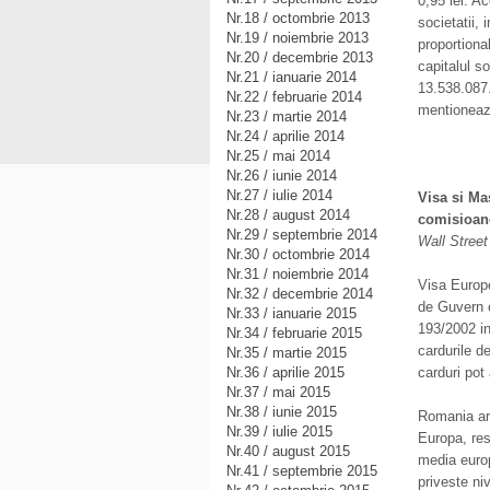
0,95 lei. A
Nr.18 / octombrie 2013
societatii, 
Nr.19 / noiembrie 2013
proportiona
Nr.20 / decembrie 2013
capitalul s
Nr.21 / ianuarie 2014
13.538.087.
Nr.22 / februarie 2014
mentioneaz
Nr.23 / martie 2014
Nr.24 / aprilie 2014
Nr.25 / mai 2014
Nr.26 / iunie 2014
Nr.27 / iulie 2014
Visa si Mas
Nr.28 / august 2014
comisioane
Nr.29 / septembrie 2014
Wall Street
Nr.30 / octombrie 2014
Nr.31 / noiembrie 2014
Visa Europe
Nr.32 / decembrie 2014
de Guvern c
Nr.33 / ianuarie 2015
193/2002 in
Nr.34 / februarie 2015
cardurile d
Nr.35 / martie 2015
Nr.36 / aprilie 2015
carduri pot
Nr.37 / mai 2015
Nr.38 / iunie 2015
Romania are
Nr.39 / iulie 2015
Europa, res
Nr.40 / august 2015
media europ
Nr.41 / septembrie 2015
priveste ni