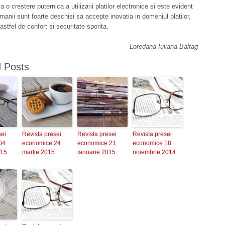
a o crestere puternica a utilizarii platilor electronice si este evident
omanii sunt foarte deschisi sa accepte inovatia in domeniul platilor,
astfel de confort si securitate sporita.
Loredana Iuliana Baltag
d Posts
sei
Revista presei
Revista presei
Revista presei
04
economice 24
economice 21
economice 18
015
martie 2015
ianuarie 2015
noiembrie 2014