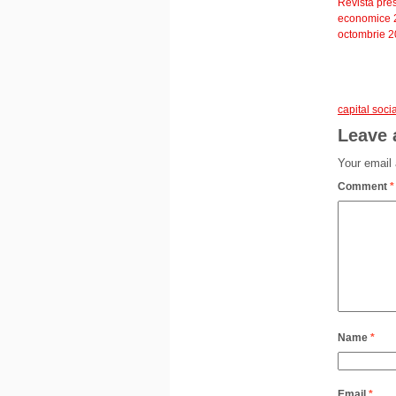
Revista pre
economice 
octombrie 
capital socia
Leave 
Your email 
Comment
*
Name
*
Email
*