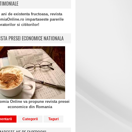
TIMONIALE
 ani de existenta fructoasa, revista
miaOnline.ro impartaseste parerile
atorilor si cititorilor!
ISTA PRESEI ECONOMICE NATIONALA
mia Online va propune revista presei
economice din Romania
entarii
Categorii
Taguri