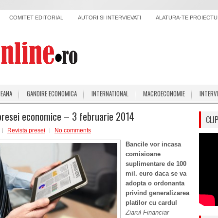
COMITET EDITORIAL
AUTORI SI INTERVIEVATI
ALATURA-TE PROIECTUL
PEANA
GANDIRE ECONOMICA
INTERNATIONAL
MACROECONOMIE
INTERV
presei economice – 3 februarie 2014
CLI
Revista presei
No comments
Bancile vor incasa
comisioane
suplimentare de 100
mil. euro daca se va
adopta o ordonanta
p
rivind generalizarea
platilor cu cardul
Ziarul Financiar