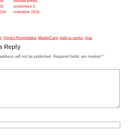
sei
Revista presei
20
economice 3
2014
octombrie 2014
l
,
Fondul Proprietatea
,
MasterCard
,
plati cu cardul
,
Visa
a Reply
address will not be published.
Required fields are marked
*