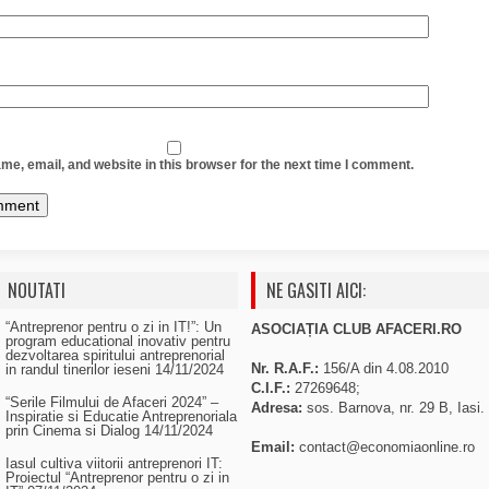
e, email, and website in this browser for the next time I comment.
NOUTATI
NE GASITI AICI:
“Antreprenor pentru o zi in IT!”: Un
ASOCIAȚIA CLUB AFACERI.RO
program educational inovativ pentru
dezvoltarea spiritului antreprenorial
Nr. R.A.F.:
156/A din 4.08.2010
in randul tinerilor ieseni
14/11/2024
C.I.F.:
27269648;
“Serile Filmului de Afaceri 2024” –
Adresa:
sos. Barnova, nr. 29 B, Iasi.
Inspiratie si Educatie Antreprenoriala
prin Cinema si Dialog
14/11/2024
Email:
contact@economiaonline.ro
Iasul cultiva viitorii antreprenori IT:
Proiectul “Antreprenor pentru o zi in