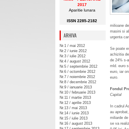
2017
Aparitie lunara
ISSN 2285-2182
milioane de
masini si a
ARHIVA
urgenta car
Nr.1 / mai 2012
Se poate es
Nr.2 / iunie 2012
achizitia de
Nr.3 / iulie 2012
de 24% s-au
Nr.4 / august 2012
mld. euro s
Nr.5 / septembrie 2012
Nr.6 / octombrie 2012
euro, iar o
Nr.7 / noiembrie 2012
euro.
Nr.8 / decembrie 2012
Nr.9 / ianuarie 2013
Fondul Pro
Nr.10 / februarie 2013
Capital
Nr.11 / martie 2013
Nr.12 / aprilie 2013
In cadrul A
Nr.13 / mai 2013
au aprobat,
Nr.14 / iunie 2013
miliarde de
Nr.15 / iulie 2013
Nr.16 / august 2013
se va realiz
Nr.17 / septembrie 2013