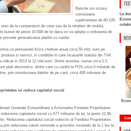
TES
Bancile vor incasa
La doi
comisioane
Econo
suplimentare de 80-100
colabor
 euro de la cumparatorii de case sau de la retailerii de mobila,
lte bunuri de peste 10.000 de lei daca se va adopta o ordonanta de
REV
e prevede generalizarea platilor cu cardul.
tima ca persoanele fizice cheltuie anual circa 50 mld. euro pe
 produse si servicii, in conditiile in care incasarile statului din TVA
 ridicat in 2013 la 12 mld.euro. Dintre acestea, numai circa 5,5
unt plati electronice, dintre care cu cardul la POS circa 5 miliarde de
nline, prin introducerea datelor de pe card, circa 400 milioane de
prietatea isi reduce capitalul social
Econo
dunarii Generale Extraordinare a Actionarilor Fondului Proprietatea
 reducerea capitalului social cu 677 milioane de lei, la peste 12,86
Com
 lei. Reducerea capitalului social subscris al Fondului Proprietatea
a prin reducerea valorii nominale a actiunilor societatii de la 1 leu la