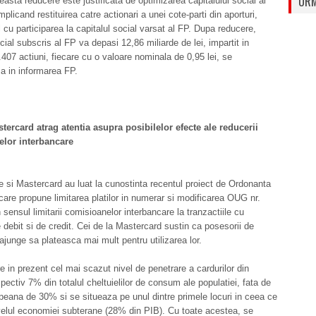
URM
ceasta reducere este justificata de optimizarea capitalului social al
implicand restituirea catre actionari a unei cote-parti din aporturi,
l cu participarea la capitalul social varsat al FP. Dupa reducere,
ocial subscris al FP va depasi 12,86 miliarde de lei, impartit in
407 actiuni, fiecare cu o valoare nominala de 0,95 lei, se
a in informarea FP.
tercard atrag atentia asupra posibilelor efecte ale reducerii
lor interbancare
 si Mastercard au luat la cunostinta recentul proiect de Ordonanta
are propune limitarea platilor in numerar si modificarea OUG nr.
 sensul limitarii comisioanelor interbancare la tranzactiile cu
e debit si de credit. Cei de la Mastercard sustin ca posesorii de
 ajunge sa plateasca mai mult pentru utilizarea lor.
 in prezent cel mai scazut nivel de penetrare a cardurilor din
pectiv 7% din totalul cheltuielilor de consum ale populatiei, fata de
eana de 30% si se situeaza pe unul dintre primele locuri in ceea ce
velul economiei subterane (28% din PIB). Cu toate acestea, se