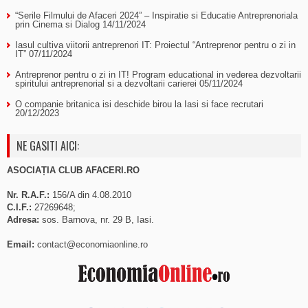
“Serile Filmului de Afaceri 2024” – Inspiratie si Educatie Antreprenoriala
prin Cinema si Dialog
14/11/2024
Iasul cultiva viitorii antreprenori IT: Proiectul “Antreprenor pentru o zi in
IT”
07/11/2024
Antreprenor pentru o zi in IT! Program educational in vederea dezvoltarii
spiritului antreprenorial si a dezvoltarii carierei
05/11/2024
O companie britanica isi deschide birou la Iasi si face recrutari
20/12/2023
NE GASITI AICI:
ASOCIAȚIA CLUB AFACERI.RO
Nr. R.A.F.:
156/A din 4.08.2010
C.I.F.:
27269648;
Adresa:
sos. Barnova, nr. 29 B, Iasi.
Email:
contact@economiaonline.ro