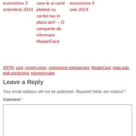
economice 3
care le ai cand
economice 3
octombrie 2014
platesti cu
iulie 2014
cardul tau in
afara tarii” – O
campanie de
informare
MasterCard
ARTRI
,
card
,
comert urban
,
comisioane interbancare
,
MasterCard
,
piata auto
,
plati electronice
,
transport rutier
Leave a Reply
Your email address will not be published.
Required fields are marked
*
Comment
*