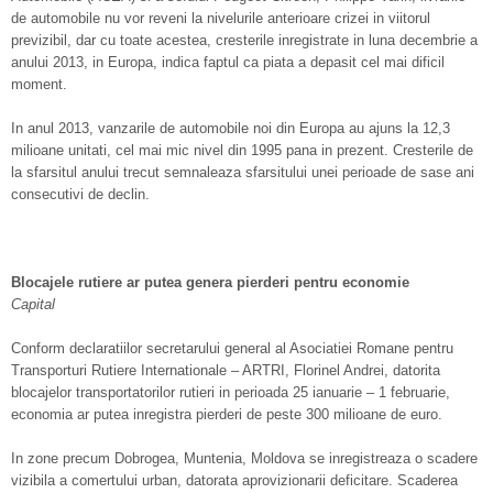
de automobile nu vor reveni la nivelurile anterioare crizei in viitorul
previzibil, dar cu toate acestea, cresterile inregistrate in luna decembrie a
anului 2013, in Europa, indica faptul ca piata a depasit cel mai dificil
moment.
In anul 2013, vanzarile de automobile noi din Europa au ajuns la 12,3
milioane unitati, cel mai mic nivel din 1995 pana in prezent. Cresterile de
la sfarsitul anului trecut semnaleaza sfarsitului unei perioade de sase ani
consecutivi de declin.
Blocajele rutiere ar putea genera pierderi pentru economie
Capital
Conform declaratiilor secretarului general al Asociatiei Romane pentru
Transporturi Rutiere Internationale – ARTRI, Florinel Andrei, datorita
blocajelor transportatorilor rutieri in perioada 25 ianuarie – 1 februarie,
economia ar putea inregistra pierderi de peste 300 milioane de euro.
In zone precum Dobrogea, Muntenia, Moldova se inregistreaza o scadere
vizibila a comertului urban, datorata aprovizionarii deficitare. Scaderea