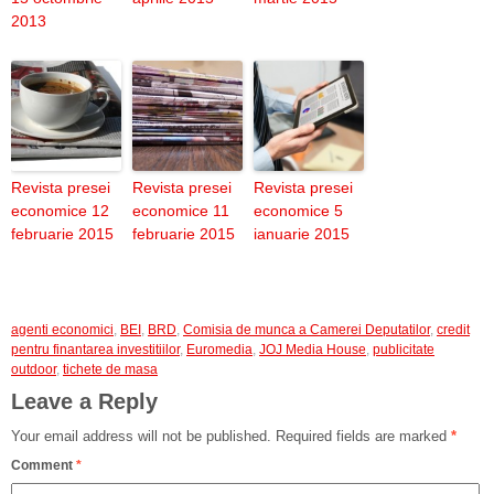
2013
Revista presei
Revista presei
Revista presei
economice 12
economice 11
economice 5
februarie 2015
februarie 2015
ianuarie 2015
agenti economici
,
BEI
,
BRD
,
Comisia de munca a Camerei Deputatilor
,
credit
pentru finantarea investitiilor
,
Euromedia
,
JOJ Media House
,
publicitate
outdoor
,
tichete de masa
Leave a Reply
Your email address will not be published.
Required fields are marked
*
Comment
*