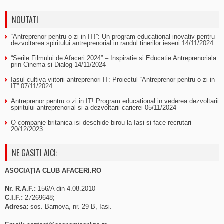
NOUTATI
“Antreprenor pentru o zi in IT!”: Un program educational inovativ pentru
dezvoltarea spiritului antreprenorial in randul tinerilor ieseni
14/11/2024
“Serile Filmului de Afaceri 2024” – Inspiratie si Educatie Antreprenoriala
prin Cinema si Dialog
14/11/2024
Iasul cultiva viitorii antreprenori IT: Proiectul “Antreprenor pentru o zi in
IT”
07/11/2024
Antreprenor pentru o zi in IT! Program educational in vederea dezvoltarii
spiritului antreprenorial si a dezvoltarii carierei
05/11/2024
O companie britanica isi deschide birou la Iasi si face recrutari
20/12/2023
NE GASITI AICI:
ASOCIAȚIA CLUB AFACERI.RO
Nr. R.A.F.:
156/A din 4.08.2010
C.I.F.:
27269648;
Adresa:
sos. Barnova, nr. 29 B, Iasi.