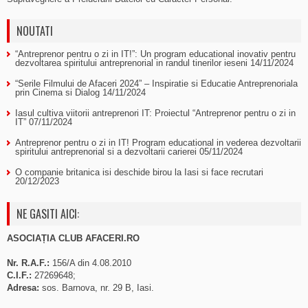
NOUTATI
“Antreprenor pentru o zi in IT!”: Un program educational inovativ pentru
dezvoltarea spiritului antreprenorial in randul tinerilor ieseni
14/11/2024
“Serile Filmului de Afaceri 2024” – Inspiratie si Educatie Antreprenoriala
prin Cinema si Dialog
14/11/2024
Iasul cultiva viitorii antreprenori IT: Proiectul “Antreprenor pentru o zi in
IT”
07/11/2024
Antreprenor pentru o zi in IT! Program educational in vederea dezvoltarii
spiritului antreprenorial si a dezvoltarii carierei
05/11/2024
O companie britanica isi deschide birou la Iasi si face recrutari
20/12/2023
NE GASITI AICI:
ASOCIAȚIA CLUB AFACERI.RO
Nr. R.A.F.:
156/A din 4.08.2010
C.I.F.:
27269648;
Adresa:
sos. Barnova, nr. 29 B, Iasi.