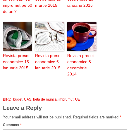
imprumut pe 50
martie 2015
ianuarie 2015
de ani?
Revista presei
Revista presei
Revista presei
economice 15
economice 6
economice 8
ianuarie 2015
ianuarie 2015
decembrie
2014
BIRD
,
buget
,
CAS
,
forta de munca
,
imprumut
,
UE
Leave a Reply
Your email address will not be published.
Required fields are marked
*
Comment
*